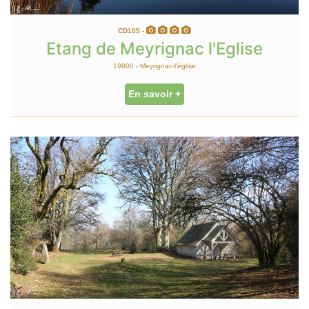
CD105 -
Etang de Meyrignac l'Eglise
19800 - Meyrignac-l'église
En savoir +