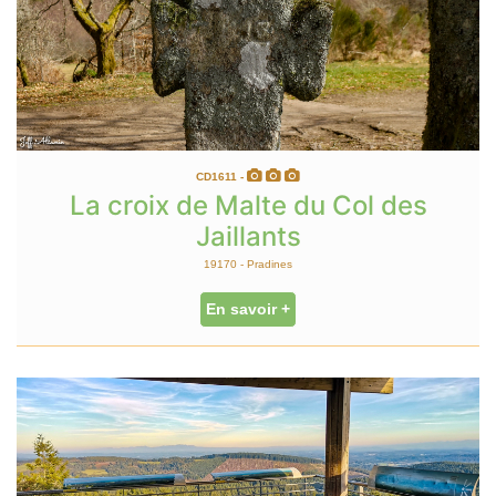
CD1611 -
La croix de Malte du Col des
Jaillants
19170 - Pradines
En savoir +