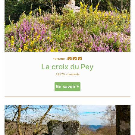
CD1390 -
La croix du Pey
19170 - Lestards
En savoir +