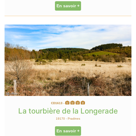
En savoir +
CD1613 -
La tourbière de la Longerade
19170 - Pradines
En savoir +