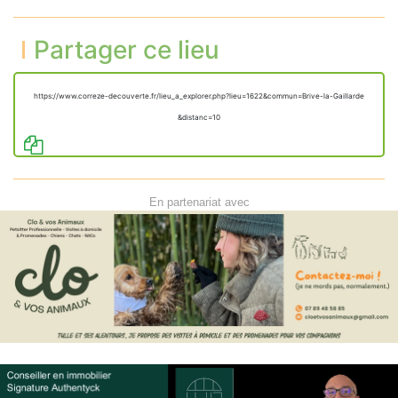
Partager ce lieu
https://www.correze-decouverte.fr/lieu_a_explorer.php?lieu=1622&commun=Brive-la-Gaillarde
&distanc=10
En partenariat avec