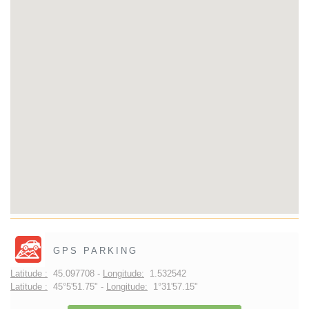
GPS PARKING
Latitude :
45.097708 -
Longitude:
1.532542
Latitude :
45°5'51.75" -
Longitude:
1°31'57.15"