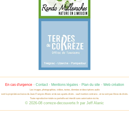
-
-
-
-
En cas d'urgence
Contact
Mentions légales
Plan du site
Web création
Les images, photographies, vidéos, textes, données et descriptions audio
sont la propriété exclusive de Jean-François Allanic et de ses ayants-droits - sauf mention contraire - et ne sont pas libres de droits.
Toute reproduction totale ou partielle est interdit sans autorisation écrite.
© 2026-08 correze-decouverte.fr par Jeff Alanic