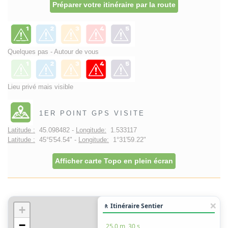
Préparer votre itinéraire par la route
Quelques pas - Autour de vous
Lieu privé mais visible
1ER POINT GPS VISITE
Latitude :
45.098482 -
Longitude:
1.533117
Latitude :
45°5'54.54" -
Longitude:
1°31'59.22"
Afficher carte Topo en plein écran
🚶 Itinéraire Sentier
+
−
25.0 m, 30 s