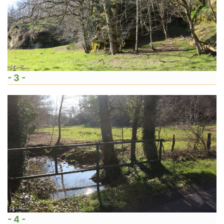
- 3 -
- 4 -