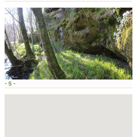
- 5 -