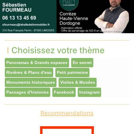
Choisissez votre thème
Panoramas & Grands espaces
En secret
Rivières & Plans d'eau
Petit patrmoine
Monuments historiques
Visites & Musées
Passages d'histoires
Facebook
Instagram
Recommandations