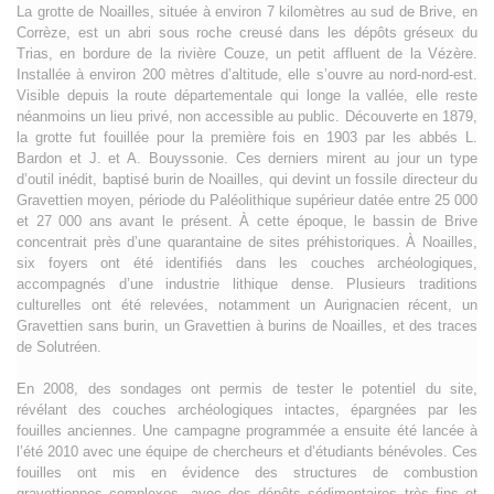
La grotte de Noailles, située à environ 7 kilomètres au sud de Brive, en
Corrèze, est un abri sous roche creusé dans les dépôts gréseux du
Trias, en bordure de la rivière Couze, un petit affluent de la Vézère.
Installée à environ 200 mètres d’altitude, elle s’ouvre au nord-nord-est.
Visible depuis la route départementale qui longe la vallée, elle reste
néanmoins un lieu privé, non accessible au public. Découverte en 1879,
la grotte fut fouillée pour la première fois en 1903 par les abbés L.
Bardon et J. et A. Bouyssonie. Ces derniers mirent au jour un type
d’outil inédit, baptisé burin de Noailles, qui devint un fossile directeur du
Gravettien moyen, période du Paléolithique supérieur datée entre 25 000
et 27 000 ans avant le présent. À cette époque, le bassin de Brive
concentrait près d’une quarantaine de sites préhistoriques. À Noailles,
six foyers ont été identifiés dans les couches archéologiques,
accompagnés d’une industrie lithique dense. Plusieurs traditions
culturelles ont été relevées, notamment un Aurignacien récent, un
Gravettien sans burin, un Gravettien à burins de Noailles, et des traces
de Solutréen.
En 2008, des sondages ont permis de tester le potentiel du site,
révélant des couches archéologiques intactes, épargnées par les
fouilles anciennes. Une campagne programmée a ensuite été lancée à
l’été 2010 avec une équipe de chercheurs et d’étudiants bénévoles. Ces
fouilles ont mis en évidence des structures de combustion
gravettiennes complexes, avec des dépôts sédimentaires très fins et