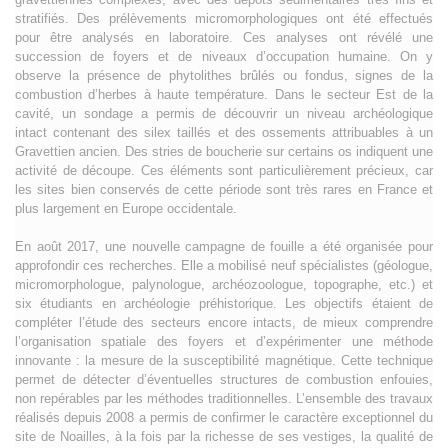
stratifiés. Des prélèvements micromorphologiques ont été effectués
pour être analysés en laboratoire. Ces analyses ont révélé une
succession de foyers et de niveaux d’occupation humaine. On y
observe la présence de phytolithes brûlés ou fondus, signes de la
combustion d’herbes à haute température. Dans le secteur Est de la
cavité, un sondage a permis de découvrir un niveau archéologique
intact contenant des silex taillés et des ossements attribuables à un
Gravettien ancien. Des stries de boucherie sur certains os indiquent une
activité de découpe. Ces éléments sont particulièrement précieux, car
les sites bien conservés de cette période sont très rares en France et
plus largement en Europe occidentale.
En août 2017, une nouvelle campagne de fouille a été organisée pour
approfondir ces recherches. Elle a mobilisé neuf spécialistes (géologue,
micromorphologue, palynologue, archéozoologue, topographe, etc.) et
six étudiants en archéologie préhistorique. Les objectifs étaient de
compléter l’étude des secteurs encore intacts, de mieux comprendre
l’organisation spatiale des foyers et d’expérimenter une méthode
innovante : la mesure de la susceptibilité magnétique. Cette technique
permet de détecter d’éventuelles structures de combustion enfouies,
non repérables par les méthodes traditionnelles. L’ensemble des travaux
réalisés depuis 2008 a permis de confirmer le caractère exceptionnel du
site de Noailles, à la fois par la richesse de ses vestiges, la qualité de