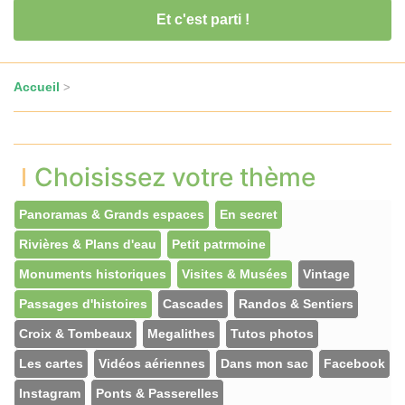
Et c'est parti !
Accueil
>
Choisissez votre thème
Panoramas & Grands espaces
En secret
Rivières & Plans d'eau
Petit patrmoine
Monuments historiques
Visites & Musées
Vintage
Passages d'histoires
Cascades
Randos & Sentiers
Croix & Tombeaux
Megalithes
Tutos photos
Les cartes
Vidéos aériennes
Dans mon sac
Facebook
Instagram
Ponts & Passerelles