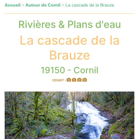
Accueil
Autour de Cornil
La cascade de la Brauze
>
>
Rivières & Plans d'eau
La cascade de la
Brauze
19150 - Cornil
CD1607 -