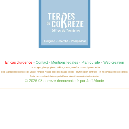
-
-
-
-
En cas d'urgence
Contact
Mentions légales
Plan du site
Web création
Les images, photographies, vidéos, textes, données et descriptions audio
sont la propriété exclusive de Jean-François Allanic et de ses ayants-droits - sauf mention contraire - et ne sont pas libres de droits.
Toute reproduction totale ou partielle est interdit sans autorisation écrite.
© 2026-08 correze-decouverte.fr par Jeff Alanic