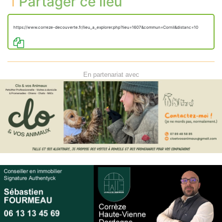
Partager ce lieu
https://www.correze-decouverte.fr/lieu_a_explorer.php?lieu=1607&commun=Cornil&distanc=10
En partenariat avec