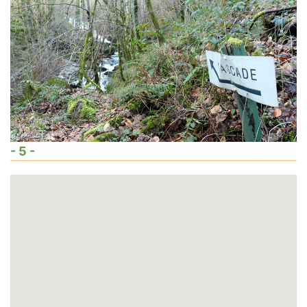
- 5 -