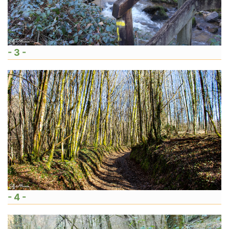
- 3 -
- 4 -