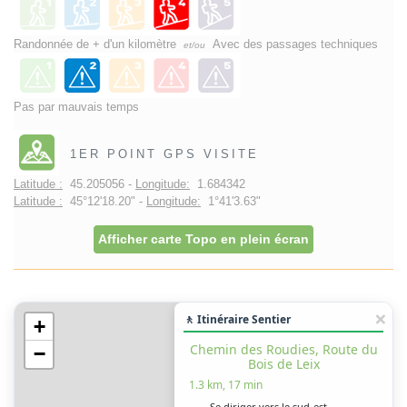
Randonnée de + d'un kilomètre
Avec des passages techniques
et/ou
Pas par mauvais temps
1ER POINT GPS VISITE
Latitude :
45.205056 -
Longitude:
1.684342
Latitude :
45°12'18.20" -
Longitude:
1°41'3.63"
Afficher carte Topo en plein écran
🚶 Itinéraire Sentier
+
Chemin des Roudies, Route du
−
Bois de Leix
1.3 km, 17 min
Se diriger vers le sud-est