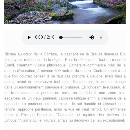
Nichée au cœur de la Corrèze, la cascade de la Brauze demeure l'un
des joyaux méconnus de la région. Pour la découvrir, il faut se rendre à
Cornil, charmant village pittoresque. L'itinéraire commence près de la
station d'épuration, à environ 600 mètres du centre. Contrairement à ce
que l'on pourrait penser, il ne faut pas prendre à gauche, mais bien à
droite, avant de poursuivre tout droit. Rapidement, le sentier plonge
dans un environnement sauvage et ombragé. En longeant le ruisseau et
en franchissant un ponton de bois, on accède à une zone plus
escarpée, où un vieux panneau cabossé indique enfin la présence de la
cascade. La prudence est de mise : le sol humide et glissant peut
rendre l'approche périlleuse, mais la vue en vaut l'effort. Un immense
merci à Philippe Faure de "Cascades et rapides des rivières du
Limousin", sans qui je n'aurais jamais pu découvrir ce lieu exceptionnel.