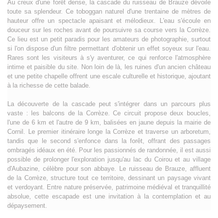
Au creux d'une forêt dense, la cascade du ruisseau de Brauze dévoile
toute sa splendeur. Ce toboggan naturel d'une trentaine de mètres de
hauteur offre un spectacle apaisant et mélodieux. L'eau s'écoule en
douceur sur les roches avant de poursuivre sa course vers la Corrèze.
Ce lieu est un petit paradis pour les amateurs de photographie, surtout
si l'on dispose d'un filtre permettant d'obtenir un effet soyeux sur l'eau.
Rares sont les visiteurs à s'y aventurer, ce qui renforce l'atmosphère
intime et paisible du site. Non loin de là, les ruines d'un ancien château
et une petite chapelle offrent une escale culturelle et historique, ajoutant
à la richesse de cette balade.
La découverte de la cascade peut s'intégrer dans un parcours plus
vaste : les balcons de la Corrèze. Ce circuit propose deux boucles,
l'une de 6 km et l'autre de 9 km, balisées en jaune depuis la mairie de
Cornil. Le premier itinéraire longe la Corrèze et traverse un arboretum,
tandis que le second s'enfonce dans la forêt, offrant des passages
ombragés idéaux en été. Pour les passionnés de randonnée, il est aussi
possible de prolonger l'exploration jusqu'au lac du Coirou et au village
d'Aubazine, célèbre pour son abbaye. Le ruisseau de Brauze, affluent
de la Corrèze, structure tout ce territoire, dessinant un paysage vivant
et verdoyant. Entre nature préservée, patrimoine médiéval et tranquillité
absolue, cette escapade est une invitation à la contemplation et au
dépaysement.