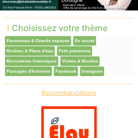
Choisissez votre thème
Panoramas & Grands espaces
En secret
Rivières & Plans d'eau
Petit patrmoine
Monuments historiques
Visites & Musées
Passages d'histoires
Facebook
Instagram
Recommandations