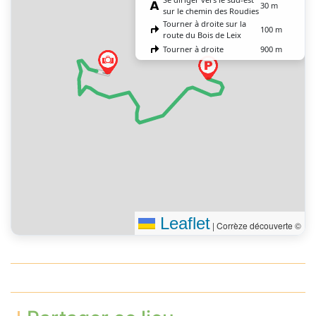
30 m
sur le chemin des Roudies
Tourner à droite sur la
100 m
route du Bois de Leix
Tourner à droite
900 m
Tourner franchement à
250 m
droite
Vous êtes arrivé à votre
0 m
destination, droit devant
Leaflet
|
Corrèze découverte ©