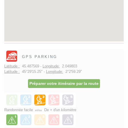
GPS PARKING
Latitude :
45.487569 -
Longitude:
2.049803
Latitude :
45°29'15.25" -
Longitude:
2°2'59.29"
Préparer votre itinéraire par la route
Randonnée facile
De + d'un kilomètre
et/ou