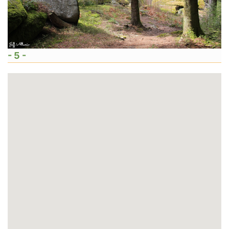
- 5 -