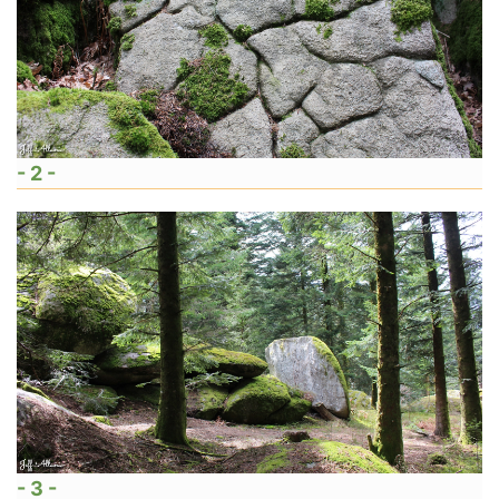
- 2 -
- 3 -