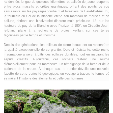
randonnée, longue de quelques kilomètres et balisée de jaune, serpente
entre blocs massifs et crêtes granitiques, offrant des points de vue
saisissants sur les paysages tourbeux et forestiers de Péret-Bel-Air. Ici,
la tourbière du Col de la Blanche étend son manteau de mousse et de
callune, abritant une biodiversité discrète mais précieuse. Là, sur les
hauteurs du puy de la Blanche avec l'horizon à 180°, un Circaète Jean-
le-Blanc plane à la recherche de proies, veillant sur ces terres
façonnées par le temps et l’homme.
Depuis des générations, les tailleurs de pierre locaux ont su reconnaître
la qualité exceptionnelle de ce granite. Dure et résistante, cette roche
magmatique a servi à bâtir des édifices durables, tout en inspirant les
esprits créatifs. Aujourd’hui, ces rochers restent une source
d’émerveillement pour les marcheurs, un témoignage de la force et de la
patience de la nature. À chaque pas, le sentier dévoile une nouvelle
facette de cette curiosité géologique, un voyage à travers le temps où
se mêlent l’histoire des éléments et celle des hommes.