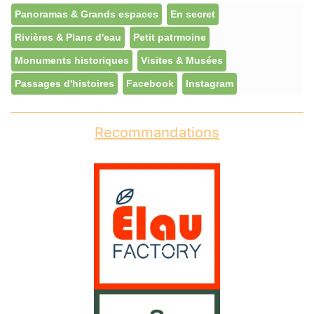
Panoramas & Grands espaces
En secret
Rivières & Plans d'eau
Petit patrmoine
Monuments historiques
Visites & Musées
Passages d'histoires
Facebook
Instagram
Recommandations