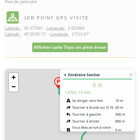
Rien de particulier
1ER POINT GPS VISITE
Latitude :
45.477697 -
Longitude:
2.052964
Latitude :
45°28'39.71" -
Longitude:
2°3'10.67"
Afficher carte Topo en plein écran
🚶 Itinéraire Sentier
+
D 76
−
1.4 km, 19 min
Se diriger vers l’est
10 m
Tourner à droite sur D 76
60 m
Tourner à gauche
500 m
Tourner à droite
800 m
Vous êtes arrivé à votre
0 m
destination, sur la droite