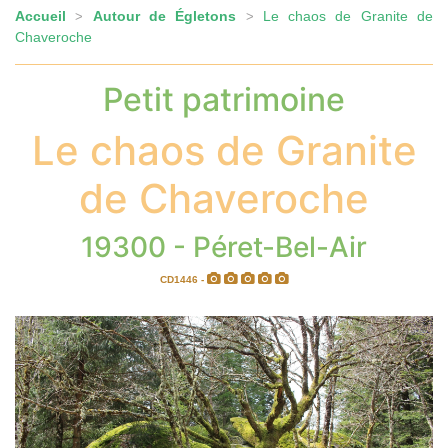
Accueil
Autour de Égletons
Le chaos de Granite de
>
>
Chaveroche
Petit patrimoine
Le chaos de Granite
de Chaveroche
19300 - Péret-Bel-Air
CD1446 -