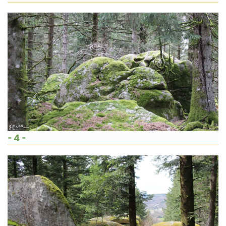
- 4 -