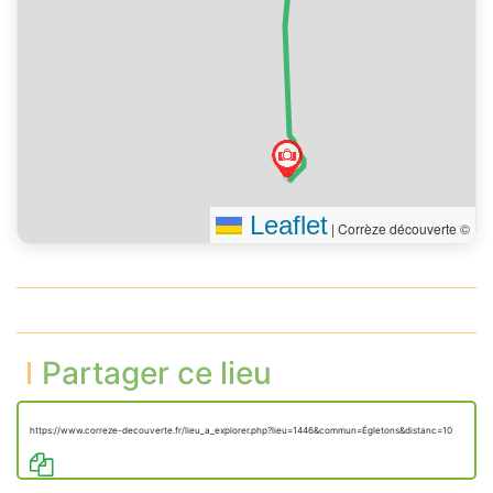
Leaflet
|
Corrèze découverte ©
Partager ce lieu
https://www.correze-decouverte.fr/lieu_a_explorer.php?lieu=1446&commun=Égletons&distanc=10