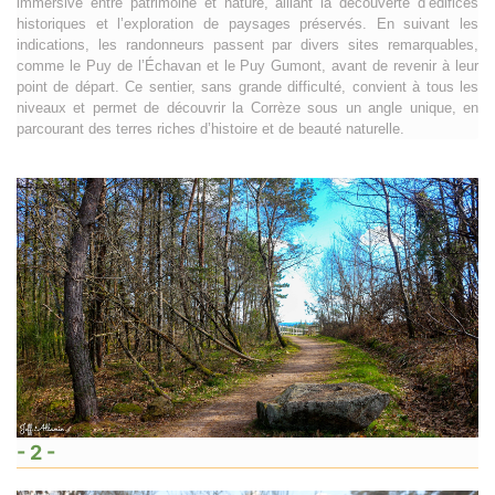
immersive entre patrimoine et nature, alliant la découverte d’édifices
historiques et l’exploration de paysages préservés. En suivant les
indications, les randonneurs passent par divers sites remarquables,
comme le Puy de l’Échavan et le Puy Gumont, avant de revenir à leur
point de départ. Ce sentier, sans grande difficulté, convient à tous les
niveaux et permet de découvrir la Corrèze sous un angle unique, en
parcourant des terres riches d’histoire et de beauté naturelle.
- 2 -