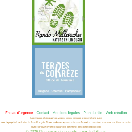
-
-
-
-
En cas d'urgence
Contact
Mentions légales
Plan du site
Web création
Les images, photographies, vidéos, textes, données et descriptions audio
sont la propriété exclusive de Jean-François Allanic et de ses ayants-droits - sauf mention contraire - et ne sont pas libres de droits.
Toute reproduction totale ou partielle est interdit sans autorisation écrite.
© 2026-08 correze-decouverte.fr par Jeff Alanic