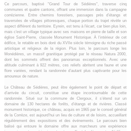
Ce parcours, baptisé "Grand Tour de Sédières", traverse cinq
communes et quatre cantons, offrant une immersion dans la campagne
corrézienne. Entre chemins forestiers, passages près d’étangs et
traversées de villages pittoresques, chaque portion du trajet révèle un
aspect différent du territoire. Eyrein, est tenu à l'écart, car bien plus loin,
mais c'est un village typique avec ses maisons en pierre de taille et son
église Saint-Pierre, classée Monument Historique. À l’intérieur de cet
édifice, le retable en bois doré du XVIIe siècle témoigne du riche passé
artistique et religieux de la région. Plus loin, le parcours longe les
Monédières, un massif granitique protégé par le réseau Natura 2000,
dont les sommets offrent des panoramas exceptionnels. Avec une
altitude culminant à 922 mètres, ces reliefs abritent une faune et une
flore variées, rendant la randonnée d’autant plus captivante pour les
amoureux de nature.
Le Château de Sédières, peut être également le point de départ et
d’arrivée du circuit, constitue une étape incontournable de cette
randonnée. Situé sur la commune de Clergoux, il s’étend sur un
domaine de 130 hectares de forêts, d’étangs et de rivières. Classé
monument historique, ce château, acquis en 1965 par le conseil général
de la Corrèze, est aujourd’hui un lieu de culture et de loisirs, accueillant
régulièrement des expositions et des événements. Le parcours bien
balisé qui entoure le domaine offre aux marcheurs une expérience