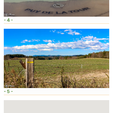
- 4 -
- 5 -