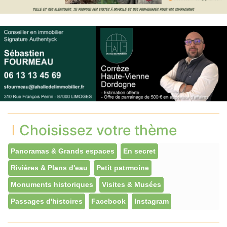
Choisissez votre thème
Panoramas & Grands espaces
En secret
Rivières & Plans d'eau
Petit patrmoine
Monuments historiques
Visites & Musées
Passages d'histoires
Facebook
Instagram