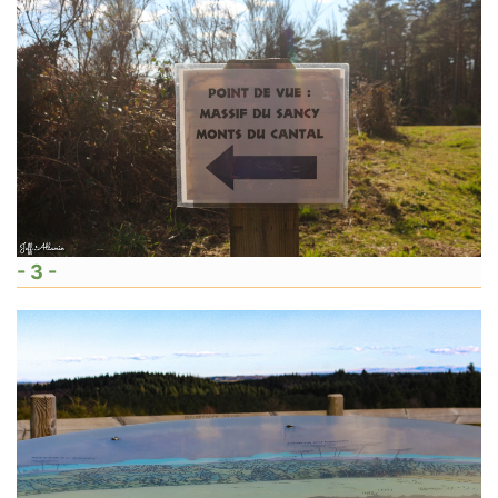
- 3 -