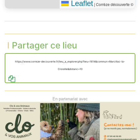
Leaflet
|
Corrèze découverte ©
Partager ce lieu
https://www.correze-decouverte.fr/lieu_a_explorer.php?lieu=1614&commun=Marcillac-la-
Croisille&distanc=10
En partenariat avec