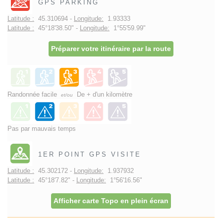
GPS PARKING
Latitude :
45.310694 -
Longitude:
1.93333
Latitude :
45°18'38.50" -
Longitude:
1°55'59.99"
Préparer votre itinéraire par la route
Randonnée facile
De + d'un kilomètre
et/ou
Pas par mauvais temps
1ER POINT GPS VISITE
Latitude :
45.302172 -
Longitude:
1.937932
Latitude :
45°18'7.82" -
Longitude:
1°56'16.56"
Afficher carte Topo en plein écran