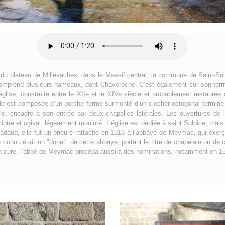
al du plateau de Millevaches, dans le Massif central, la commune de Saint-Sul
mprend plusieurs hameaux, dont Chaveroche. C’est également sur son territ
église, construite entre le XIIe et le XIVe siècle et probablement restaurée
lle est composée d’un porche fermé surmonté d’un clocher octogonal terminé e
e, encadré à son entrée par deux chapelles latérales. Les ouvertures de l
n cintre et ogival, légèrement mouluré. L’église est dédiée à saint Sulpice, ma
adaud, elle fut un prieuré rattaché en 1318 à l’abbaye de Meymac, qui exerçai
re connu était un "donat" de cette abbaye, portant le titre de chapelain ou de
 la cure, l’abbé de Meymac procéda aussi à des nominations, notamment en 1