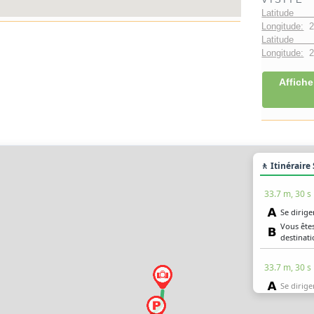
Latitude 
Longitude:
2
Latitude 
Longitude:
2°
Affiche
🚶 Itinéraire
33.7 m, 30 s
Se dirige
Vous êtes
destinat
33.7 m, 30 s
Se dirige
Vous êtes
destinat