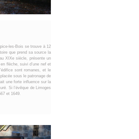
pice-les-Bois se trouve à 12
oire que prend sa source la
 au XIXe siècle, présente un
n flèche, suivi d’une nef et
’édifice sont romanes, et le
is placée sous le patronage de
t une forte influence sur la
 curé. Si l’évêque de Limoges
567 et 1649.