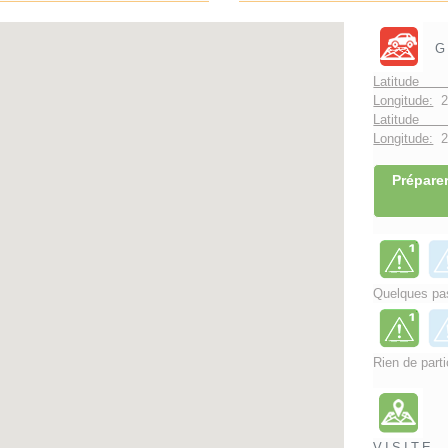
G
Latitude 
Longitude:
2
Latitude 
Longitude:
2°
Préparer
Quelques pas
Rien de parti
VISITE