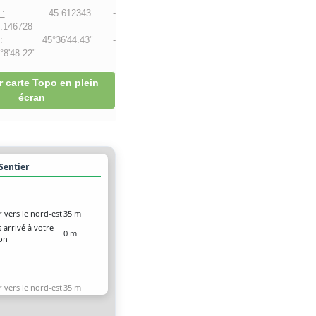
:
45.612343 -
.146728
:
45°36'44.43" -
8'48.22"
r carte Topo en plein
écran
 Sentier
r vers le nord-est
35 m
 arrivé à votre
0 m
ion
r vers le nord-est
35 m
 arrivé à votre
0 m
ion