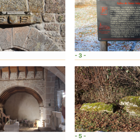
- 3 -
- 5 -