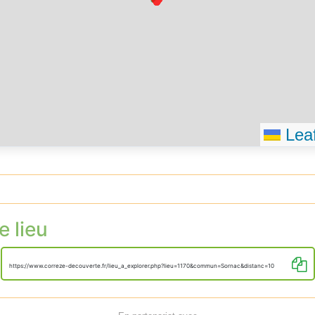
Leaf
e lieu
https://www.correze-decouverte.fr/lieu_a_explorer.php?lieu=1170&commun=Sornac&distanc=10