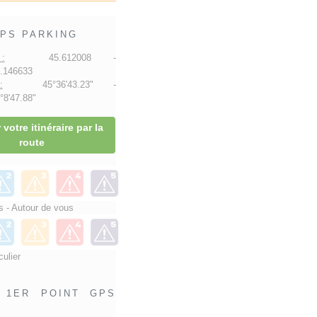
PS PARKING
:
45.612008 -
.146633
:
45°36'43.23" -
8'47.88"
 votre itinéraire par la
route
 - Autour de vous
culier
1ER POINT GPS