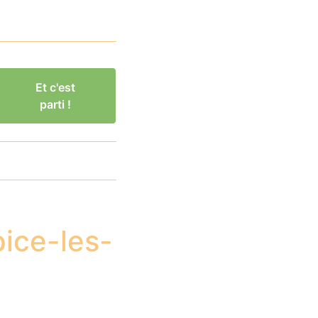
Et c'est
parti !
pice-les-