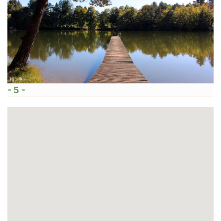
- 5 -