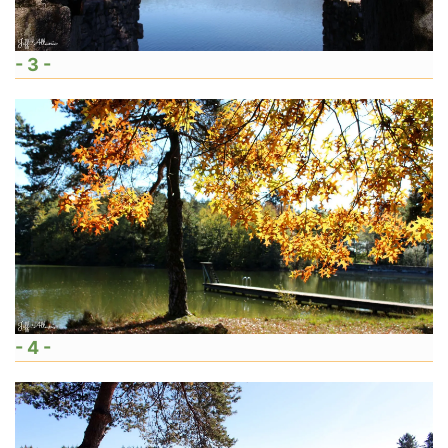
- 3 -
- 4 -