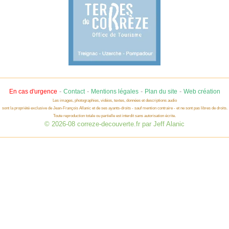
-
-
-
-
En cas d'urgence
Contact
Mentions légales
Plan du site
Web création
Les images, photographies, vidéos, textes, données et descriptions audio
sont la propriété exclusive de Jean-François Allanic et de ses ayants-droits - sauf mention contraire - et ne sont pas libres de droits.
Toute reproduction totale ou partielle est interdit sans autorisation écrite.
© 2026-08 correze-decouverte.fr par Jeff Alanic