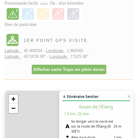
Promenande facile
De - d'un kilomètre
et/ou
Rien de particulier
1ER POINT GPS VISITE
Latitude :
45.408334 -
Longitude:
1.868305
Latitude :
45°24'30.00" -
Longitude:
1°52'5.90"
Afficher carte Topo en plein écran
🚶 Itinéraire Sentier
+
Route de l'Étang
−
1.5 km, 20 min
Se diriger vers le nord-est
sur la route de l’Étang (D
25 m
32E1)
Aller tout droit
1 km