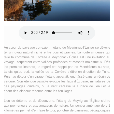
Au cœur du paysage correzien, l’étang de Meyrignac-l’Église se dévoile
tel un joyau naturel niché entre bois et prairies. La route sinueuse qui
relie la commune de Corrèze à Meyrignac-l’Église est une invitation au
voyage, serpentant entre vallées profondes et massifs majestueux. Dès
les premiers instants, le regard est happé par les Monédières au nord,
tandis qu’au sud, la vallée de la Corrèze s’étire en direction de Tulle.
Puis, au détour d’un virage, l’étang apparaît, enchâssé dans un écrin de
verdure. Son étendue paisible évoque les lacs d’Écosse, miniatures de
ces paysages lointains, où le vent caresse la surface de l’eau et le
chant des oiseaux résonne entre les feuillages.
Lieu de détente et de découverte, l’étang de Meyrignac-l’Église s’offre
aux promeneurs et aux amateurs de nature. Un sentier aménagé de 3,1
kilomètres permet d’en faire le tour, ponctué de panneaux pédagogiques