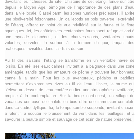
dévoilant les richesses du site. L’histoire de cet étang, fondé sur titre
depuis le Moyen Âge, témoigne de l’importance de ces plans d’eau
dans la vie locale. Classé parmi les zones humides précieuses, il abrite
une biodiversité foisonnante. Un caillebotis en bois traverse l’extrémité
de l’étang, offrant un point de vue privilégié sur la faune et la flore
aquatiques. Ici, les châtaigniers centenaires fournissent refuge et abri à
une myriade d’espèces, et les chauves-souris, véritables souris
volantes, survolent la surface à la tombée du jour, traçant des
arabesques invisibles dans l’air frais du soir.
Au fil des saisons, l’étang se transforme en un véritable havre de
loisirs. En été, ses eaux calmes invitent à la baignade dans une zone
aménagée, tandis que les amateurs de pêche y trouvent leur bonheur,
canne à la main. Pour les plus aventureux, pédalos et paddles
permettent d’explorer ses rives au fil de l’eau. L’hiver, la brume qui
s’élève au-dessus de l’eau confère au lieu une atmosphère envoûtante,
propice à la contemplation. Sur la berge nord-ouest, un village de
vacances composé de chalets en bois offre une immersion complète
dans ce cadre idyllique. Ici, le temps semble suspendu, invitant chacun
à ralentir, à écouter le bruissement du vent dans les feuillages, et à
savourer la beauté simple et sauvage de cet écrin de nature préservée.