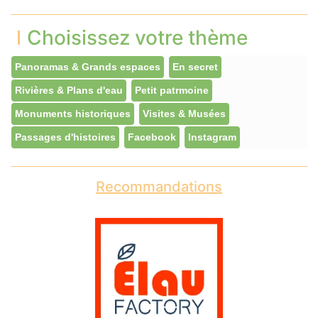
Choisissez votre thème
Panoramas & Grands espaces
En secret
Rivières & Plans d'eau
Petit patrmoine
Monuments historiques
Visites & Musées
Passages d'histoires
Facebook
Instagram
Recommandations