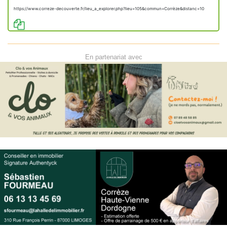
https://www.correze-decouverte.fr/lieu_a_explorer.php?lieu=105&commun=Corrèze&distanc=10
En partenariat avec