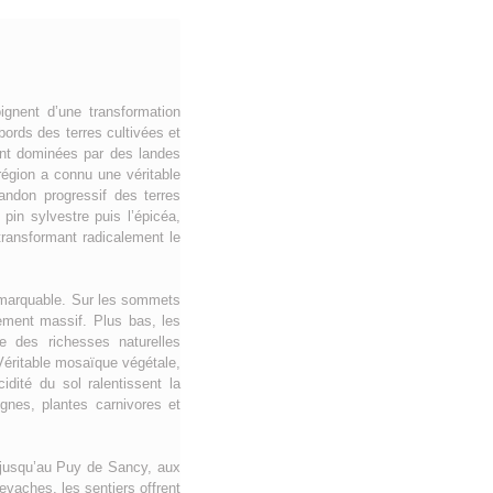
ignent d’une transformation
ords des terres cultivées et
ent dominées par des landes
région a connu une véritable
andon progressif des terres
pin sylvestre puis l’épicéa,
ransformant radicalement le
remarquable. Sur les sommets
ement massif. Plus bas, les
e des richesses naturelles
Véritable mosaïque végétale,
idité du sol ralentissent la
gnes, plantes carnivores et
 jusqu’au Puy de Sancy, aux
vaches, les sentiers offrent