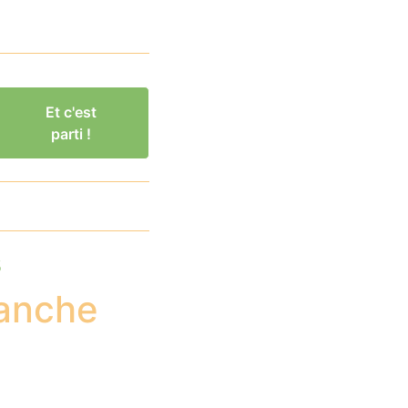
Et c'est
parti !
s
lanche