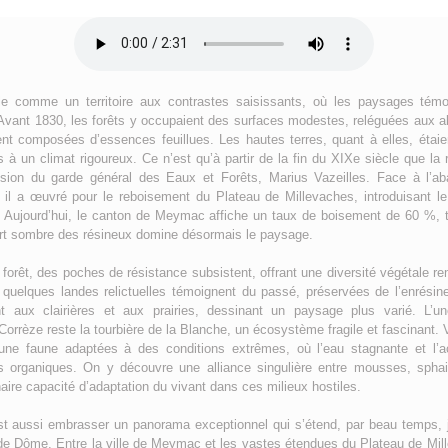
e comme un territoire aux contrastes saisissants, où les paysages témo
. Avant 1830, les forêts y occupaient des surfaces modestes, reléguées aux ab
ent composées d’essences feuillues. Les hautes terres, quant à elles, étai
 à un climat rigoureux. Ce n’est qu’à partir de la fin du XIXe siècle que la 
ion du garde général des Eaux et Forêts, Marius Vazeilles. Face à l’ab
l, il a œuvré pour le reboisement du Plateau de Millevaches, introduisant le 
. Aujourd’hui, le canton de Meymac affiche un taux de boisement de 60 %, t
vert sombre des résineux domine désormais le paysage.
 forêt, des poches de résistance subsistent, offrant une diversité végétale 
 quelques landes relictuelles témoignent du passé, préservées de l’enrésin
t aux clairières et aux prairies, dessinant un paysage plus varié. L’un
orrèze reste la tourbière de la Blanche, un écosystème fragile et fascinant. 
 une faune adaptées à des conditions extrêmes, où l’eau stagnante et l’ac
 organiques. On y découvre une alliance singulière entre mousses, sphai
dinaire capacité d’adaptation du vivant dans ces milieux hostiles.
st aussi embrasser un panorama exceptionnel qui s’étend, par beau temps,
e Dôme. Entre la ville de Meymac et les vastes étendues du Plateau de Mille