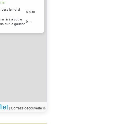
 min
r vers le nord-
800 m
 arrivé à votre
0 m
on, sur la gauche
let
|
Corrèze découverte ©