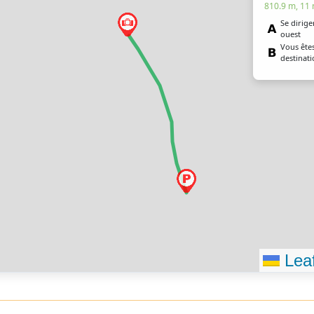
810.9 m, 11
Se dirige
ouest
Vous êtes
destinati
Leaf