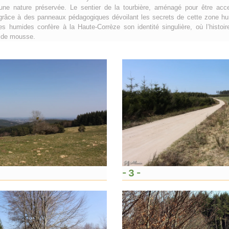
ne nature préservée. Le sentier de la tourbière, aménagé pour être acce
 grâce à des panneaux pédagogiques dévoilant les secrets de cette zone hu
es humides confère à la Haute-Corrèze son identité singulière, où l’histo
n de mousse.
- 3 -