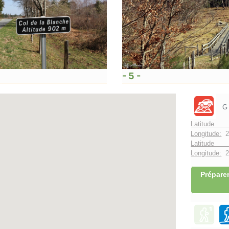
- 5 -
G
Latitude 
Longitude:
2
Latitude 
Longitude:
2°
Préparer