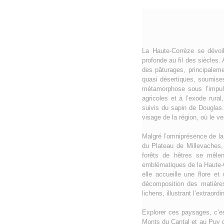
La Haute-Corrèze se dévoil
profonde au fil des siècles
des pâturages, principalem
quasi désertiques, soumises
métamorphose sous l’impuls
agricoles et à l’exode rura
suivis du sapin de Douglas
visage de la région, où le 
Malgré l’omniprésence de la
du Plateau de Millevaches,
forêts de hêtres se mêlen
emblématiques de la Haute-C
elle accueille une flore et
décomposition des matières
lichens, illustrant l’extraor
Explorer ces paysages, c’e
Monts du Cantal et au Puy d