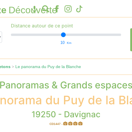
ze
Découverte
Distance autour de ce point
10
Km
etons
Le panorama du Puy de la Blanche
>
Panoramas & Grands espace
norama du Puy de la B
19250 - Davignac
CD1447 -