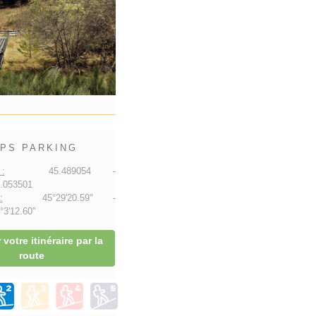
PS PARKING
:
45.489054 -
.053501
:
45°29'20.59" -
3'12.60"
 votre itinéraire par la
route