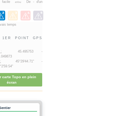
e facile
De - d'un
et/ou
vais temps
1ER POINT GPS
:
45.495753 -
.049873
:
45°29'44.71" -
2'59.54"
r carte Topo en plein
écran
 Sentier