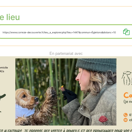
e lieu
https://www.correze-decouverte.fr/lieu_a_explorer.php?lieu=1447&commun=Égletons&distanc=10
En partenariat avec