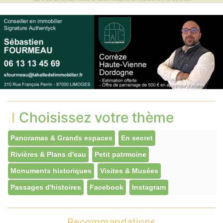
Choisissez votre thème
Panoramas & Grands espaces
En secret
Rivières & Plans d'eau
Petit patrmoine
Monuments historiques
Visites & Musées
Passages d'histoires
Facebook
Instagram
Recommandations