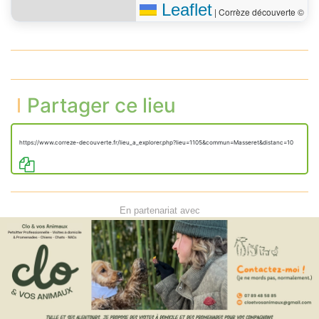
Leaflet
|
Corrèze découverte ©
Partager ce lieu
https://www.correze-decouverte.fr/lieu_a_explorer.php?lieu=1105&commun=Masseret&distanc=10
En partenariat avec