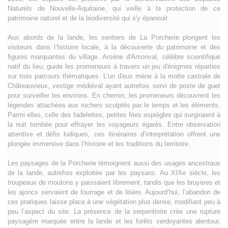
Naturels de Nouvelle-Aquitaine, qui veille à la protection de ce
patrimoine naturel et de la biodiversité qui s'y épanouit.
Aux abords de la lande, les sentiers de La Porcherie plongent les
visiteurs dans l’histoire locale, à la découverte du patrimoine et des
figures marquantes du village. Arsène d'Arsonval, célèbre scientifique
natif du lieu, guide les promeneurs à travers un jeu d'énigmes réparties
sur trois parcours thématiques. L'un d'eux mène à la motte castrale de
Châteauvieux, vestige médiéval ayant autrefois servi de poste de guet
pour surveiller les environs. En chemin, les promeneurs découvrent les
légendes attachées aux rochers sculptés par le temps et les éléments.
Parmi elles, celle des fadelettes, petites fées espiègles qui surgiraient à
la nuit tombée pour effrayer les voyageurs égarés. Entre observation
attentive et défis ludiques, ces itinéraires d’interprétation offrent une
plongée immersive dans l’histoire et les traditions du territoire.
Les paysages de la Porcherie témoignent aussi des usages ancestraux
de la lande, autrefois exploitée par les paysans. Au XIXe siècle, les
troupeaux de moutons y paissaient librement, tandis que les bruyères et
les ajoncs servaient de fourrage et de litière. Aujourd’hui, l’abandon de
ces pratiques laisse place à une végétation plus dense, modifiant peu à
peu l’aspect du site. La présence de la serpentinite crée une rupture
paysagère marquée entre la lande et les forêts verdoyantes alentour,