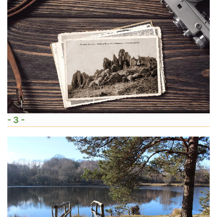
- 3 -