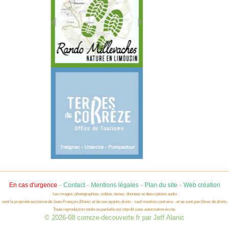
-
-
-
-
En cas d'urgence
Contact
Mentions légales
Plan du site
Web création
Les images, photographies, vidéos, textes, données et descriptions audio
sont la propriété exclusive de Jean-François Allanic et de ses ayants-droits - sauf mention contraire - et ne sont pas libres de droits.
Toute reproduction totale ou partielle est interdit sans autorisation écrite.
© 2026-08 correze-decouverte.fr par Jeff Alanic