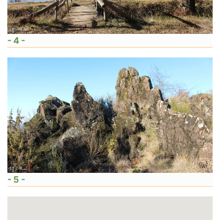
- 4 -
- 5 -