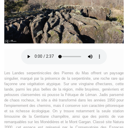
Les Landes serpentinicoles des Pierres du Mas offrent un paysage
singulier, marqué par la présence de la serpentinite, une roche rare qui
façonne une végétation atypique. Sur une vingtaine d'hectares, cette
lande, parmi les plus belles de la région, mêle bruyères, genévriers et
pelouses clairsemées où pousse la Fétuque de Léman. Jadis parsemé
de chaos rocheux, le site a été transformé dans les années 1950 pour
l'empierrement des chemins, mais il conserve son caractère pittoresque
et sa richesse écologique. On y trouve notamment la seule station
limousine de la Gentiane champêtre, ainsi que des points de vue
remarquables sur les Monédières et le Mont Gargan. Classé site Natura
2000, cet espace est préservé par le Conservatoire des Espaces