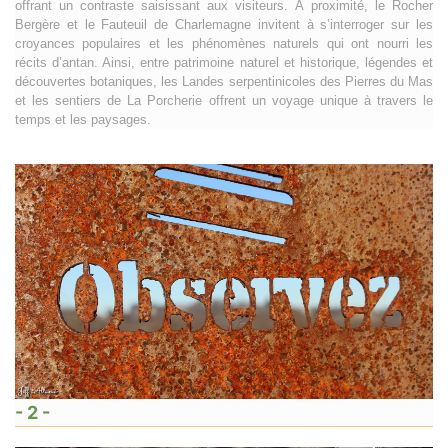
offrant un contraste saisissant aux visiteurs. À proximité, le Rocher
Bergère et le Fauteuil de Charlemagne invitent à s’interroger sur les
croyances populaires et les phénomènes naturels qui ont nourri les
récits d’antan. Ainsi, entre patrimoine naturel et historique, légendes et
découvertes botaniques, les Landes serpentinicoles des Pierres du Mas
et les sentiers de La Porcherie offrent un voyage unique à travers le
temps et les paysages.
- 2 -