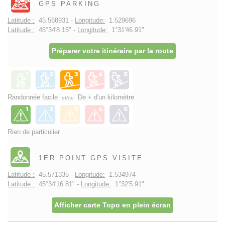
GPS PARKING
Latitude :
45.568931 -
Longitude:
1.529696
Latitude :
45°34'8.15" -
Longitude:
1°31'46.91"
Préparer votre itinéraire par la route
Randonnée facile
De + d'un kilomètre
et/ou
Rien de particulier
1ER POINT GPS VISITE
Latitude :
45.571335 -
Longitude:
1.534974
Latitude :
45°34'16.81" -
Longitude:
1°32'5.91"
Afficher carte Topo en plein écran