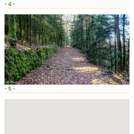
- 4 -
- 5 -