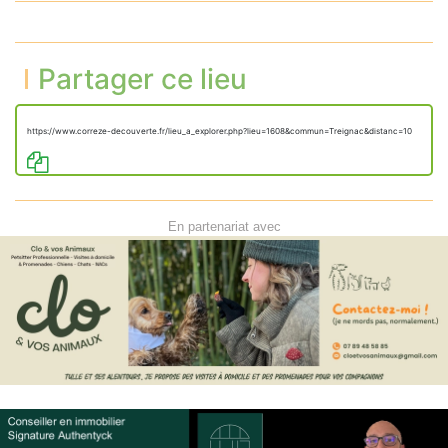
Partager ce lieu
https://www.correze-decouverte.fr/lieu_a_explorer.php?lieu=1608&commun=Treignac&distanc=10
En partenariat avec