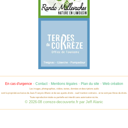
-
-
-
-
En cas d'urgence
Contact
Mentions légales
Plan du site
Web création
Les images, photographies, vidéos, textes, données et descriptions audio
sont la propriété exclusive de Jean-François Allanic et de ses ayants-droits - sauf mention contraire - et ne sont pas libres de droits.
Toute reproduction totale ou partielle est interdit sans autorisation écrite.
© 2026-08 correze-decouverte.fr par Jeff Alanic