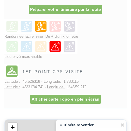
Préparer votre itinéraire par la route
Randonnée facile
De + d'un kilomètre
et/ou
Lieu privé mais visible
1ER POINT GPS VISITE
Latitude :
45.526318 -
Longitude:
1.783115
Latitude :
45°31'34.74" -
Longitude:
1°46'59.21"
Afficher carte Topo en plein écran
🚶 Itinéraire Sentier
+