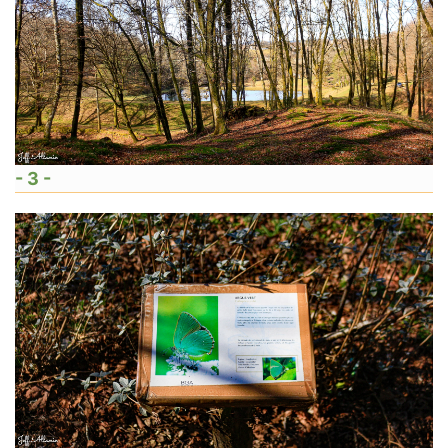
- 3 -