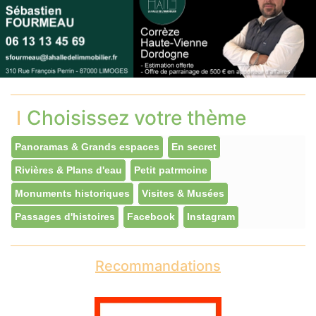
Choisissez votre thème
Panoramas & Grands espaces
En secret
Rivières & Plans d'eau
Petit patrmoine
Monuments historiques
Visites & Musées
Passages d'histoires
Facebook
Instagram
Recommandations