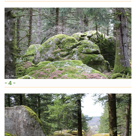
- 4 -