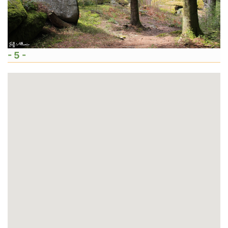
- 5 -