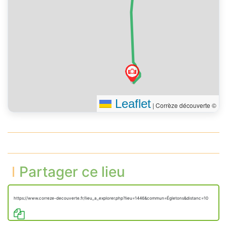
Leaflet
|
Corrèze découverte ©
Partager ce lieu
https://www.correze-decouverte.fr/lieu_a_explorer.php?lieu=1446&commun=Égletons&distanc=10