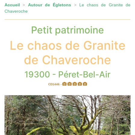
Accueil
Autour de Égletons
Le chaos de Granite de
>
>
Chaveroche
Petit patrimoine
Le chaos de Granite
de Chaveroche
19300 - Péret-Bel-Air
CD1446 -