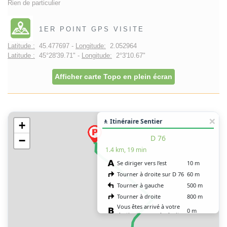
Rien de particulier
1ER POINT GPS VISITE
Latitude :
45.477697 -
Longitude:
2.052964
Latitude :
45°28'39.71" -
Longitude:
2°3'10.67"
Afficher carte Topo en plein écran
🚶 Itinéraire Sentier
+
D 76
−
1.4 km, 19 min
Se diriger vers l’est
10 m
Tourner à droite sur D 76
60 m
Tourner à gauche
500 m
Tourner à droite
800 m
Vous êtes arrivé à votre
0 m
destination, sur la droite