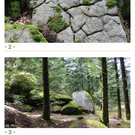
- 2 -
- 3 -