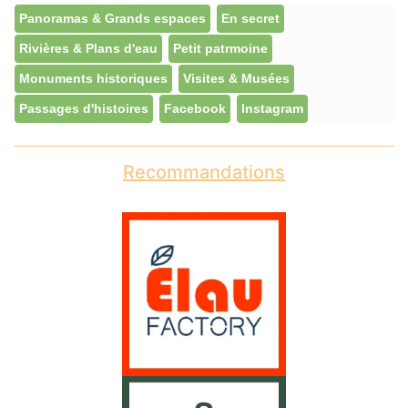
Panoramas & Grands espaces
En secret
Rivières & Plans d'eau
Petit patrmoine
Monuments historiques
Visites & Musées
Passages d'histoires
Facebook
Instagram
Recommandations