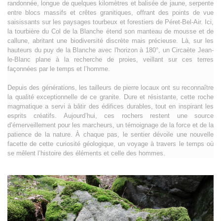
randonnée, longue de quelques kilomètres et balisée de jaune, serpente
entre blocs massifs et crêtes granitiques, offrant des points de vue
saisissants sur les paysages tourbeux et forestiers de Péret-Bel-Air. Ici,
la tourbière du Col de la Blanche étend son manteau de mousse et de
callune, abritant une biodiversité discrète mais précieuse. Là, sur les
hauteurs du puy de la Blanche avec l'horizon à 180°, un Circaète Jean-
le-Blanc plane à la recherche de proies, veillant sur ces terres
façonnées par le temps et l’homme.
Depuis des générations, les tailleurs de pierre locaux ont su reconnaître
la qualité exceptionnelle de ce granite. Dure et résistante, cette roche
magmatique a servi à bâtir des édifices durables, tout en inspirant les
esprits créatifs. Aujourd’hui, ces rochers restent une source
d’émerveillement pour les marcheurs, un témoignage de la force et de la
patience de la nature. À chaque pas, le sentier dévoile une nouvelle
facette de cette curiosité géologique, un voyage à travers le temps où
se mêlent l’histoire des éléments et celle des hommes.