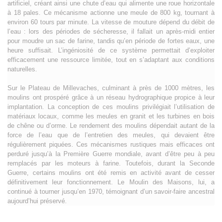
artificiel, créant ainsi une chute d’eau qui alimente une roue horizontale
à 18 pales. Ce mécanisme actionne une meule de 800 kg, tournant à
environ 60 tours par minute. La vitesse de mouture dépend du débit de
l’eau : lors des périodes de sécheresse, il fallait un après-midi entier
pour moudre un sac de farine, tandis qu’en période de fortes eaux, une
heure suffisait. L’ingéniosité de ce système permettait d’exploiter
efficacement une ressource limitée, tout en s’adaptant aux conditions
naturelles.
Sur le Plateau de Millevaches, culminant à près de 1000 mètres, les
moulins ont prospéré grâce à un réseau hydrographique propice à leur
implantation. La conception de ces moulins privilégiait l’utilisation de
matériaux locaux, comme les meules en granit et les turbines en bois
de chêne ou d’orme. Le rendement des moulins dépendait autant de la
force de l’eau que de l’entretien des meules, qui devaient être
régulièrement piquées. Ces mécanismes rustiques mais efficaces ont
perduré jusqu’à la Première Guerre mondiale, avant d’être peu à peu
remplacés par les moteurs à farine. Toutefois, durant la Seconde
Guerre, certains moulins ont été remis en activité avant de cesser
définitivement leur fonctionnement. Le Moulin des Maisons, lui, a
continué à tourner jusqu’en 1970, témoignant d’un savoir-faire ancestral
aujourd’hui préservé.