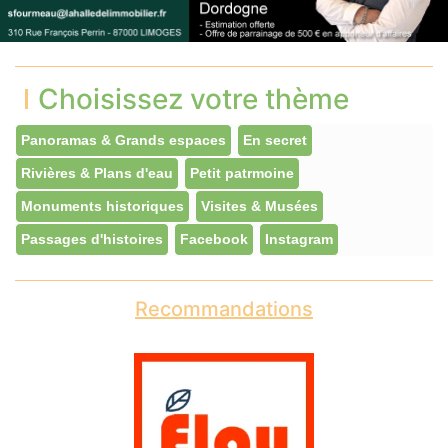
Choisissez votre thème
Panoramas & Grands espaces
En secret
Rivières & Plans d'eau
Petit patrmoine
Monuments historiques
Visites & Musées
Passages d'histoires
Facebook
Instagram
Recommandations