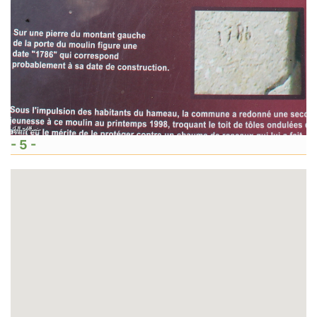
- 5 -