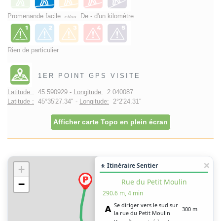
Promenande facile
De - d'un kilomètre
et/ou
Rien de particulier
1ER POINT GPS VISITE
Latitude :
45.590929 -
Longitude:
2.040087
Latitude :
45°35'27.34" -
Longitude:
2°2'24.31"
Afficher carte Topo en plein écran
🚶 Itinéraire Sentier
+
Rue du Petit Moulin
−
290.6 m, 4 min
Se diriger vers le sud sur
300 m
la rue du Petit Moulin