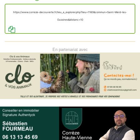
https://www.correze-decouverte.fr/lieu_a_explorer.php?lieu=1160&commun=Saint-Merd-les-
Oussines&distanc=10
En partenariat avec