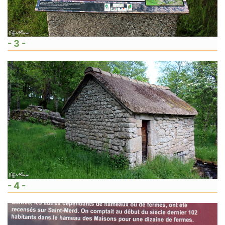
- 3 -
- 4 -