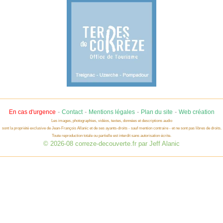
-
-
-
-
En cas d'urgence
Contact
Mentions légales
Plan du site
Web création
Les images, photographies, vidéos, textes, données et descriptions audio
sont la propriété exclusive de Jean-François Allanic et de ses ayants-droits - sauf mention contraire - et ne sont pas libres de droits.
Toute reproduction totale ou partielle est interdit sans autorisation écrite.
© 2026-08 correze-decouverte.fr par Jeff Alanic