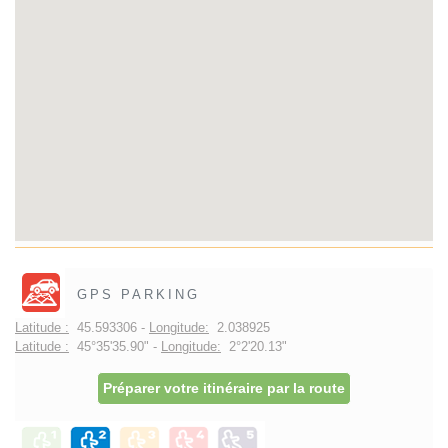
GPS PARKING
Latitude :
45.593306 -
Longitude:
2.038925
Latitude :
45°35'35.90" -
Longitude:
2°2'20.13"
Préparer votre itinéraire par la route