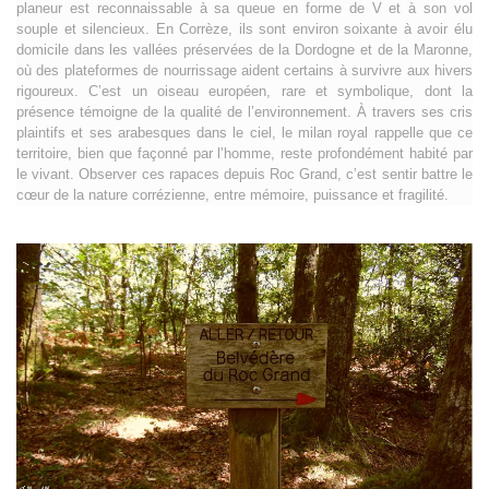
planeur est reconnaissable à sa queue en forme de V et à son vol
souple et silencieux. En Corrèze, ils sont environ soixante à avoir élu
domicile dans les vallées préservées de la Dordogne et de la Maronne,
où des plateformes de nourrissage aident certains à survivre aux hivers
rigoureux. C’est un oiseau européen, rare et symbolique, dont la
présence témoigne de la qualité de l’environnement. À travers ses cris
plaintifs et ses arabesques dans le ciel, le milan royal rappelle que ce
territoire, bien que façonné par l’homme, reste profondément habité par
le vivant. Observer ces rapaces depuis Roc Grand, c’est sentir battre le
cœur de la nature corrézienne, entre mémoire, puissance et fragilité.