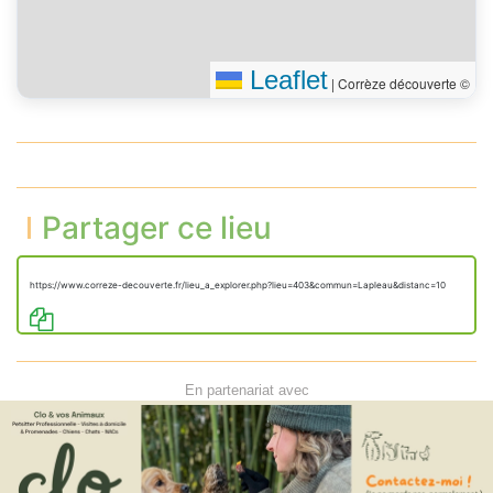
Leaflet
|
Corrèze découverte ©
Partager ce lieu
https://www.correze-decouverte.fr/lieu_a_explorer.php?lieu=403&commun=Lapleau&distanc=10
En partenariat avec