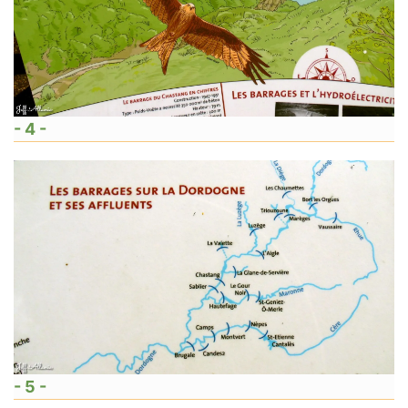
- 4 -
- 5 -