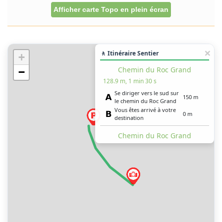
Afficher carte Topo en plein écran
🚶 Itinéraire Sentier
+
Chemin du Roc Grand
−
128.9 m, 1 min 30 s
Se diriger vers le sud sur
150 m
le chemin du Roc Grand
Vous êtes arrivé à votre
0 m
destination
Chemin du Roc Grand
129.9 m, 2 min
Se diriger vers le sud sur
150 m
le chemin du Roc Grand
Vous êtes arrivé à votre
0.5 m
destination