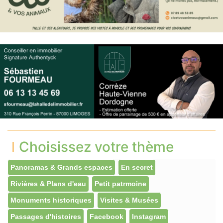
Choisissez votre thème
Panoramas & Grands espaces
En secret
Rivières & Plans d'eau
Petit patrmoine
Monuments historiques
Visites & Musées
Passages d'histoires
Facebook
Instagram