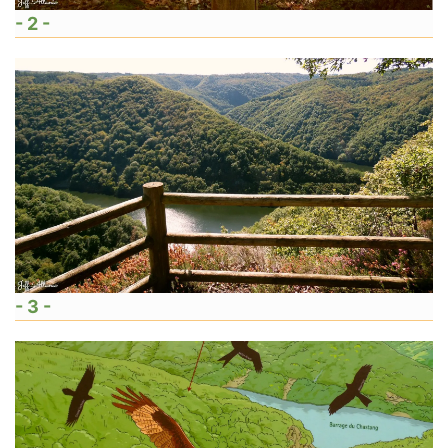
- 2 -
- 3 -