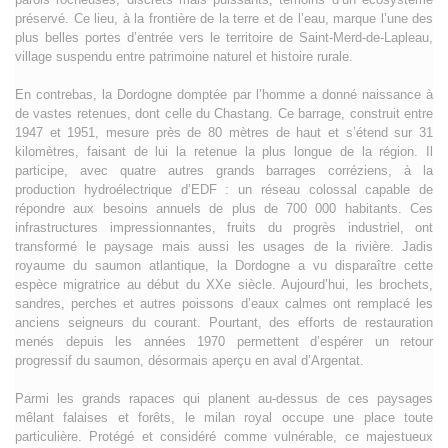
préservé. Ce lieu, à la frontière de la terre et de l’eau, marque l’une des
plus belles portes d’entrée vers le territoire de Saint-Merd-de-Lapleau,
village suspendu entre patrimoine naturel et histoire rurale.
En contrebas, la Dordogne domptée par l’homme a donné naissance à
de vastes retenues, dont celle du Chastang. Ce barrage, construit entre
1947 et 1951, mesure près de 80 mètres de haut et s’étend sur 31
kilomètres, faisant de lui la retenue la plus longue de la région. Il
participe, avec quatre autres grands barrages corréziens, à la
production hydroélectrique d’EDF : un réseau colossal capable de
répondre aux besoins annuels de plus de 700 000 habitants. Ces
infrastructures impressionnantes, fruits du progrès industriel, ont
transformé le paysage mais aussi les usages de la rivière. Jadis
royaume du saumon atlantique, la Dordogne a vu disparaître cette
espèce migratrice au début du XXe siècle. Aujourd’hui, les brochets,
sandres, perches et autres poissons d’eaux calmes ont remplacé les
anciens seigneurs du courant. Pourtant, des efforts de restauration
menés depuis les années 1970 permettent d’espérer un retour
progressif du saumon, désormais aperçu en aval d’Argentat.
Parmi les grands rapaces qui planent au-dessus de ces paysages
mêlant falaises et forêts, le milan royal occupe une place toute
particulière. Protégé et considéré comme vulnérable, ce majestueux