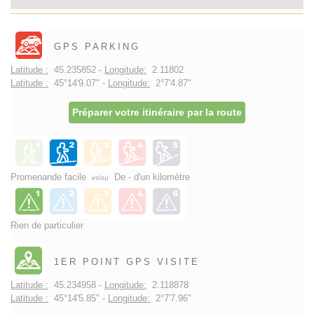
GPS PARKING
Latitude :
45.235852 -
Longitude:
2.11802
Latitude :
45°14'9.07" -
Longitude:
2°7'4.87"
Préparer votre itinéraire par la route
Promenande facile
De - d'un kilomètre
et/ou
Rien de particulier
1ER POINT GPS VISITE
Latitude :
45.234958 -
Longitude:
2.118878
Latitude :
45°14'5.85" -
Longitude:
2°7'7.96"