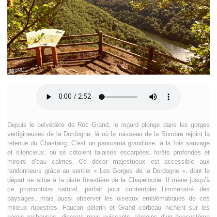
Depuis le belvédère de Roc Grand, le regard plonge dans les gorges
vertigineuses de la Dordogne, là où le ruisseau de la Sombre rejoint la
retenue du Chastang. C’est un panorama grandiose, à la fois sauvage
et silencieux, où se côtoient falaises escarpées, forêts profondes et
miroirs d’eau calmes. Ce décor majestueux est accessible aux
randonneurs grâce au sentier « Les Gorges de la Dordogne », dont le
départ se situe à la piste forestière de la Chapeloune. Il mène jusqu’à
ce promontoire naturel, parfait pour contempler l’immensité des
paysages, mais aussi observer les oiseaux emblématiques de ces
milieux rupestres. Faucon pèlerin et Grand corbeau nichent sur les
parois rocheuses, discrets mais puissants, témoins d’un écosystème