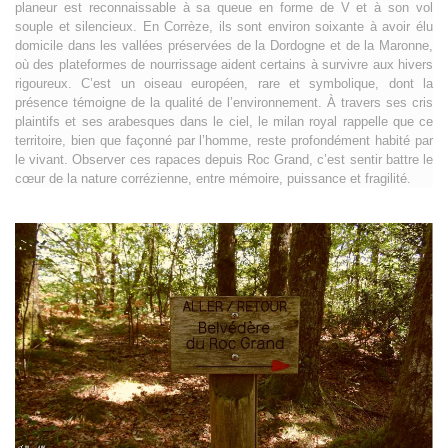
planeur est reconnaissable à sa queue en forme de V et à son vol
souple et silencieux. En Corrèze, ils sont environ soixante à avoir élu
domicile dans les vallées préservées de la Dordogne et de la Maronne,
où des plateformes de nourrissage aident certains à survivre aux hivers
rigoureux. C’est un oiseau européen, rare et symbolique, dont la
présence témoigne de la qualité de l’environnement. À travers ses cris
plaintifs et ses arabesques dans le ciel, le milan royal rappelle que ce
territoire, bien que façonné par l’homme, reste profondément habité par
le vivant. Observer ces rapaces depuis Roc Grand, c’est sentir battre le
cœur de la nature corrézienne, entre mémoire, puissance et fragilité.