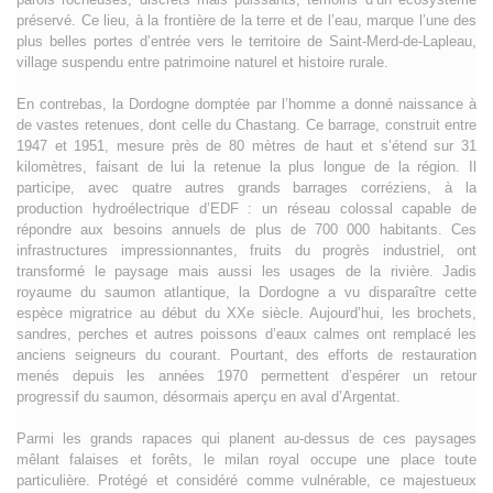
préservé. Ce lieu, à la frontière de la terre et de l’eau, marque l’une des
plus belles portes d’entrée vers le territoire de Saint-Merd-de-Lapleau,
village suspendu entre patrimoine naturel et histoire rurale.
En contrebas, la Dordogne domptée par l’homme a donné naissance à
de vastes retenues, dont celle du Chastang. Ce barrage, construit entre
1947 et 1951, mesure près de 80 mètres de haut et s’étend sur 31
kilomètres, faisant de lui la retenue la plus longue de la région. Il
participe, avec quatre autres grands barrages corréziens, à la
production hydroélectrique d’EDF : un réseau colossal capable de
répondre aux besoins annuels de plus de 700 000 habitants. Ces
infrastructures impressionnantes, fruits du progrès industriel, ont
transformé le paysage mais aussi les usages de la rivière. Jadis
royaume du saumon atlantique, la Dordogne a vu disparaître cette
espèce migratrice au début du XXe siècle. Aujourd’hui, les brochets,
sandres, perches et autres poissons d’eaux calmes ont remplacé les
anciens seigneurs du courant. Pourtant, des efforts de restauration
menés depuis les années 1970 permettent d’espérer un retour
progressif du saumon, désormais aperçu en aval d’Argentat.
Parmi les grands rapaces qui planent au-dessus de ces paysages
mêlant falaises et forêts, le milan royal occupe une place toute
particulière. Protégé et considéré comme vulnérable, ce majestueux