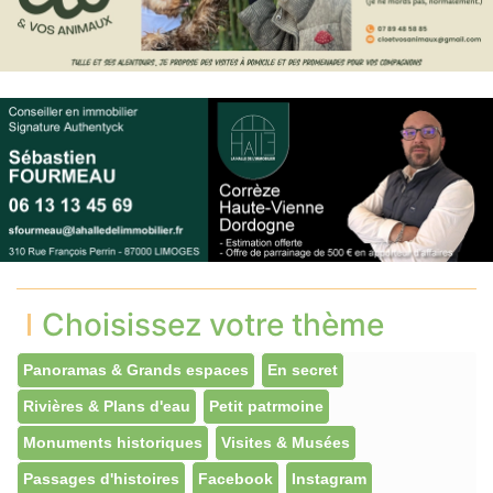
Choisissez votre thème
Panoramas & Grands espaces
En secret
Rivières & Plans d'eau
Petit patrmoine
Monuments historiques
Visites & Musées
Passages d'histoires
Facebook
Instagram