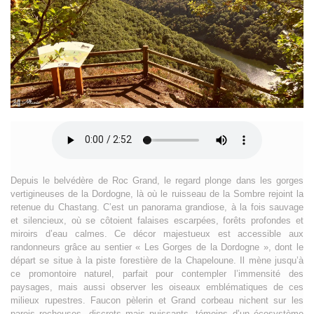
Depuis le belvédère de Roc Grand, le regard plonge dans les gorges
vertigineuses de la Dordogne, là où le ruisseau de la Sombre rejoint la
retenue du Chastang. C’est un panorama grandiose, à la fois sauvage
et silencieux, où se côtoient falaises escarpées, forêts profondes et
miroirs d’eau calmes. Ce décor majestueux est accessible aux
randonneurs grâce au sentier « Les Gorges de la Dordogne », dont le
départ se situe à la piste forestière de la Chapeloune. Il mène jusqu’à
ce promontoire naturel, parfait pour contempler l’immensité des
paysages, mais aussi observer les oiseaux emblématiques de ces
milieux rupestres. Faucon pèlerin et Grand corbeau nichent sur les
parois rocheuses, discrets mais puissants, témoins d’un écosystème