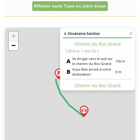
Afficher carte Topo en plein écran
🚶 Itinéraire Sentier
+
Chemin du Roc Grand
−
128.9 m, 1 min 30 s
Se diriger vers le sud sur
150 m
le chemin du Roc Grand
Vous êtes arrivé à votre
0 m
destination
Chemin du Roc Grand
129.9 m, 2 min
Se diriger vers le sud sur
150 m
le chemin du Roc Grand
Vous êtes arrivé à votre
0.5 m
destination