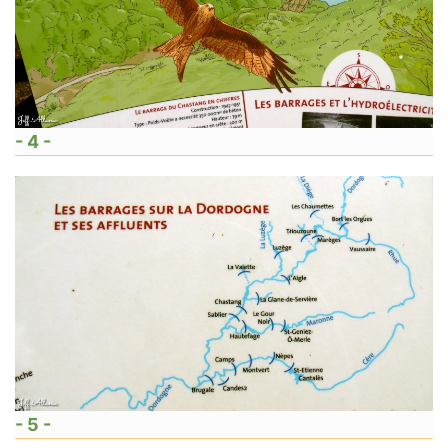
- 4 -
- 5 -