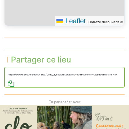
Leaflet
|
Corrèze découverte ©
Partager ce lieu
https://www.correze-decouverte.fr/lieu_a_explorer.php?lieu=403&commun=Lapleau&distanc=10
En partenariat avec