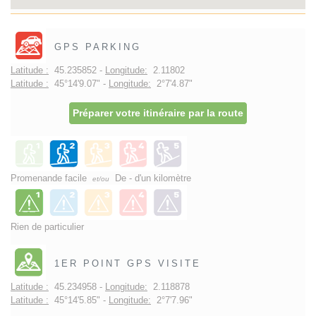
GPS PARKING
Latitude :
45.235852 -
Longitude:
2.11802
Latitude :
45°14'9.07" -
Longitude:
2°7'4.87"
Préparer votre itinéraire par la route
Promenande facile
De - d'un kilomètre
et/ou
Rien de particulier
1ER POINT GPS VISITE
Latitude :
45.234958 -
Longitude:
2.118878
Latitude :
45°14'5.85" -
Longitude:
2°7'7.96"