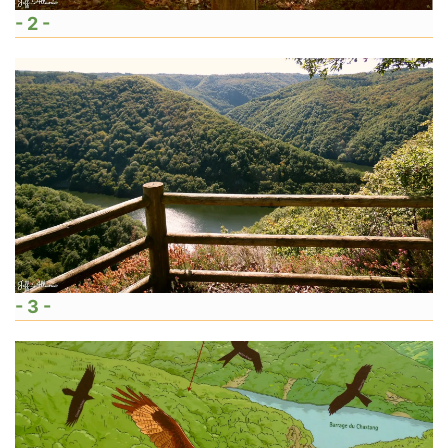
- 2 -
- 3 -