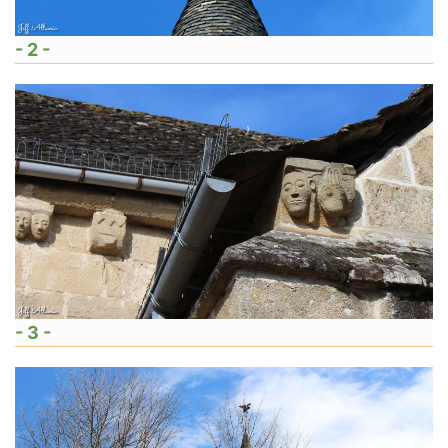
- 2 -
- 3 -