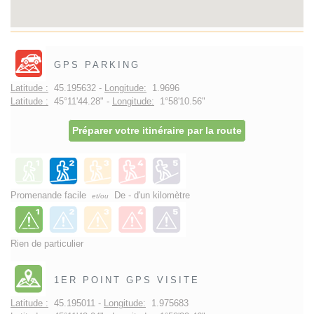
GPS PARKING
Latitude :
45.195632 -
Longitude:
1.9696
Latitude :
45°11'44.28" -
Longitude:
1°58'10.56"
Préparer votre itinéraire par la route
Promenande facile
De - d'un kilomètre
et/ou
Rien de particulier
1ER POINT GPS VISITE
Latitude :
45.195011 -
Longitude:
1.975683