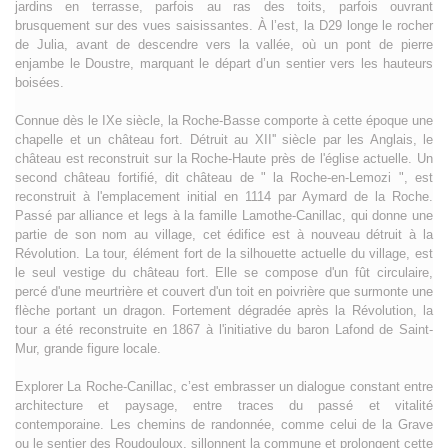
jardins en terrasse, parfois au ras des toits, parfois ouvrant
brusquement sur des vues saisissantes. À l’est, la D29 longe le rocher
de Julia, avant de descendre vers la vallée, où un pont de pierre
enjambe le Doustre, marquant le départ d’un sentier vers les hauteurs
boisées.
Connue dès le IXe siècle, la Roche-Basse comporte à cette époque une
chapelle et un château fort. Détruit au XII'' siècle par les Anglais, le
château est reconstruit sur la Roche-Haute près de l'église actuelle. Un
second château fortifié, dit château de " la Roche-en-Lemozi ", est
reconstruit à l'emplacement initial en 1114 par Aymard de la Roche.
Passé par alliance et legs à la famille Lamothe-Canillac, qui donne une
partie de son nom au village, cet édifice est à nouveau détruit à la
Révolution. La tour, élément fort de la silhouette actuelle du village, est
le seul vestige du château fort. Elle se compose d'un fût circulaire,
percé d'une meurtrière et couvert d'un toit en poivrière que surmonte une
flèche portant un dragon. Fortement dégradée après la Révolution, la
tour a été reconstruite en 1867 à l'initiative du baron Lafond de Saint-
Mur, grande figure locale.
Explorer La Roche-Canillac, c’est embrasser un dialogue constant entre
architecture et paysage, entre traces du passé et vitalité
contemporaine. Les chemins de randonnée, comme celui de la Grave
ou le sentier des Roudouloux, sillonnent la commune et prolongent cette