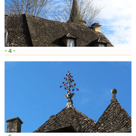
- 4 -