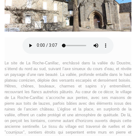
Le site de La Roche-Canillac, enchâssé dans la vallée du Doustre,
s’étend du nord au sud, suivant l’axe sinueux du cours d’eau, et révèle
un paysage d’une rare beauté. La vallée, profonde entaille dans le haut
plateau corrézien, déploie des versants escarpés et densément boisés.
Hêtres, chênes, bouleaux, charmes et sapins s’y entremêlent,
recouvrant les flancs autrefois pâturés. Au cœur de ce décor, le village
de La Roche-Canillac s’accroche aux pentes, avec ses maisons de
pierre aux toits de lauzes, parfois bâties avec des éléments issus des
ruines de l’ancien château. L’église et la place, en surplomb de la
vallée, offrent un cadre protégé et une atmosphère de quiétude. De là,
on perçoit les lointains, comme autant d’horizons ouverts depuis cette
ancienne sentinelle. Le tissu du village est traversé de ruelles et de
"courrijoux", sentiers étroits qui serpentent entre murs en pierre et