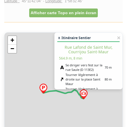
Latitude :
45°11'42.04" -
Longitude:
1°58'32.46"
Afficher carte Topo en plein écran
🚶 Itinéraire Sentier
+
Rue Lafond de Saint Mur,
−
Courrijou Saint-Maur
564.9 m, 8 min
Se diriger vers l’est sur la
70 m
rue Saule (D 113E2)
Tourner légèrement à
droite sur la place Saint
80 m
Maur
Tourner légèrement à
droite sur la rue Lafond
250 m
de Saint Mur
Tourner à droite sur
100 m
Courrijou Saint-Maur
Tourner à droite sur la
place Lafond de Saint
25 m
Mur
Tourner à gauche sur