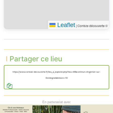
45 m
l’impasse de la Tour
Vous êtes arrivé à votre
0 m
destination
Leaflet
|
Corrèze découverte ©
Partager ce lieu
https://www.correze-decouverte.fr/lieu_a_explorer.php?lieu=49&commun=Argentat-sur-
Dordogne&distanc=10
En partenariat avec