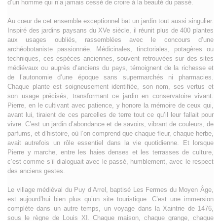
d’un homme qui n’a jamais cessé de croire à la beauté du passé.
Au cœur de cet ensemble exceptionnel bat un jardin tout aussi singulier.
Inspiré des jardins paysans du XVe siècle, il réunit plus de 400 plantes
aux usages oubliés, rassemblées avec le concours d’une
archéobotaniste passionnée. Médicinales, tinctoriales, potagères ou
techniques, ces espèces anciennes, souvent retrouvées sur des sites
médiévaux ou auprès d’anciens du pays, témoignent de la richesse et
de l’autonomie d’une époque sans supermarchés ni pharmacies.
Chaque plante est soigneusement identifiée, son nom, ses vertus et
son usage précisés, transformant ce jardin en conservatoire vivant.
Pierre, en le cultivant avec patience, y honore la mémoire de ceux qui,
avant lui, tiraient de ces parcelles de terre tout ce qu’il leur fallait pour
vivre. C’est un jardin d’abondance et de savoirs, vibrant de couleurs, de
parfums, et d’histoire, où l’on comprend que chaque fleur, chaque herbe,
avait autrefois un rôle essentiel dans la vie quotidienne. Et lorsque
Pierre y marche, entre les haies denses et les terrasses de culture,
c’est comme s’il dialoguait avec le passé, humblement, avec le respect
des anciens gestes.
Le village médiéval du Puy d’Arrel, baptisé Les Fermes du Moyen Âge,
est aujourd’hui bien plus qu’un site touristique. C’est une immersion
complète dans un autre temps, un voyage dans la Xaintrie de 1476,
sous le règne de Louis XI. Chaque maison, chaque grange, chaque