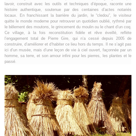
lavoir, construit avec les outils et techniques d’époque, raconte une
histoire authentique, soutenue par des centaines d’actes notariés
locaux. En franchissant la barrière du jardin, le “cledou”, le visiteur
quitte le monde moderne pour retrouver un quotidien oublié, rythmé par
le bêlement des moutons, le grincement du moulin ou le chant d’un coq.
Ce village, à la fois reconstitution fidèle et rêve éveillé, reflète
l’engagement total de Pierre Gire, qui n’a cessé depuis 2005 de
construire, d’améliorer et d’habiter ce lieu hors du temps. Il ne s’agit pas
ici d’un musée, mais d’une leçon de vie à ciel ouvert, façonnée par un
homme, sa terre, et son amour infini pour les pierres, les plantes et le
passé.