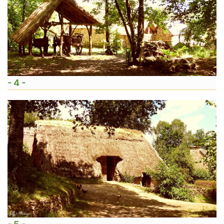
- 4 -