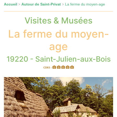
Accueil
Autour de Saint-Privat
La ferme du moyen-age
>
>
Visites & Musées
La ferme du moyen-
age
19220 - Saint-Julien-aux-Bois
CD83 -