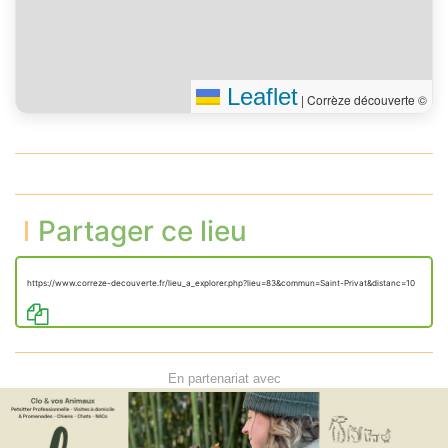
Leaflet
|
Corrèze découverte ©
Partager ce lieu
https://www.correze-decouverte.fr/lieu_a_explorer.php?lieu=83&commun=Saint-Privat&distanc=10
En partenariat avec