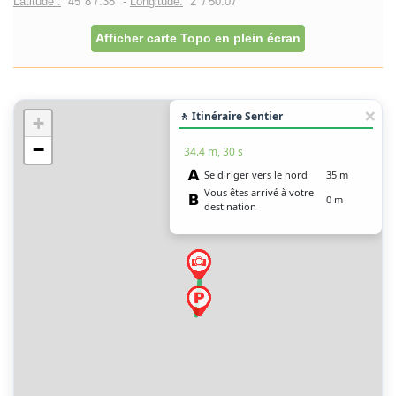
Latitude :
45°8'7.38" -
Longitude:
2°7'50.07"
Afficher carte Topo en plein écran
🚶 Itinéraire Sentier
+
−
34.4 m, 30 s
Se diriger vers le nord
35 m
Vous êtes arrivé à votre
0 m
destination