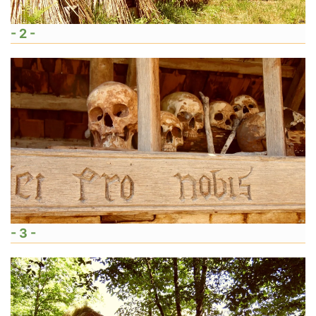
- 2 -
- 3 -