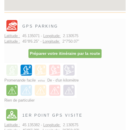
GPS PARKING
Latitude :
45.135071 -
Longitude:
2.130575
Latitude :
45°8'6.25" -
Longitude:
2°7'50.07"
Préparer votre itinéraire par la route
Promenande facile
De - d'un kilomètre
et/ou
Rien de particulier
1ER POINT GPS VISITE
Latitude :
45.135382 -
Longitude:
2.130575