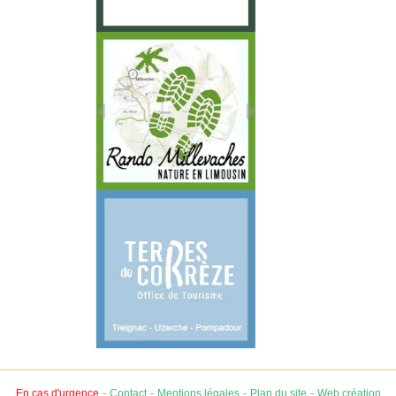
-
-
-
-
En cas d'urgence
Contact
Mentions légales
Plan du site
Web création