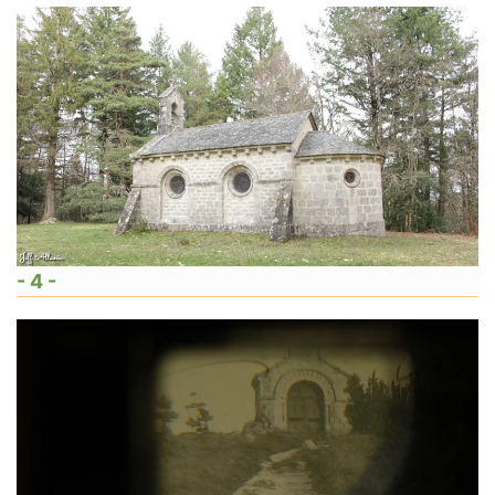
- 4 -