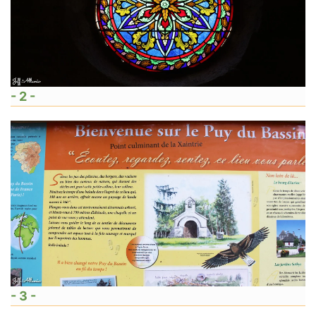
- 2 -
- 3 -