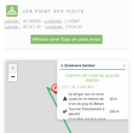
1ER POINT GPS VISITE
Latitude :
45.183652 -
Longitude:
2.142867
Latitude :
45°11'1.15" -
Longitude:
2°8'34.32"
Afficher carte Topo en plein écran
🚶 Itinéraire Sentier
+
Chemin de croix du puy du
−
Bassin
277.1 m, 3 min 30 s
Se diriger vers le nord-
ouest sur le chemin de
30 m
croix du puy du Bassin
Tourner franchement à
250 m
gauche
Vous êtes arrivé à votre
0 m
destination