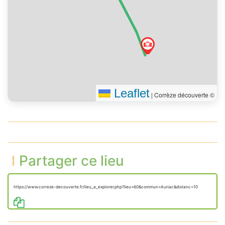
Leaflet
|
Corrèze découverte ©
Partager ce lieu
https://www.correze-decouverte.fr/lieu_a_explorer.php?lieu=60&commun=Auriac&distanc=10