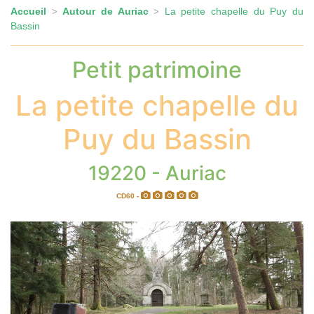
Accueil
Autour de Auriac
La petite chapelle du Puy du
>
>
Bassin
Petit patrimoine
La petite chapelle du
Puy du Bassin
19220 - Auriac
CD60 -