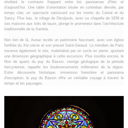
révélant le contraste frappant entre les panoramas d’hier et
d’aujourd’hui. Une table d’orientation située en contrebas dévoile, par
temps clair, un spectacle saisissant sur les monts du Cantal et du
Sancy. Plus bas, le village de Dézéjouls, avec sa chapelle de 1839 et
ses maisons aux toits de lauze, plonge le promeneur dans l’architecture
traditionnelle de la Xaintrie.
Non loin de là, Auriac recèle un patrimoine fascinant, avec son église
fortifiée du XIe siècle et son prieuré Saint-Géraud. Le méridien de Paris
traverse également le site, matérialisé par un socle en pierre, ajoutant
une dimension géographique à cette excursion. Plus insolite encore, le
filon de quartz du puy du Bassin, vestige géologique de la période
hercynienne, rappelle les bouleversements millénaires de la région.
Entre découverte historique, immersion forestière et panorama
d’exception, le puy du Bassin offre un véritable voyage à travers le
temps et les paysages.