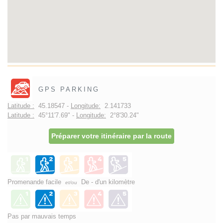
GPS PARKING
Latitude :
45.18547 -
Longitude:
2.141733
Latitude :
45°11'7.69" -
Longitude:
2°8'30.24"
Préparer votre itinéraire par la route
Promenande facile
De - d'un kilomètre
et/ou
Pas par mauvais temps