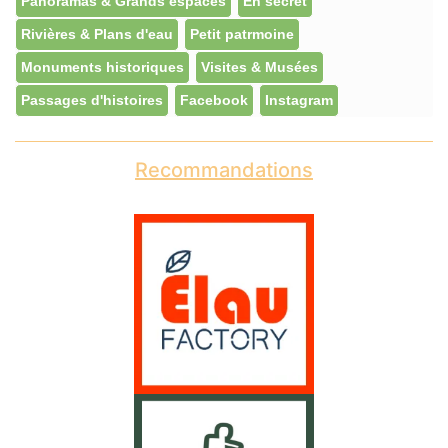
Panoramas & Grands espaces
En secret
Rivières & Plans d'eau
Petit patrmoine
Monuments historiques
Visites & Musées
Passages d'histoires
Facebook
Instagram
Recommandations