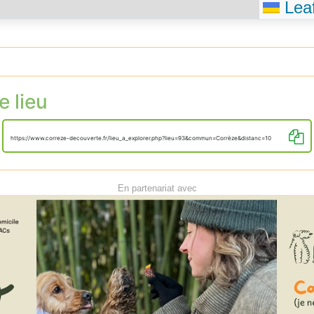
Leaf
e lieu
https://www.correze-decouverte.fr/lieu_a_explorer.php?lieu=93&commun=Corrèze&distanc=10
En partenariat avec