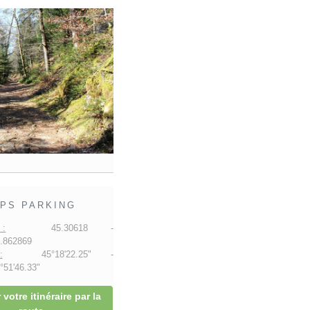
PS PARKING
 :
45.30618 -
.862869
:
45°18'22.25" -
51'46.33"
 votre itinéraire par la