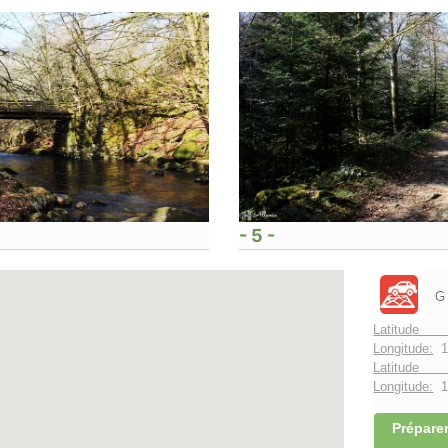
- 5 -
G
Latitude
Longitude:
1
Latitude 
Longitude:
1°
Préparer