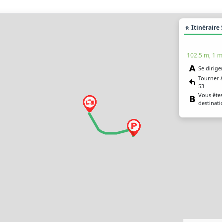
🚶 Itinéraire
102.5 m, 1 m
Se dirige
Tourner 
53
Vous êtes
destinat