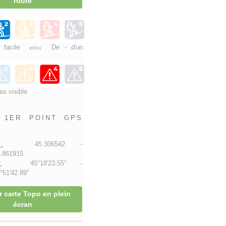
route
e facile
De - d'un
et/ou
is visible
1ER POINT GPS
:
45.306542 -
.861915
:
45°18'23.55" -
51'42.89"
r carte Topo en plein
écran