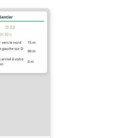
 Sentier
D 53
in 30 s
r vers le nord
15 m
à gauche sur D
90 m
 arrivé à votre
0 m
ion