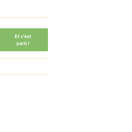
Et c'est
parti !