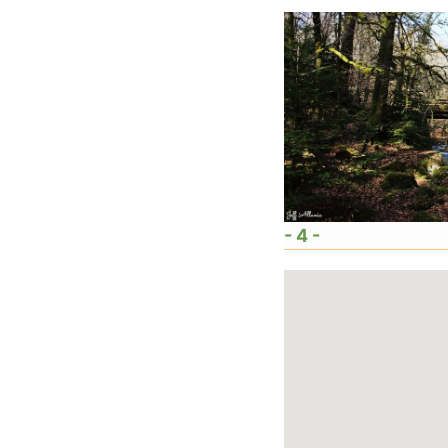
- 4 -