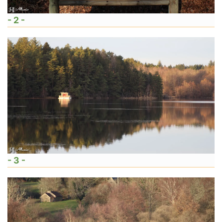
- 2 -
- 3 -