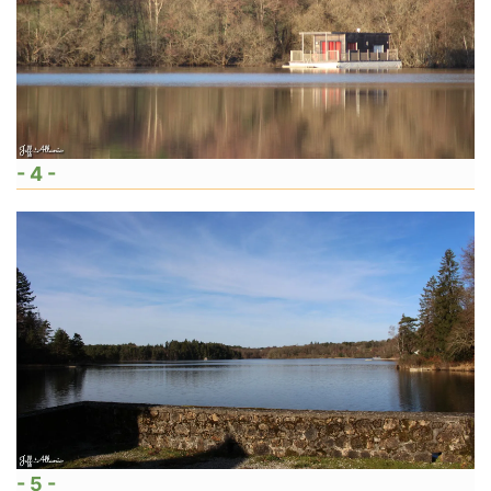
- 4 -
- 5 -