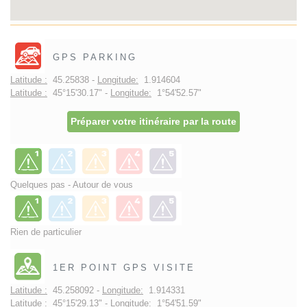
GPS PARKING
Latitude :
45.25838 -
Longitude:
1.914604
Latitude :
45°15'30.17" -
Longitude:
1°54'52.57"
Préparer votre itinéraire par la route
Quelques pas - Autour de vous
Rien de particulier
1ER POINT GPS VISITE
Latitude :
45.258092 -
Longitude:
1.914331
Latitude :
45°15'29.13" -
Longitude:
1°54'51.59"