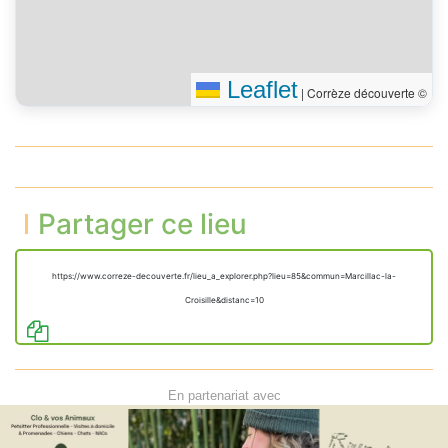
Leaflet
|
Corrèze découverte ©
Partager ce lieu
https://www.correze-decouverte.fr/lieu_a_explorer.php?lieu=85&commun=Marcillac-la-
Croisille&distanc=10
En partenariat avec