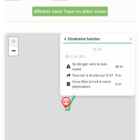
Afficher carte Topo en plein écran
🚶 Itinéraire Sentier
+
D 61
−
49.2 m, 30 s
Se diriger vers le sud-
40 m
ouest
Tourner à droite sur D 61
9 m
Vous êtes arrivé à votre
0 m
destination