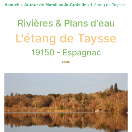
Accueil
Autour de Marcillac-la-Croisille
L'étang de Taysse
>
>
Rivières & Plans d'eau
L'étang de Taysse
19150 - Espagnac
CD85