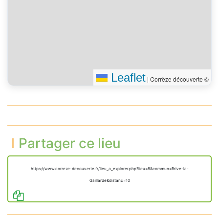
Leaflet
|
Corrèze découverte ©
Partager ce lieu
https://www.correze-decouverte.fr/lieu_a_explorer.php?lieu=8&commun=Brive-la-
Gaillarde&distanc=10