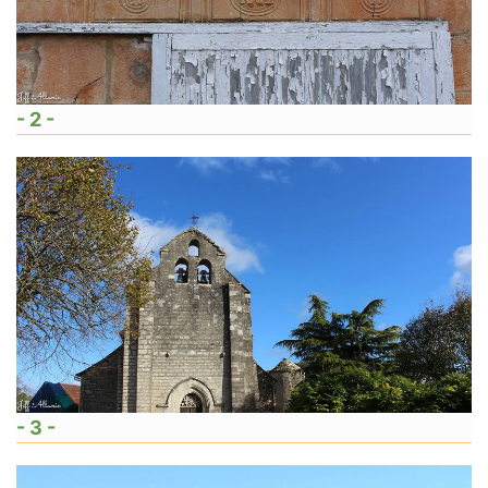
- 2 -
- 3 -