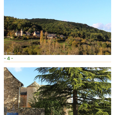
- 4 -