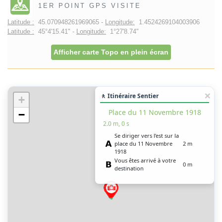
1ER POINT GPS VISITE
Latitude :
45.070948261969065 -
Longitude:
1.4524269104003906
Latitude :
45°4'15.41" -
Longitude:
1°27'8.74"
Afficher carte Topo en plein écran
🚶 Itinéraire Sentier
+
Place du 11 Novembre 1918
−
2.0 m, 0 s
Se diriger vers l’est sur la
place du 11 Novembre
2 m
1918
Vous êtes arrivé à votre
0 m
destination