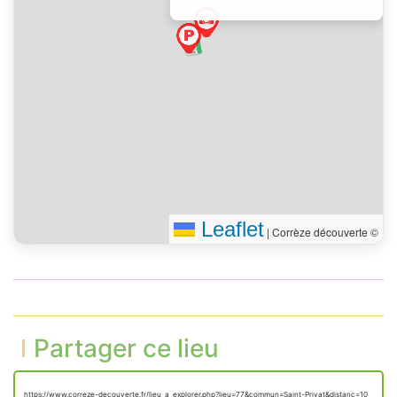
Leaflet
|
Corrèze découverte ©
Partager ce lieu
https://www.correze-decouverte.fr/lieu_a_explorer.php?lieu=77&commun=Saint-Privat&distanc=10