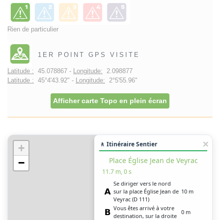
Rien de particulier
1ER POINT GPS VISITE
Latitude :
45.078867 -
Longitude:
2.098877
Latitude :
45°4'43.92" -
Longitude:
2°5'55.96"
Afficher carte Topo en plein écran
🚶 Itinéraire Sentier
+
Place Église Jean de Veyrac
−
11.7 m, 0 s
Se diriger vers le nord
sur la place Église Jean de
10 m
Veyrac (D 111)
Vous êtes arrivé à votre
0 m
destination, sur la droite