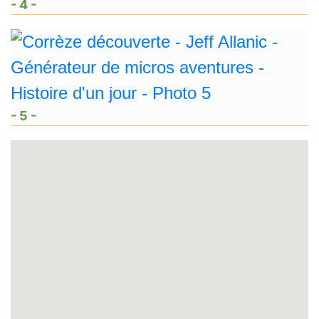
- 4 -
- 5 -