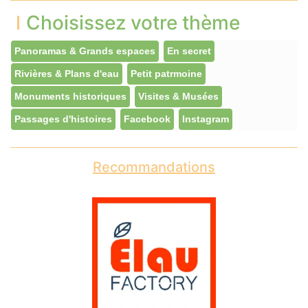
Choisissez votre thème
Panoramas & Grands espaces
En secret
Rivières & Plans d'eau
Petit patrmoine
Monuments historiques
Visites & Musées
Passages d'histoires
Facebook
Instagram
Recommandations