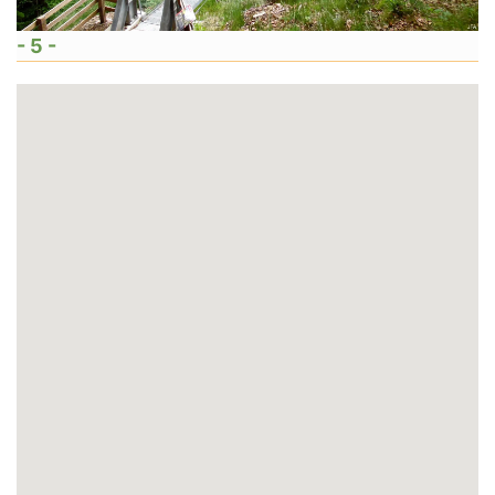
- 5 -