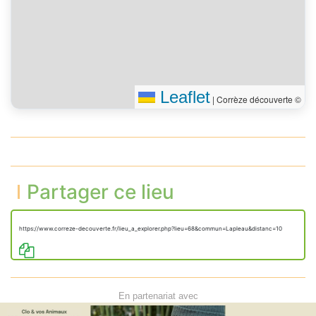
Leaflet
|
Corrèze découverte ©
Partager ce lieu
https://www.correze-decouverte.fr/lieu_a_explorer.php?lieu=68&commun=Lapleau&distanc=10
En partenariat avec