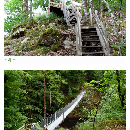
- 4 -