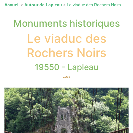
Accueil
Autour de Lapleau
Le viaduc des Rochers Noirs
>
>
Monuments historiques
Le viaduc des
Rochers Noirs
19550 - Lapleau
CD68