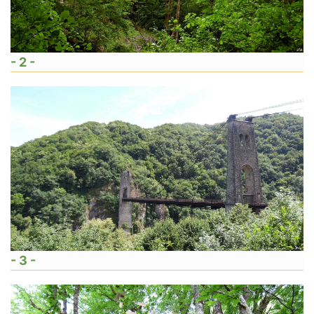
- 2 -
- 3 -