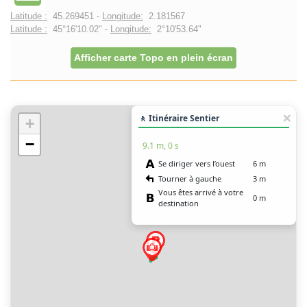
Latitude :
45.269451 -
Longitude:
2.181567
Latitude :
45°16'10.02" -
Longitude:
2°10'53.64"
Afficher carte Topo en plein écran
🚶 Itinéraire Sentier
+
−
9.1 m, 0 s
Se diriger vers l’ouest
6 m
Tourner à gauche
3 m
Vous êtes arrivé à votre
0 m
destination