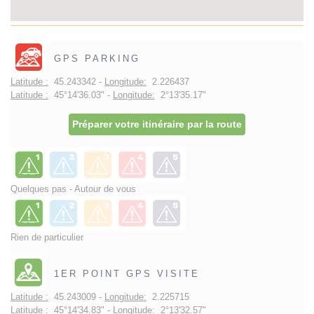
GPS PARKING
Latitude :
45.243342 -
Longitude:
2.226437
Latitude :
45°14'36.03" -
Longitude:
2°13'35.17"
Préparer votre itinéraire par la route
Quelques pas - Autour de vous
Rien de particulier
1ER POINT GPS VISITE
Latitude :
45.243009 -
Longitude:
2.225715
Latitude :
45°14'34.83" -
Longitude:
2°13'32.57"