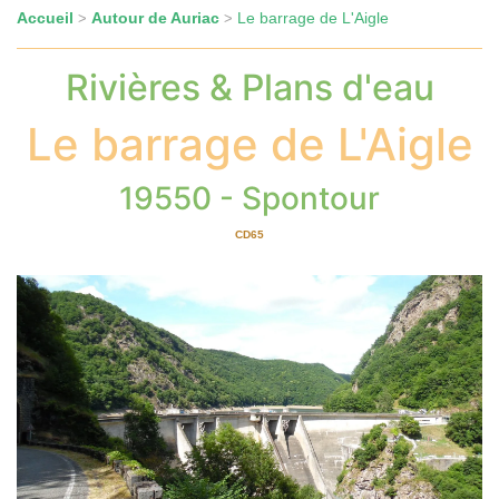
Accueil
Autour de Auriac
Le barrage de L'Aigle
>
>
Rivières & Plans d'eau
Le barrage de L'Aigle
19550 - Spontour
CD65