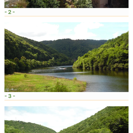
- 2 -
- 3 -