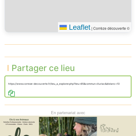
Leaflet
|
Corrèze découverte ©
Partager ce lieu
https://www.correze-decouverte.fr/lieu_a_explorer.php?lieu=65&commun=Auriac&distanc=10
En partenariat avec