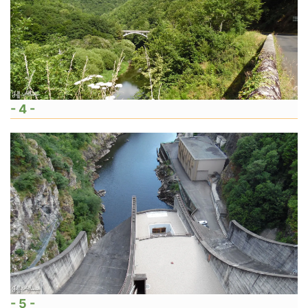
- 4 -
- 5 -