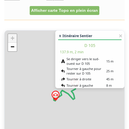
Afficher carte Topo en plein écran
🚶 Itinéraire Sentier
+
D 105
−
137.9 m, 2 min
Se diriger vers le sud-
15 m
ouest sur D 105
Tourner à gauche pour
25 m
rester sur D 105
Tourner à droite
45 m
Tourner à gauche
8 m
Tourner à gauche
8 m
Tourner à droite
20 m
Tourner à gauche
15 m
Vous êtes arrivé à votre
0 m
destination