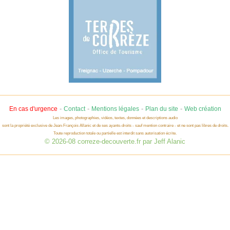
-
-
-
-
En cas d'urgence
Contact
Mentions légales
Plan du site
Web création
Les images, photographies, vidéos, textes, données et descriptions audio
sont la propriété exclusive de Jean-François Allanic et de ses ayants-droits - sauf mention contraire - et ne sont pas libres de droits.
Toute reproduction totale ou partielle est interdit sans autorisation écrite.
© 2026-08 correze-decouverte.fr par Jeff Alanic