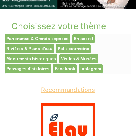
Choisissez votre thème
Panoramas & Grands espaces
En secret
Rivières & Plans d'eau
Petit patrmoine
Monuments historiques
Visites & Musées
Passages d'histoires
Facebook
Instagram
Recommandations