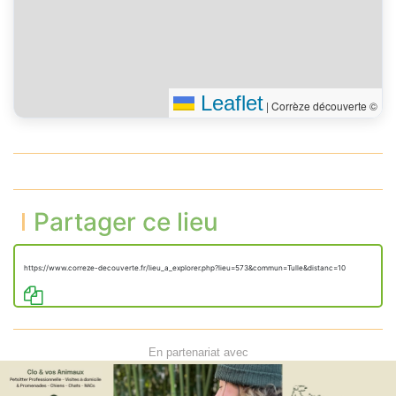
Leaflet
|
Corrèze découverte ©
Partager ce lieu
https://www.correze-decouverte.fr/lieu_a_explorer.php?lieu=573&commun=Tulle&distanc=10
En partenariat avec