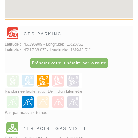
GPS PARKING
Latitude :
45.293909 -
Longitude:
1.828752
Latitude :
45°17'38.07" -
Longitude:
1°49'43.51"
Préparer votre itinéraire par la route
Randonnée facile
De + d'un kilomètre
et/ou
Pas par mauvais temps
1ER POINT GPS VISITE