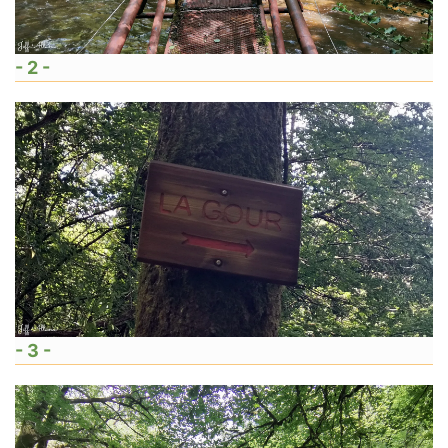
- 2 -
- 3 -