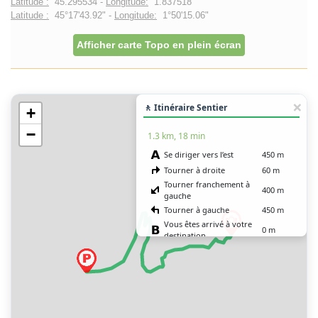
Latitude :
45.295534 -
Longitude:
1.837518
Latitude :
45°17'43.92" -
Longitude:
1°50'15.06"
Afficher carte Topo en plein écran
🚶 Itinéraire Sentier
+
−
1.3 km, 18 min
Se diriger vers l’est
450 m
Tourner à droite
60 m
Tourner franchement à
400 m
gauche
Tourner à gauche
450 m
Vous êtes arrivé à votre
0 m
destination