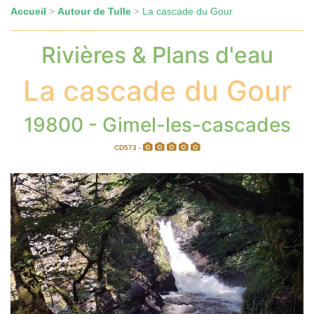
Accueil
Autour de Tulle
La cascade du Gour
>
>
Rivières & Plans d'eau
La cascade du Gour
19800 - Gimel-les-cascades
CD573 -