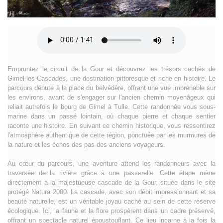
Empruntez le circuit de la Gour et découvrez les trésors cachés de
Gimel-les-Cascades, une destination pittoresque et riche en histoire. Le
parcours débute à la place du belvédère, offrant une vue imprenable sur
les environs, avant de s'engager sur l'ancien chemin moyenâgeux qui
reliait autrefois le bourg de Gimel à Tulle. Cette randonnée vous sous-
marine dans un passé lointain, où chaque pierre et chaque sentier
raconte une histoire. En suivant ce chemin historique, vous ressentirez
l'atmosphère authentique de cette région, ponctuée par les murmures de
la nature et les échos des pas des anciens voyageurs.
Au cœur du parcours, une aventure attend les randonneurs avec la
traversée de la rivière grâce à une passerelle. Cette étape mène
directement à la majestueuse cascade de la Gour, située dans le site
protégé Natura 2000. La cascade, avec son débit impressionnant et sa
beauté naturelle, est un véritable joyau caché au sein de cette réserve
écologique. Ici, la faune et la flore prospèrent dans un cadre préservé,
offrant un spectacle naturel époustouflant. Ce lieu incarne à la fois la