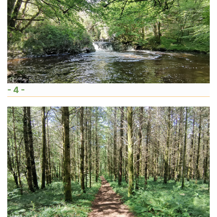
- 4 -