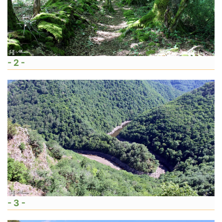
- 2 -
- 3 -