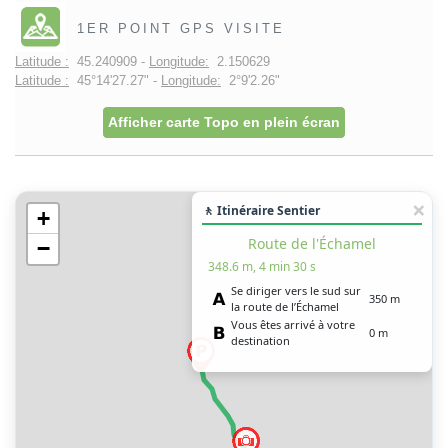
1ER POINT GPS VISITE
Latitude :
45.240909 -
Longitude:
2.150629
Latitude :
45°14'27.27" -
Longitude:
2°9'2.26"
Afficher carte Topo en plein écran
🚶 Itinéraire Sentier
+
Route de l'Échamel
−
348.6 m, 4 min 30 s
Se diriger vers le sud sur
350 m
la route de l’Échamel
Vous êtes arrivé à votre
0 m
destination