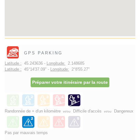
GPS PARKING
Latitude :
45.243636 -
Longitude:
2.148685
Latitude :
45°14'37.09" -
Longitude:
2°8'55.27"
Préparer votre itinéraire par la route
Randonnée de + d'un kilomètre
Difficile d'accès
Dangereux
et/ou
et/ou
Pas par mauvais temps