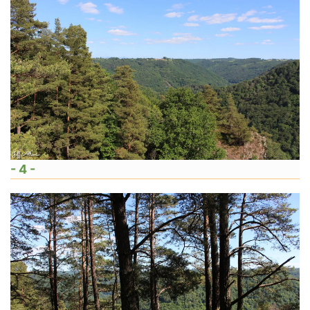
- 4 -