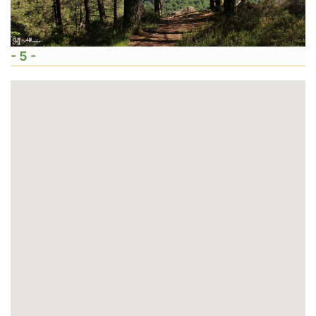
- 5 -