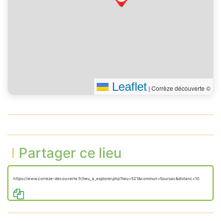
Leaflet
|
Corrèze découverte ©
Partager ce lieu
https://www.correze-decouverte.fr/lieu_a_explorer.php?lieu=521&commun=Soursac&distanc=10