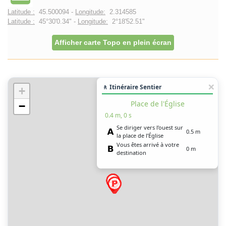
Latitude :
45.500094 -
Longitude:
2.314585
Latitude :
45°30'0.34" -
Longitude:
2°18'52.51"
Afficher carte Topo en plein écran
🚶 Itinéraire Sentier
+
Place de l'Église
−
0.4 m, 0 s
Se diriger vers l’ouest sur
0.5 m
la place de l’Église
Vous êtes arrivé à votre
0 m
destination