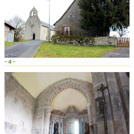
- 4 -