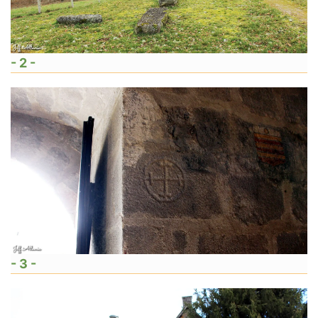
- 2 -
- 3 -