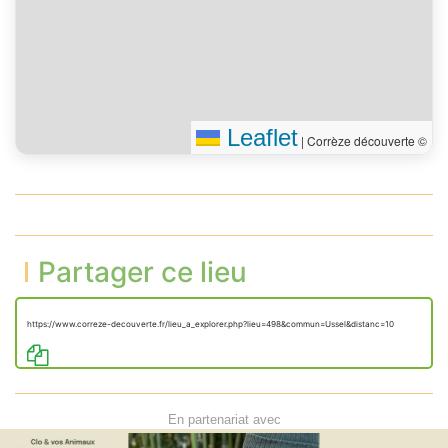
Leaflet
|
Corrèze découverte ©
Partager ce lieu
https://www.correze-decouverte.fr/lieu_a_explorer.php?lieu=498&commun=Ussel&distanc=10
En partenariat avec