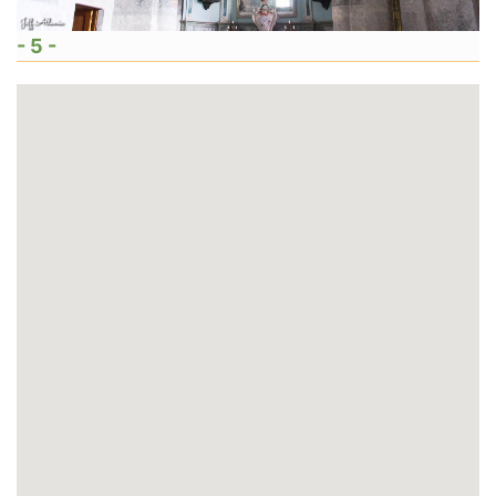
- 5 -