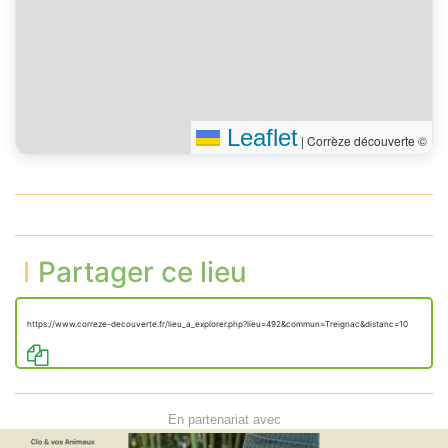
Leaflet
|
Corrèze découverte ©
Partager ce lieu
https://www.correze-decouverte.fr/lieu_a_explorer.php?lieu=492&commun=Treignac&distanc=10
En partenariat avec