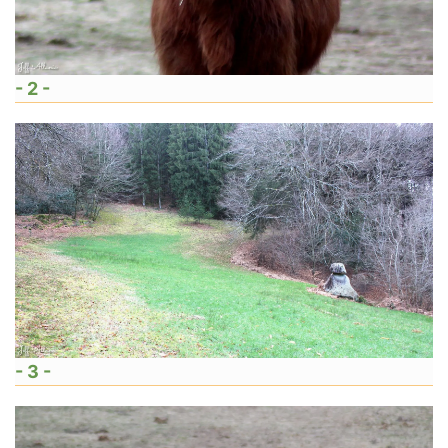
- 2 -
- 3 -