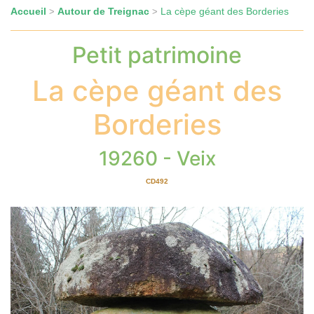
Accueil
Autour de Treignac
La cèpe géant des Borderies
>
>
Petit patrimoine
La cèpe géant des
Borderies
19260 - Veix
CD492