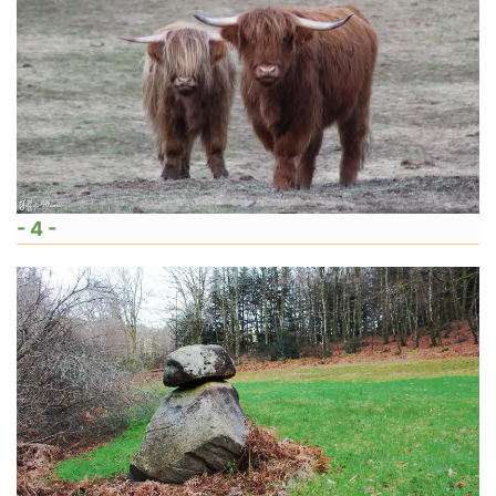
- 4 -