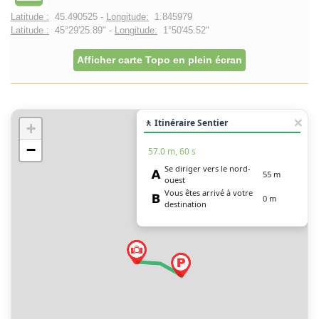
Latitude :
45.490525 -
Longitude:
1.845979
Latitude :
45°29'25.89" -
Longitude:
1°50'45.52"
Afficher carte Topo en plein écran
🚶 Itinéraire Sentier
+
−
57.0 m, 60 s
Se diriger vers le nord-
55 m
ouest
Vous êtes arrivé à votre
0 m
destination