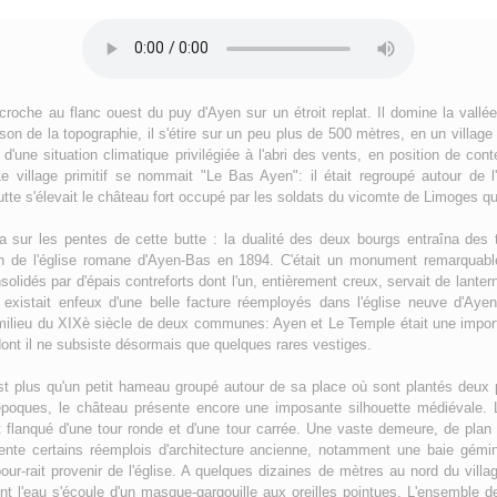
roche au flanc ouest du puy d'Ayen sur un étroit replat. Il domine la vallée
on de la topographie, il s'étire sur un peu plus de 500 mètres, en un village
 d'une situation climatique privilégiée à l'abri des vents, en position de co
e village primitif se nommait "Le Bas Ayen": il était regroupé autour de l
tte s'élevait le château fort occupé par les soldats du vicomte de Limoges qui 
a sur les pentes de cette butte : la dualité des deux bourgs entraîna des t
ion de l'église romane d'Ayen-Bas en 1894. C'était un monument remarquabl
solidés par d'épais contreforts dont l'un, entièrement creux, servait de lant
 il existait enfeux d'une belle facture réemployés dans l'église neuve d'
e milieu du XIXè siècle de deux communes: Ayen et Le Temple était une imp
dont il ne subsiste désormais que quelques rares vestiges.
t plus qu'un petit hameau groupé autour de sa place où sont plantés deux 
époques, le château présente encore une imposante silhouette médiévale. L
 flanqué d'une tour ronde et d'une tour carrée. Une vaste demeure, de plan 
ésente certains réemplois d'architecture ancienne, notamment une baie gém
pour-rait provenir de l'église. A quelques dizaines de mètres au nord du vill
ont l'eau s'écoule d'un masque-gargouille aux oreilles pointues. L'ensemble 