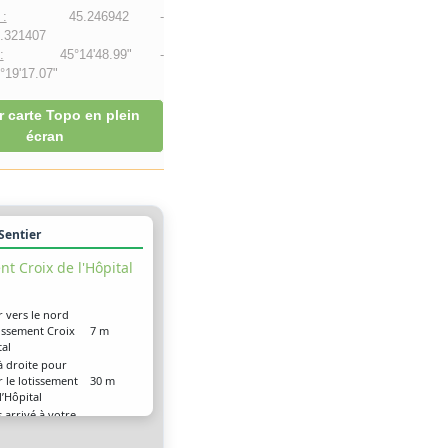
:
45.246942 -
.321407
:
45°14'48.99" -
19'17.07"
r carte Topo en plein
écran
 Sentier
nt Croix de l'Hôpital
r vers le nord
tissement Croix
7 m
tal
à droite pour
r le lotissement
30 m
l’Hôpital
 arrivé à votre
0 m
ion