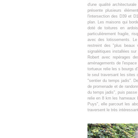
d'une qualité architectural
présente plusieurs élémen
l'intersection des D39 et D1
plan. Les maisons qui bord
doté de toitures en ardois
particulièrement fragile, 
avec des lotissements. Le
restreint des "plus beaux 
signalétiques installées su
Robert avec repérages des
aménagements de l'espace pu
tortueux relie les s bourgs 
le seul traversant les sites
"sentier du temps jadis". D
de promenade et de randonné
du temps jadis", puis passe
relie en 8 km les hameaux 
Puys", elle parcourt les ab
traversent le très intéressa