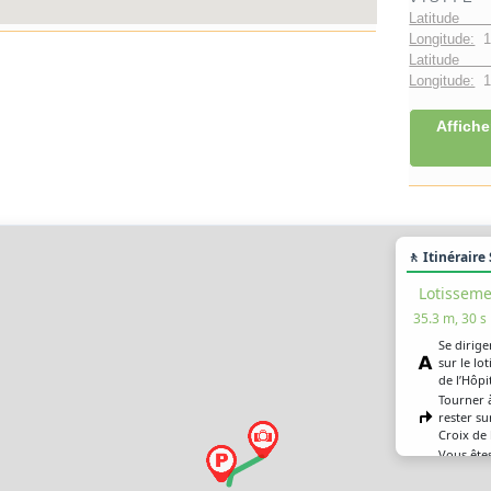
Latitude 
Longitude:
1
Latitude 
Longitude:
1°
Affiche
🚶 Itinéraire
Lotisseme
35.3 m, 30 s
Se dirige
sur le lo
de l’Hôpi
Tourner 
rester su
Croix de 
Vous êtes
destinat