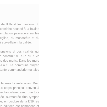
 de l'Elle et les hauteurs du
 corniche adossé à la falaise
ntemplation paysagère sur les
'église, du monastère et du
surveillaient la vallée.
ensions et des rivalités qui
e construit du XIIe au XIVe
erne des morts. Dans les murs
Ayen-Haut. La commune d'Ayen
ortante commanderie maltaise
platanes bicentenaires. Bien
e corps principal couvert à
rectangulaire, avec une tour
inée, surmontée d'un tympan
age, en bordure de la D39, se
des édifices est homogène et