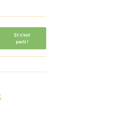
Et c'est
parti !
s