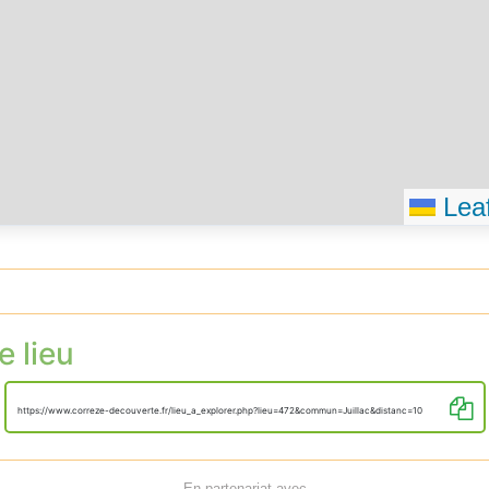
Leaf
e lieu
https://www.correze-decouverte.fr/lieu_a_explorer.php?lieu=472&commun=Juillac&distanc=10
En partenariat avec