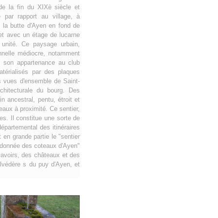
 de la fin du XIXè siècle et
 par rapport au village, à
ec la butte d'Ayen en fond de
et avec un étage de lucarne
e unité. Ce paysage urbain,
onnelle médiocre, notamment
s son appartenance au club
atérialisés par des plaques
es vues d'ensemble de Saint-
chitecturale du bourg. Des
 ancestral, pentu, étroit et
eaux à proximité. Ce sentier,
es. Il constitue une sorte de
épartemental des itinéraires
en grande partie le "sentier
andonnée des coteaux d'Ayen"
avoirs, des châteaux et des
elvédère s du puy d'Ayen, et