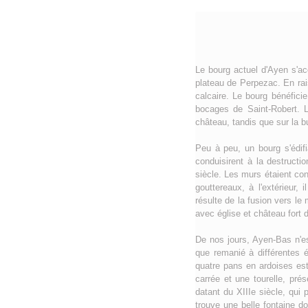
Le bourg actuel d'Ayen s'acc
plateau de Perpezac. En rais
calcaire. Le bourg bénéficie
bocages de Saint-Robert. L
château, tandis que sur la bu
Peu à peu, un bourg s'édifi
conduisirent à la destruct
siècle. Les murs étaient con
gouttereaux, à l'extérieur,
résulte de la fusion vers l
avec église et château fort 
De nos jours, Ayen-Bas n'es
que remanié à différentes 
quatre pans en ardoises est
carrée et une tourelle, pr
datant du XIIIe siècle, qui 
trouve une belle fontaine d