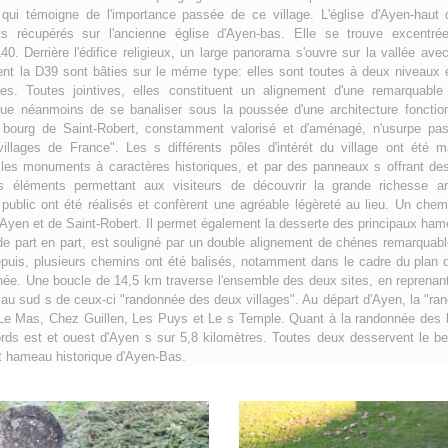
e qui témoigne de l'importance passée de ce village. L'église d'Ayen-haut
ts récupérés sur l'ancienne église d'Ayen-bas. Elle se trouve excentrée
40. Derrière l'édifice religieux, un large panorama s'ouvre sur la vallée av
ent la D39 sont bâties sur le méme type: elles sont toutes à deux niveaux 
es. Toutes jointives, elles constituent un alignement d'une remarquabl
risque néanmoins de se banaliser sous la poussée d'une architecture foncti
 bourg de Saint-Robert, constamment valorisé et d'aménagé, n'usurpe pa
villages de France". Les s différents pôles d'intérét du village ont été m
r les monuments à caractères historiques, et par des panneaux s offrant d
 éléments permettant aux visiteurs de découvrir la grande richesse ar
blic ont été réalisés et confèrent une agréable légèreté au lieu. Un chemin
d'Ayen et de Saint-Robert. Il permet également la desserte des principaux ham
 de part en part, est souligné par un double alignement de chénes remarquabl
epuis, plusieurs chemins ont été balisés, notamment dans le cadre du plan d
e. Une boucle de 14,5 km traverse l'ensemble des deux sites, en reprenant 
 au sud s de ceux-ci "randonnée des deux villages". Au départ d'Ayen, la "r
Le Mas, Chez Guillen, Les Puys et Le s Temple. Quant à la randonnée des l
ords est et ouest d'Ayen s sur 5,8 kilomètres. Toutes deux desservent le b
nt hameau historique d'Ayen-Bas.