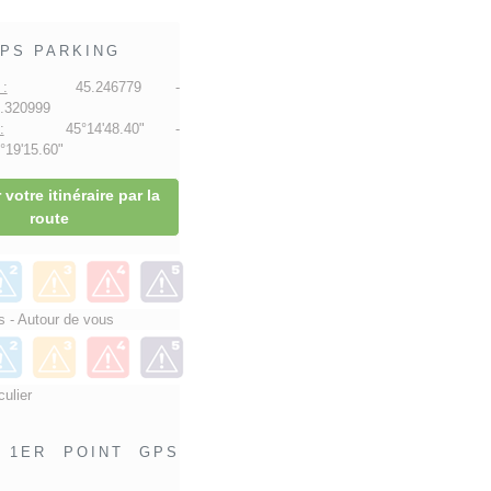
PS PARKING
:
45.246779 -
.320999
:
45°14'48.40" -
19'15.60"
 votre itinéraire par la
route
 - Autour de vous
culier
1ER POINT GPS