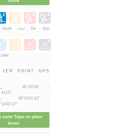
route
e facile
De - d'un
et/ou
culier
1ER POINT GPS
 :
45.26156 -
.41127
:
45°15'41.62" -
24'40.57"
r carte Topo en plein
écran