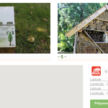
- 5 -
G
Latitude 
Longitude:
1
Latitude 
Longitude:
1°
Préparer