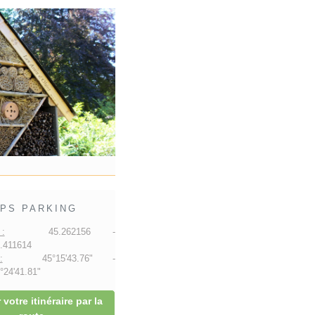
PS PARKING
:
45.262156 -
.411614
:
45°15'43.76" -
24'41.81"
 votre itinéraire par la