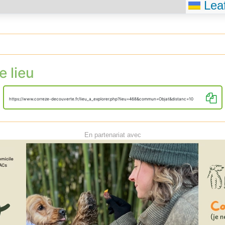
Leaf
e lieu
https://www.correze-decouverte.fr/lieu_a_explorer.php?lieu=468&commun=Objat&distanc=10
En partenariat avec