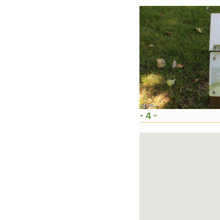
- 4 -