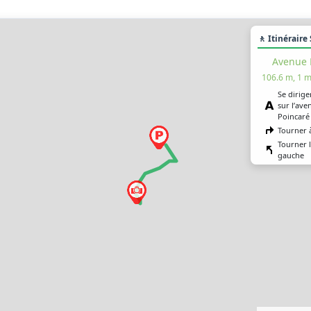
🚶 Itinéraire
Avenue 
106.6 m, 1 m
Se dirige
sur l’av
Poincaré 
Tourner 
Tourner 
gauche
Tourner 
Vous êtes
destinat