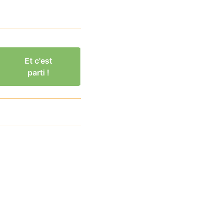
Et c'est
parti !