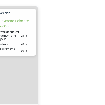
 Sentier
Raymond Poincaré
in 30 s
r vers le sud-est
enue Raymond
25 m
(D 901)
à droite
40 m
légèrement à
30 m
à gauche
15 m
 arrivé à votre
0 m
ion