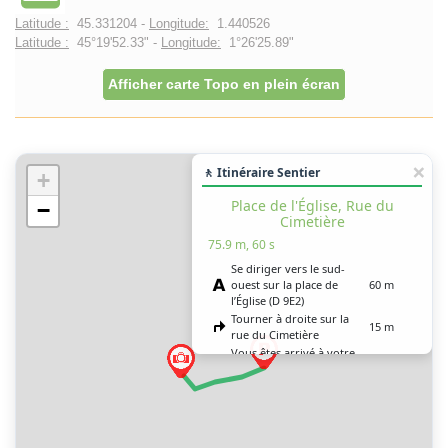
Latitude :
45.331204 -
Longitude:
1.440526
Latitude :
45°19'52.33" -
Longitude:
1°26'25.89"
Afficher carte Topo en plein écran
🚶 Itinéraire Sentier
+
Place de l'Église, Rue du
−
Cimetière
75.9 m, 60 s
Se diriger vers le sud-
ouest sur la place de
60 m
l’Église (D 9E2)
Tourner à droite sur la
15 m
rue du Cimetière
Vous êtes arrivé à votre
0 m
destination