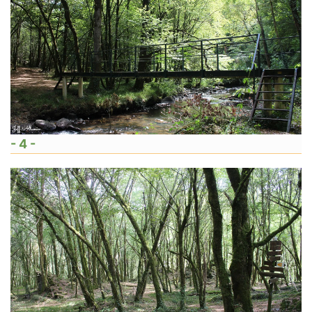
- 4 -