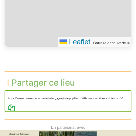
Leaflet
|
Corrèze découverte ©
Partager ce lieu
https://www.correze-decouverte.fr/lieu_a_explorer.php?lieu=461&commun=Allassac&distanc=10
En partenariat avec