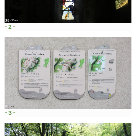
- 2 -
- 3 -