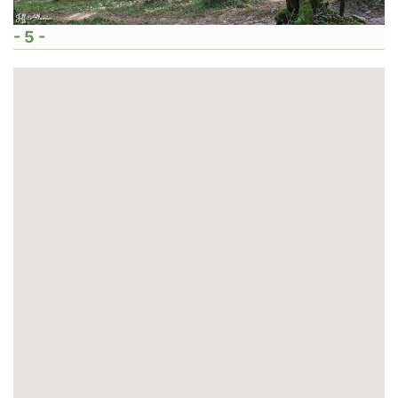
- 5 -