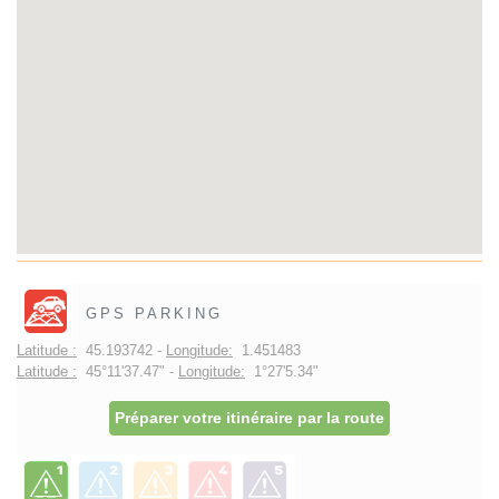
GPS PARKING
Latitude :
45.193742 -
Longitude:
1.451483
Latitude :
45°11'37.47" -
Longitude:
1°27'5.34"
Préparer votre itinéraire par la route