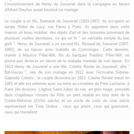
L'investissement de Henry de Jouvenel dans la campagne en faveur
d'Alfred Dreyfus aurait favorisé ce mariage.
Le couple a un fils, Bertrand de Jouvenel (1903-1987). Ils occupent un
temps l'hôtel de Luzy, rue Férou à Paris. Ils apportent dans cette
maison un beau mobilier, des objets d'art et des boiseries provenant de
plusieurs vieilles demeures, ce qui en fit " un véritable temple du bon
goût ". Henry de Jouvenel a un second fils, Renaud de Jouvenel (1907-
1982), de sa liaison avec Isabelle de Comminges. Cette dernière,
mariée à Maurice Pillet-Will, fils du banquier Frédéric Pillet-Will, ne
pourra pas divorcer en raison de la maladie mentale de son époux. En
1913 Henry de Jouvenel a une fille, Colette Renée de Jouvenel, dite "
Bel-Gazou ", née de son mariage en 1912 avec l'écrivaine Sidonie-
Gabrielle Colette ; le couple divorcera en 1923. Colette Renée meurt en
1981 et elle est enterrée avec sa mère au cimetière du Père Lachaise, à
Paris (4e division). L'église Saint-Julien du xiie, en grès rouge, possède
deux chapiteaux romans du XIIè, un petit retable en bois doré de la
Contre-Réforme (XVIIè siècle) et un socle de croix du xive siècle
représentant les Trois Ordres : ceux qui prient, ceux qui guerroient,
ceux qui travaillent.