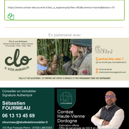
https://www.correze-decouverte.fr/lieu_a_explorer.php?lieu=453&commun=Varetz&distanc=10
En partenariat avec