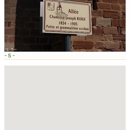
- 5 -