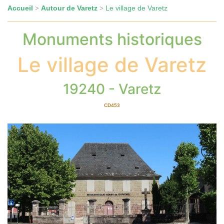
Accueil
Autour de Varetz
Le village de Varetz
>
>
Monuments historiques
Le village de Varetz
19240 - Varetz
CD453