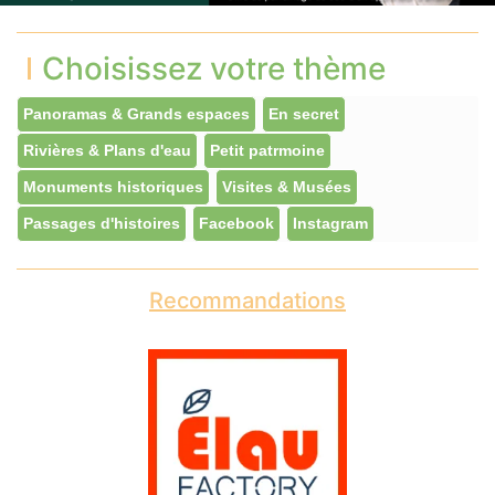
Choisissez votre thème
Panoramas & Grands espaces
En secret
Rivières & Plans d'eau
Petit patrmoine
Monuments historiques
Visites & Musées
Passages d'histoires
Facebook
Instagram
Recommandations