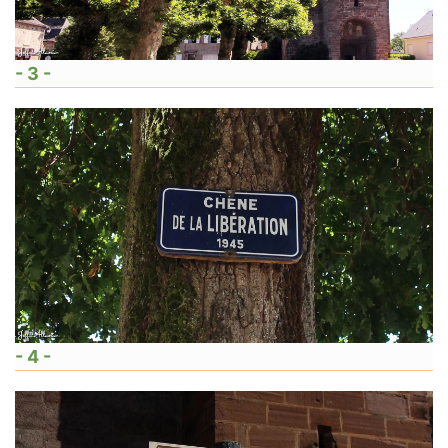
- 3 -
- 4 -