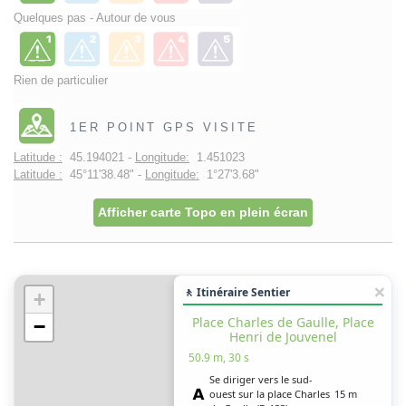
Quelques pas - Autour de vous
Rien de particulier
1ER POINT GPS VISITE
Latitude :
45.194021 -
Longitude:
1.451023
Latitude :
45°11'38.48" -
Longitude:
1°27'3.68"
Afficher carte Topo en plein écran
🚶 Itinéraire Sentier
+
Place Charles de Gaulle, Place
−
Henri de Jouvenel
50.9 m, 30 s
Se diriger vers le sud-
ouest sur la place Charles
15 m