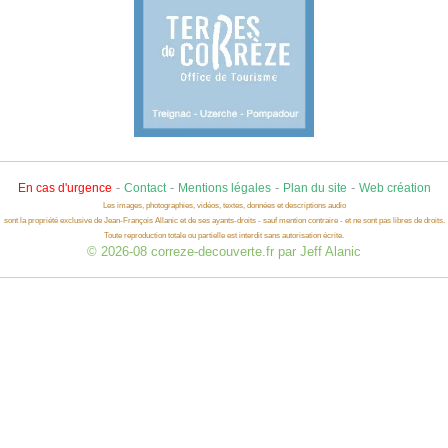
-
-
-
-
En cas d'urgence
Contact
Mentions légales
Plan du site
Web création
Les images, photographies, vidéos, textes, données et descriptions audio
sont la propriété exclusive de Jean-François Allanic et de ses ayants-droits - sauf mention contraire - et ne sont pas libres de droits.
Toute reproduction totale ou partielle est interdit sans autorisation écrite.
© 2026-08 correze-decouverte.fr par Jeff Alanic