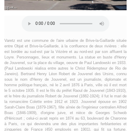
Varetz est une commune de l'aire urbaine de Brive-la-Gaillarde située
entre Objat et Brive-la-Gaillarde, à la confluence de deux rivières : elle
est bordée au sud-est par la Vézère et au nord-est par son affluent la
Loyre. Personnages, lieux et monuments. La statue en buste d'Henry
de Jouvenel, sur la place du village, oeuvre de Paul Landowski en 1933.
(Paul Landowski réalisa entre autres le Christ Rédempteur de Rio de
Janeiro). Bertrand Henry Léon Robert de Jouvenel des Ursins, connu
sous le nom d'Henry de Jouvenel, est un journaliste, diplomate et
homme politique français, né le 2 avril 1876 à Paris, ville où il est mort
le 5 octobre 1935. Il est le fils du préfet Raoul de Jouvenel (1843-1910),
et le frère du journaliste Robert de Jouvenel (1882-1924); il fut le mari de
la romancière Colette entre 1912 et 1923. Jouvenel épouse en 1902
Sarah-Claire Boas (1879-1967), fille aînée de l'ingénieur centralien Alfred
Boas (1846-1909), d'origine juive, et nièce de Georges Schwob
d'Héricourt ; celui-ci avait repris en 1874 au 63, boulevard de Charonne
à Paris, ce qui deviendra une des plus importantes ferblanteries et
zingueries de France (450 employés en 1901), qui fit sa fortune.