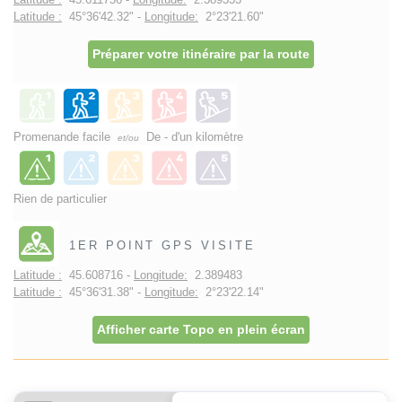
Latitude :
45°36'42.32" -
Longitude:
2°23'21.60"
Préparer votre itinéraire par la route
Promenande facile
De - d'un kilomètre
et/ou
Rien de particulier
1ER POINT GPS VISITE
Latitude :
45.608716 -
Longitude:
2.389483
Latitude :
45°36'31.38" -
Longitude:
2°23'22.14"
Afficher carte Topo en plein écran