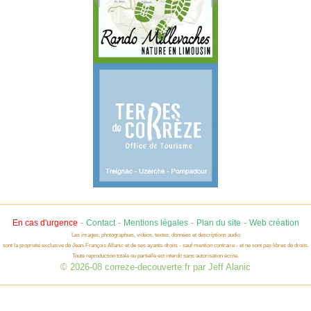
-
-
-
-
En cas d'urgence
Contact
Mentions légales
Plan du site
Web création
Les images, photographies, vidéos, textes, données et descriptions audio
sont la propriété exclusive de Jean-François Allanic et de ses ayants-droits - sauf mention contraire - et ne sont pas libres de droits.
Toute reproduction totale ou partielle est interdit sans autorisation écrite.
© 2026-08 correze-decouverte.fr par Jeff Alanic