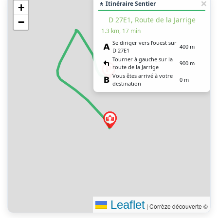
🚶 Itinéraire Sentier
+
D 27E1, Route de la Jarrige
−
1.3 km, 17 min
Se diriger vers l’ouest sur
400 m
D 27E1
Tourner à gauche sur la
900 m
route de la Jarrige
Vous êtes arrivé à votre
0 m
destination
Leaflet
|
Corrèze découverte ©