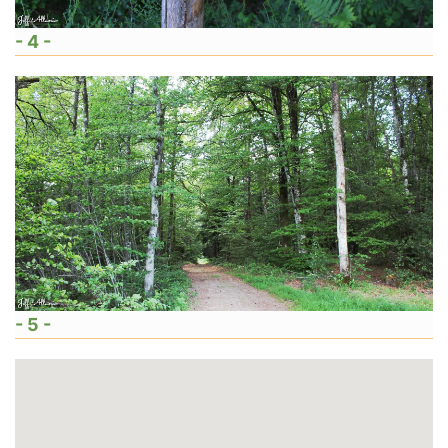
- 4 -
- 5 -