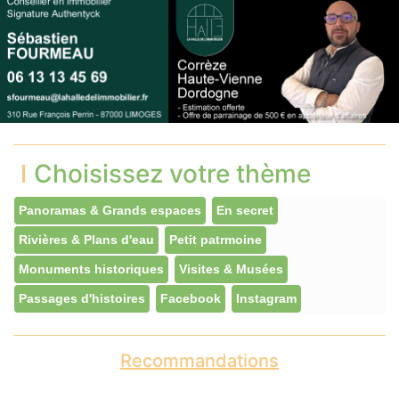
Choisissez votre thème
Panoramas & Grands espaces
En secret
Rivières & Plans d'eau
Petit patrmoine
Monuments historiques
Visites & Musées
Passages d'histoires
Facebook
Instagram
Recommandations