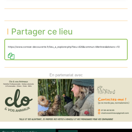
Partager ce lieu
https://www.correze-decouverte.fr/lieu_a_explorer.php?lieu=426&commun=Merlines&distanc=10
En partenariat avec