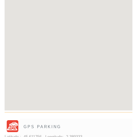
GPS PARKING
Latitude :
45.611756 -
Longitude:
2.389333