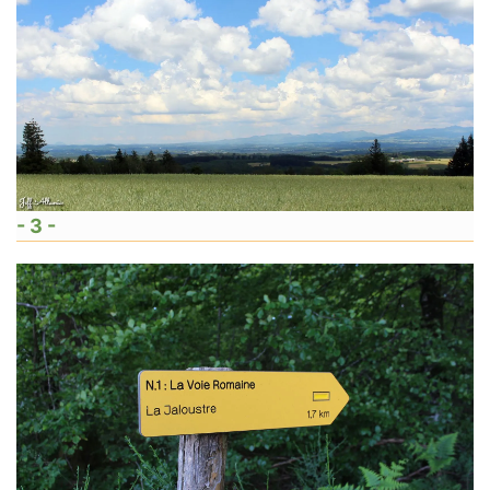
- 3 -