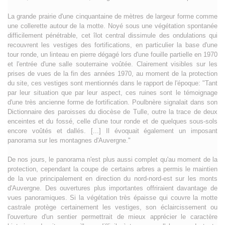
La grande prairie d'une cinquantaine de mètres de largeur forme comme
une collerette autour de la motte. Noyé sous une végétation spontanée
difficilement pénétrable, cet îlot central dissimule des ondulations qui
recouvrent les vestiges des fortifications, en particulier la base d'une
tour ronde, un linteau en pierre dégagé lors d'une fouille partielle en 1970
et l'entrée d'une salle souterraine voûtée. Clairement visibles sur les
prises de vues de la fin des années 1970, au moment de la protection
du site, ces vestiges sont mentionnés dans le rapport de l'époque: "Tant
par leur situation que par leur aspect, ces ruines sont le témoignage
d'une très ancienne forme de fortification. Poulbnère signalait dans son
Dictionnaire des paroisses du diocèse de Tulle, outre la trace de deux
enceintes et du fossé, celle d'une tour ronde et de quelques sous-sols
encore voûtés et dallés. [...] Il évoquait également un imposant
panorama sur les montagnes d'Auvergne."
De nos jours, le panorama n'est plus aussi complet qu'au moment de la
protection, cependant la coupe de certains arbres a permis le maintien
de la vue principalement en direction du nord-nord-est sur les monts
d'Auvergne. Des ouvertures plus importantes offriraient davantage de
vues panoramiques. Si la végétation très épaisse qui couvre la motte
castrale protège certainement les vestiges, son éclaircissement ou
l'ouverture d'un sentier permettrait de mieux apprécier le caractère