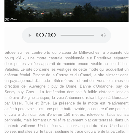
Située sur les contreforts du plateau de Millevaches, à proximité du
bourg d'Aix, une motte castrale positionnée sur l'interfluve séparant
deux petites vallées apparaît de manière encore visible au lieu-dit Les
Valades. Le site concerne les vestiges de cette motte qui accueillait un
château féodal. Proche de la Creuse et du Cantal, le site s'inscrit dans
un paysage rural d'altitude - 855 mètres - offrant des vues lointaines en
direction de l'Auvergne : puy de Dôme, Banne d'Ordanche, puy de
Sancy puy Gros... La fortification dominait à faible distance l'ancien
itinéraire d'origine antique, la voie Antonienne reliant Lyon à Bordeaux
par Ussel, Tulle et Brive. La présence de la motte est relativement
aisée à percevoir: c'est une petite butte ovoïde, au centre d'une parcelle
circulaire d'un diamètre d'environ 150 mètres, relevée en talus sur sa
périphérie, mais formant un relief relativement plat car terrassé, dans un
contexte vallonné. Un fossé devait courir au pied du talus. Une bande
boisée, installée sur le talus, souligne le tracé circulaire de la parcelle.