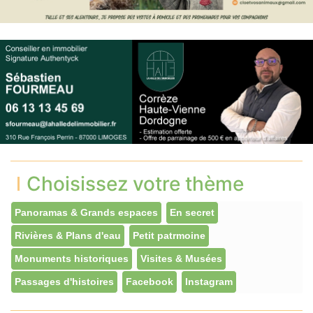
Choisissez votre thème
Panoramas & Grands espaces
En secret
Rivières & Plans d'eau
Petit patrmoine
Monuments historiques
Visites & Musées
Passages d'histoires
Facebook
Instagram