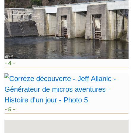
- 4 -
- 5 -