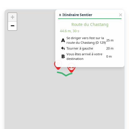
🚶 Itinéraire Sentier
+
Route du Chastang
−
44.6 m, 30 s
Se diriger vers l’est sur la
25 m
route du Chastang (D 129)
Tourner à gauche
20 m
Vous êtes arrivé à votre
0 m
destination