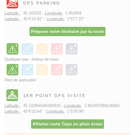
GPS PARKING
Latitude :
45.103032 -
Longitude:
1.952004
Latitude :
45°6'10.91" -
Longitude:
1°57'7.22"
Préparer votre itinéraire par la route
Quelques pas - Autour de vous
Rien de particulier
1ER POINT GPS VISITE
Latitude :
45.102956046382616 -
Longitude:
1.952497959136963
Latitude :
45°6'10.64" -
Longitude:
1°57'8.99"
Afficher carte Topo en plein écran