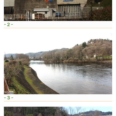
- 2 -
- 3 -