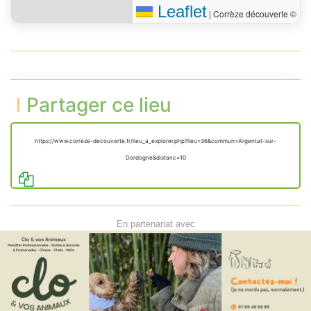
Leaflet
|
Corrèze découverte ©
Partager ce lieu
https://www.correze-decouverte.fr/lieu_a_explorer.php?lieu=36&commun=Argentat-sur-
Dordogne&distanc=10
En partenariat avec