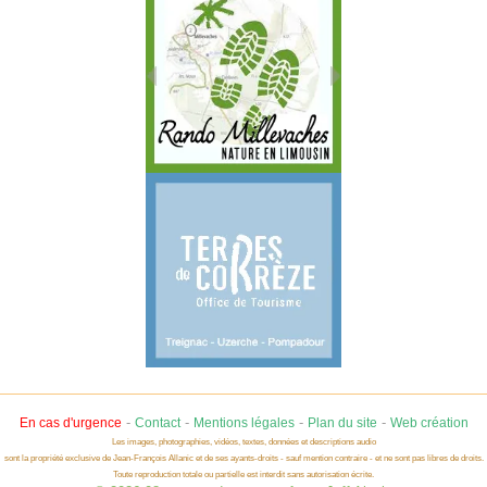
-
-
-
-
En cas d'urgence
Contact
Mentions légales
Plan du site
Web création
Les images, photographies, vidéos, textes, données et descriptions audio
sont la propriété exclusive de Jean-François Allanic et de ses ayants-droits - sauf mention contraire - et ne sont pas libres de droits.
Toute reproduction totale ou partielle est interdit sans autorisation écrite.