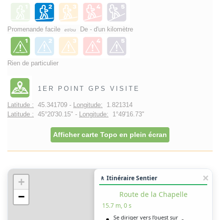
Promenande facile
De - d'un kilomètre
et/ou
Rien de particulier
1ER POINT GPS VISITE
Latitude :
45.341709 -
Longitude:
1.821314
Latitude :
45°20'30.15" -
Longitude:
1°49'16.73"
Afficher carte Topo en plein écran
🚶 Itinéraire Sentier
+
Route de la Chapelle
−
15.7 m, 0 s
Se diriger vers l’ouest sur