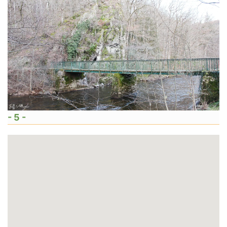
- 5 -