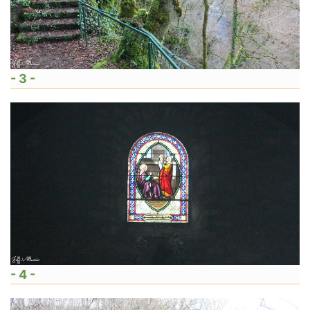
- 3 -
- 4 -