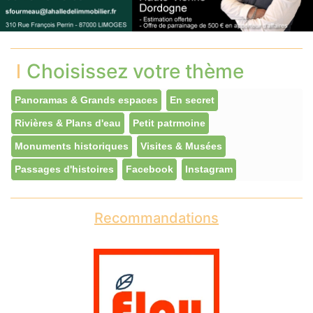
Choisissez votre thème
Panoramas & Grands espaces
En secret
Rivières & Plans d'eau
Petit patrmoine
Monuments historiques
Visites & Musées
Passages d'histoires
Facebook
Instagram
Recommandations