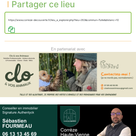
Partager ce lieu
https://www.correze-decouverte.fr/lieu_a_explorer.php?lieu=353&commun=Tulle&distanc=10
En partenariat avec