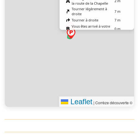
2 m
la route de la Chapelle
Tourner légèrement à
7 m
droite
Tourner à droite
7 m
Vous êtes arrivé à votre
0 m
destination, droit devant
Leaflet
|
Corrèze découverte ©