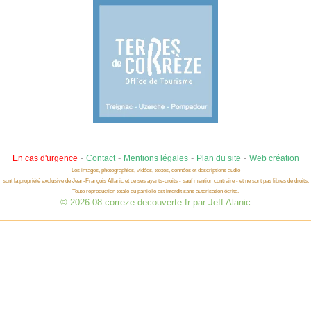
-
-
-
-
En cas d'urgence
Contact
Mentions légales
Plan du site
Web création
Les images, photographies, vidéos, textes, données et descriptions audio
sont la propriété exclusive de Jean-François Allanic et de ses ayants-droits - sauf mention contraire - et ne sont pas libres de droits.
Toute reproduction totale ou partielle est interdit sans autorisation écrite.
© 2026-08 correze-decouverte.fr par Jeff Alanic