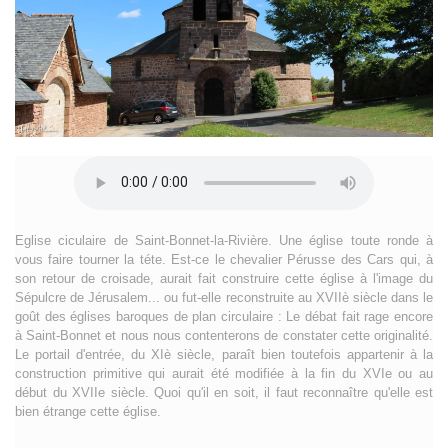
Eglise ciculaire de Saint-Bonnet-la-Rivière. Une église toute ronde à
vous faire tourner la téte. Est-ce le chevalier Pérusse des Cars qui, à
son retour de croisade, aurait fait construire cette église à l'image du
Sépulcre de Jérusalem... ou fut-elle reconstruite au XVIIè siècle dans le
goût des églises baroques de plan circulaire : Le débat fait rage encore
à Saint-Bonnet et nous nous contenterons de constater cette originalité.
Le portail d'entrée, du XIè siècle, paraît bien toutefois appartenir à la
construction primitive qui aurait été modifiée à la fin du XVIe ou au
début du XVIIe siècle. Quoi qu'il en soit, il faut reconnaître qu'elle est
bien étrange cette église.