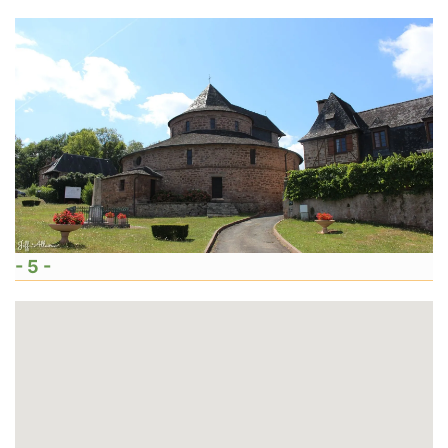
- 5 -