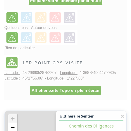
Préparer votre itinéraire par la route
Quelques pas - Autour de vous
Rien de particulier
1ER POINT GPS VISITE
Latitude :
45.29890528752207 -
Longitude:
1.3687849044799805
Latitude :
45°17'56.06" -
Longitude:
1°22'7.63"
Afficher carte Topo en plein écran
🚶 Itinéraire Sentier
+
Chemin des Diligences
−