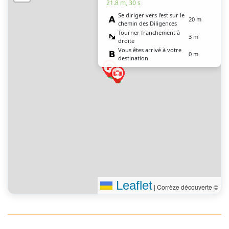
21.8 m, 30 s
Se diriger vers l’est sur le
20 m
chemin des Diligences
Tourner franchement à
3 m
droite
Vous êtes arrivé à votre
0 m
destination
Leaflet
|
Corrèze découverte ©