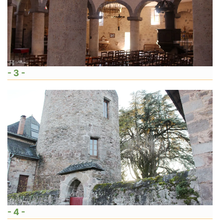
- 3 -
- 4 -