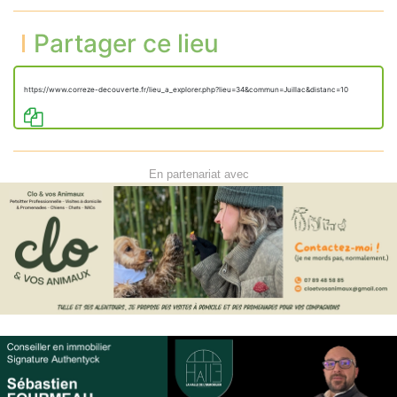
Partager ce lieu
https://www.correze-decouverte.fr/lieu_a_explorer.php?lieu=34&commun=Juillac&distanc=10
En partenariat avec