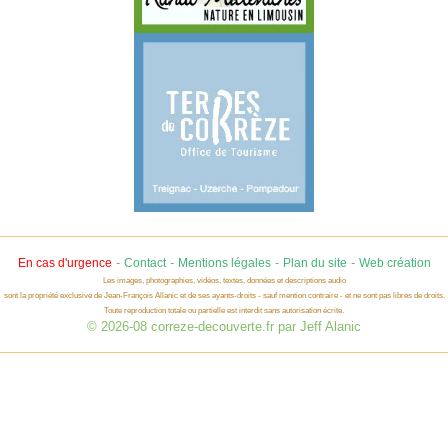
-
-
-
-
En cas d'urgence
Contact
Mentions légales
Plan du site
Web création
Les images, photographies, vidéos, textes, données et descriptions audio
sont la propriété exclusive de Jean-François Allanic et de ses ayants-droits - sauf mention contraire - et ne sont pas libres de droits.
Toute reproduction totale ou partielle est interdit sans autorisation écrite.
© 2026-08 correze-decouverte.fr par Jeff Alanic