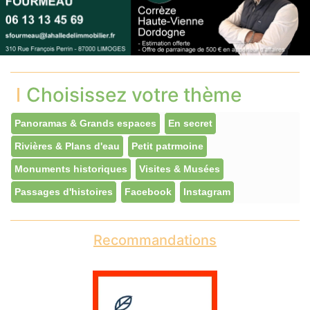
Choisissez votre thème
Panoramas & Grands espaces
En secret
Rivières & Plans d'eau
Petit patrmoine
Monuments historiques
Visites & Musées
Passages d'histoires
Facebook
Instagram
Recommandations