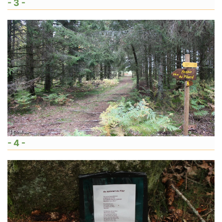
- 3 -
- 4 -