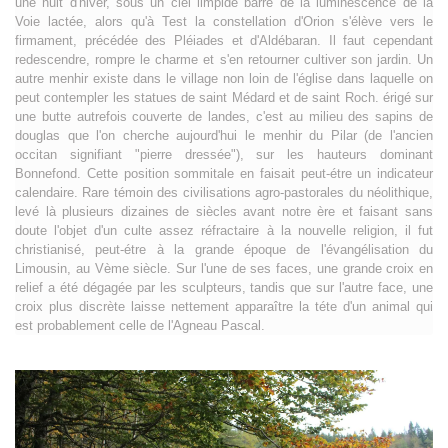
une nuit d'hiver, sous un ciel limpide barré de la luminescence de la
Voie lactée, alors qu'à Test la constellation d'Orion s'élève vers le
firmament, précédée des Pléiades et d'Aldébaran. Il faut cependant
redescendre, rompre le charme et s'en retourner cultiver son jardin. Un
autre menhir existe dans le village non loin de l'église dans laquelle on
peut contempler les statues de saint Médard et de saint Roch. érigé sur
une butte autrefois couverte de landes, c'est au milieu des sapins de
douglas que l'on cherche aujourd'hui le menhir du Pilar (de l'ancien
occitan signifiant "pierre dressée"), sur les hauteurs dominant
Bonnefond. Cette position sommitale en faisait peut-étre un indicateur
calendaire. Rare témoin des civilisations agro-pastorales du néolithique,
levé là plusieurs dizaines de siècles avant notre ère et faisant sans
doute l'objet d'un culte assez réfractaire à la nouvelle religion, il fut
christianisé, peut-étre à la grande époque de l'évangélisation du
Limousin, au Vème siècle. Sur l'une de ses faces, une grande croix en
relief a été dégagée par les sculpteurs, tandis que sur l'autre face, une
croix plus discrète laisse nettement apparaître la téte d'un animal qui
est probablement celle de l'Agneau Pascal.