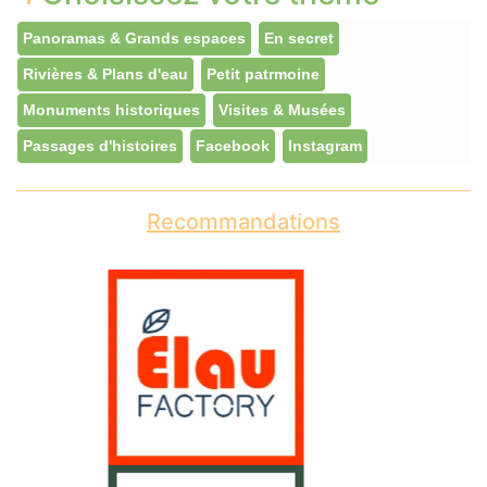
Panoramas & Grands espaces
En secret
Rivières & Plans d'eau
Petit patrmoine
Monuments historiques
Visites & Musées
Passages d'histoires
Facebook
Instagram
Recommandations