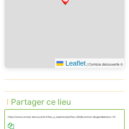
Leaflet
|
Corrèze découverte ©
Partager ce lieu
https://www.correze-decouverte.fr/lieu_a_explorer.php?lieu=282&commun=Bugeat&distanc=10