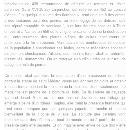
théodosien de 438 recommande de détruire les temples et idoles
païennes (livre XVI-10-25) L'injonction est réitérée en 452 au concile
d'Arles : " si quelqu'un allume des flambeaux, rend un culte à des arbres
à des fontaines ou à des pierres, ou bien néglige de les détruire, qu'il
soit réputé coupable de sacrilège ", puis lors d'autres conciles à Tours
en 567 et à Nantes en 658 où le vingtième canon ordonne la destruction
ou l'enfouissement des pierres sièges de cultes concurrents et
antérieurs à la foi chrétienne. Mais devant les nombreuses réticences
de la population à abandonner ses idoles, certains mégalithes sont tout
simplement christianisés. Ailleurs, des menhirs furent abattus, enterrés,
dissimulés, démembrés. On en retrouve aujourd'hui près de leur trou de
calage comblé de pierres.
Ce menhir était autrefois la destination d'une procession de fidèles
portant la statue de saint Médard venus requérir ses pouvoirs et obtenir
le beau temps pendant la moisson ou la pluie lors d'une sécheresse. Le
mégalithe est proche de la bordure du bois. De là s'ouvre un paysage
vaste et désert. Seule au loin, une mais se devine par son faîtage qui
émerge à peine d'un rideau ( sapins, elle trahit la présence humaine qui
n'est sinon marquée que par quelques piquets, le menhir et le son
bienveillant de la cloche du village. La solitude que certains vont
chercher dans des déserts au bout du monde est ici à portée de main,
présente sans étre pesante. Et on imagine avec envie ce que doit y étre