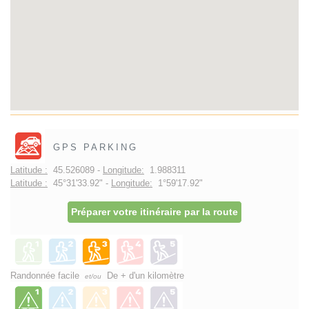
GPS PARKING
Latitude :
45.526089 -
Longitude:
1.988311
Latitude :
45°31'33.92" -
Longitude:
1°59'17.92"
Préparer votre itinéraire par la route
Randonnée facile
De + d'un kilomètre
et/ou