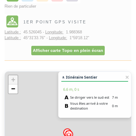
Rien de particulier
1ER POINT GPS VISITE
Latitude :
45.526045 -
Longitude:
1.988368
Latitude :
45°31'33.76" -
Longitude:
1°59'18.12"
Afficher carte Topo en plein écran
🚶 Itinéraire Sentier
+
−
6.6 m, 0 s
Se diriger vers le sud-est
7 m
Vous êtes arrivé à votre
0 m
destination