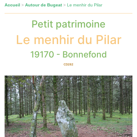
Accueil
Autour de Bugeat
Le menhir du Pilar
>
>
Petit patrimoine
Le menhir du Pilar
19170 - Bonnefond
CD282