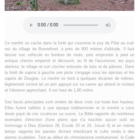
Ce menhir se cache dans la forét qui couronne le puy de Pilar au sud-
est du village de Bonnefond, à près de 900 mètres d'altitude. Il faut
laisser son véhicule en bordure de route, puis emprunter à pied un
antique chemin empierré et découvrir, au fil de l'ascension, les puys
alentour, le village et son clocher entourés de bois et de pâtures. Dans
la forét de sapins à gauche une piste s'engage sous les épicéas et les
sapins de Douglas. Le menhir se tient à quelques dizaines de mètres,
légèrement incliné tel un ami appuyé sur sa canne qui attend le visiteur
et l'observe approchant. Il est haut de 1,90 mètre.
Ses faces principales sont ornées de deux croix sur toute leur hauteur.
Elles furent taillées à une époque indéterminée et le menhir a sans
doute payé de ces cicatrices sa survie. La Bible rapporte de nombreux
exemples d'érection d'une pierre que n'a touchés aucun outil en
hommage à Dieu (Genèse 28, Exode 20 et 24, Josué 4) et en méme
temps rapporte les paroles divines interdisant le culte rendu à des
pierres sculptées. Tout au début du christianisme institutionnel, le Code