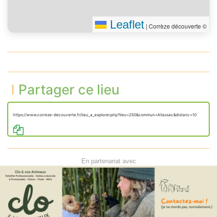
Leaflet
|
Corrèze découverte ©
Partager ce lieu
https://www.correze-decouverte.fr/lieu_a_explorer.php?lieu=250&commun=Allassac&distanc=10
En partenariat avec