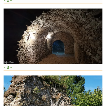
- 2 -
- 3 -