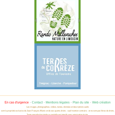
-
-
-
-
En cas d'urgence
Contact
Mentions légales
Plan du site
Web création
Les images, photographies, vidéos, textes, données et descriptions audio
sont la propriété exclusive de Jean-François Allanic et de ses ayants-droits - sauf mention contraire - et ne sont pas libres de droits.
Toute reproduction totale ou partielle est interdit sans autorisation écrite.