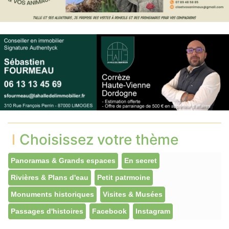
Choisissez votre thème
Panoramas & Grands espaces
En secret
Rivières & Plans d'eau
Petit patrmoine
Monuments historiques
Visites & Musées
Passages d'histoires
Facebook
Instagram