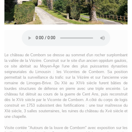
Le château de Comborn se dresse au sommet d'un rocher surplombant
la vallée de la Vézère. Construit sur le site d'un ancien oppidum gaulois,
ce site abritait au Moyen-Âge l'une des plus puissantes dynasties
seigneuriales du Limousin : les Vicomtes de Comborn. Sa position
permettait la surveillance du trafic sur la Vézère et sur l'ancienne voie
romaine de Limoges-Brive. Du XIè au XIVè siècle furent bâties de
lourdes structures de défense en pierre avec une triple enceinte. Le
château fut détruit au cours de la guerre de Cent Ans, puis reconstruit
dès le XVè siècle par le Vicomte de Comborn. A côté du corps de logis
construit en 1753 subsistent des fortifications : une tour maîtresse du
XIè siècle, 3 salles souterraines, les ruines du château du Xvè siècle et
une chapelle.
Visite contée "Autours de la louve de Comborn" avec exposition sur les