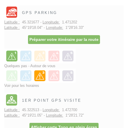
GPS PARKING
Latitude :
45.321677 -
Longitude:
1.471202
Latitude :
45°19'18.04" -
Longitude:
1°28'16.33"
Préparer votre itinéraire par la route
Quelques pas - Autour de vous
Voir pour les horaires
1ER POINT GPS VISITE
Latitude :
45.322513 -
Longitude:
1.472700
Latitude :
45°19'21.05" -
Longitude:
1°28'21.72"
Afficher carte Topo en plein écran