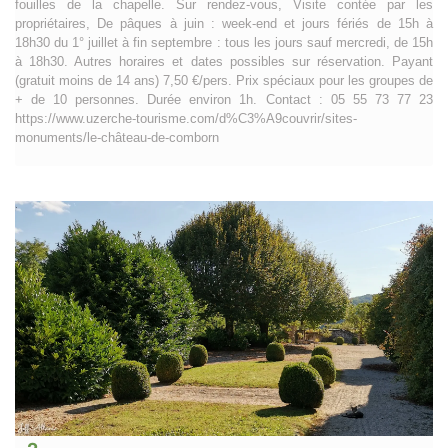
fouilles de la chapelle. Sur rendez-vous, Visite contée par les
propriétaires, De pâques à juin : week-end et jours fériés de 15h à
18h30 du 1° juillet à fin septembre : tous les jours sauf mercredi, de 15h
à 18h30. Autres horaires et dates possibles sur réservation. Payant
(gratuit moins de 14 ans) 7,50 €/pers. Prix spéciaux pour les groupes de
+ de 10 personnes. Durée environ 1h. Contact : 05 55 73 77 23
https://www.uzerche-tourisme.com/d%C3%A9couvrir/sites-
monuments/le-château-de-comborn