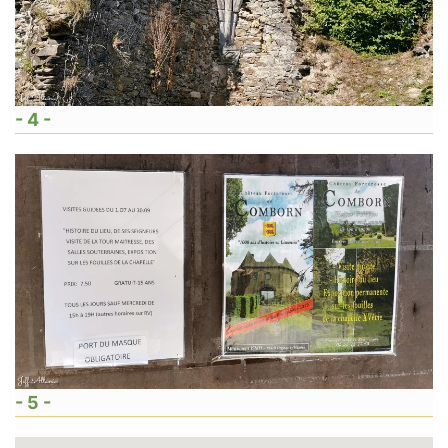
- 4 -
- 5 -