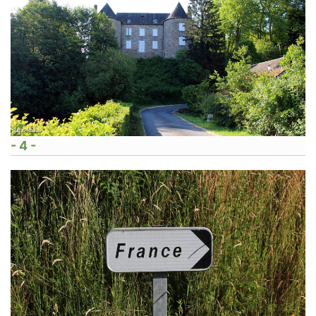
- 4 -