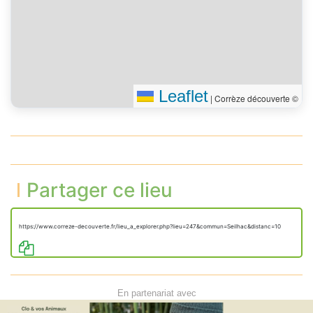
Leaflet
|
Corrèze découverte ©
Partager ce lieu
https://www.correze-decouverte.fr/lieu_a_explorer.php?lieu=247&commun=Seilhac&distanc=10
En partenariat avec