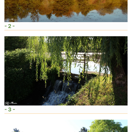
- 2 -
- 3 -