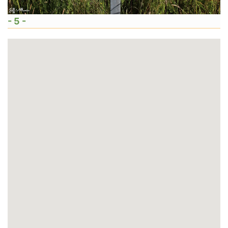
- 5 -