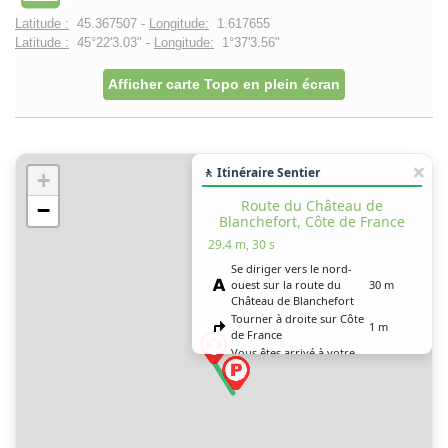
Latitude :
45.367507 -
Longitude:
1.617655
Latitude :
45°22'3.03" -
Longitude:
1°37'3.56"
Afficher carte Topo en plein écran
🚶 Itinéraire Sentier
+
Route du Château de
−
Blanchefort, Côte de France
29.4 m, 30 s
Se diriger vers le nord-
ouest sur la route du
30 m
Château de Blanchefort
Tourner à droite sur Côte
1 m
de France
Vous êtes arrivé à votre
0 m
destination