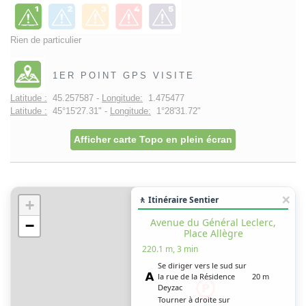
Rien de particulier
1ER POINT GPS VISITE
Latitude :
45.257587 -
Longitude:
1.475477
Latitude :
45°15'27.31" -
Longitude:
1°28'31.72"
Afficher carte Topo en plein écran
🚶 Itinéraire Sentier
+
Avenue du Général Leclerc,
−
Place Allègre
220.1 m, 3 min
Se diriger vers le sud sur
la rue de la Résidence
20 m
Deyzac
Tourner à droite sur