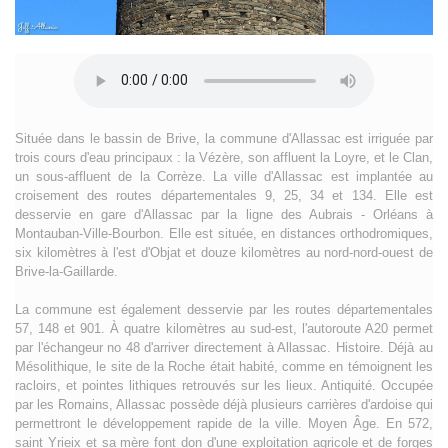
Située dans le bassin de Brive, la commune d'Allassac est irriguée par
trois cours d'eau principaux : la Vézère, son affluent la Loyre, et le Clan,
un sous-affluent de la Corrèze. La ville d'Allassac est implantée au
croisement des routes départementales 9, 25, 34 et 134. Elle est
desservie en gare d'Allassac par la ligne des Aubrais - Orléans à
Montauban-Ville-Bourbon. Elle est située, en distances orthodromiques,
six kilomètres à l'est d'Objat et douze kilomètres au nord-nord-ouest de
Brive-la-Gaillarde.
La commune est également desservie par les routes départementales
57, 148 et 901. À quatre kilomètres au sud-est, l'autoroute A20 permet
par l'échangeur no 48 d'arriver directement à Allassac. Histoire. Déjà au
Mésolithique, le site de la Roche était habité, comme en témoignent les
racloirs, et pointes lithiques retrouvés sur les lieux. Antiquité. Occupée
par les Romains, Allassac possède déjà plusieurs carrières d'ardoise qui
permettront le développement rapide de la ville. Moyen Âge. En 572,
saint Yrieix et sa mère font don d'une exploitation agricole et de forges