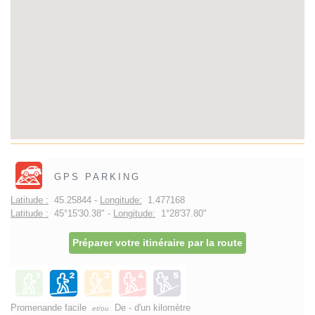
GPS PARKING
Latitude :
45.25844 -
Longitude:
1.477168
Latitude :
45°15'30.38" -
Longitude:
1°28'37.80"
Préparer votre itinéraire par la route
Promenande facile
De - d'un kilomètre
et/ou