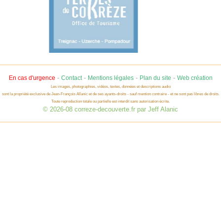
-
-
-
-
En cas d'urgence
Contact
Mentions légales
Plan du site
Web création
Les images, photographies, vidéos, textes, données et descriptions audio
sont la propriété exclusive de Jean-François Allanic et de ses ayants-droits - sauf mention contraire - et ne sont pas libres de droits.
Toute reproduction totale ou partielle est interdit sans autorisation écrite.
© 2026-08 correze-decouverte.fr par Jeff Alanic