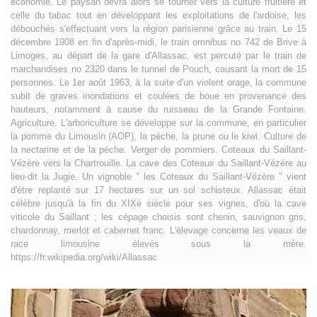
économie. Le paysan devra alors se tourner vers la culture fruitière et
celle du tabac tout en développant les exploitations de l'ardoise, les
débouchés s'effectuant vers la région parisienne grâce au train. Le 15
décembre 1908 en fin d'après-midi, le train omnibus no 742 de Brive à
Limoges, au départ de la gare d'Allassac, est percuté par le train de
marchandises no 2320 dans le tunnel de Pouch, causant la mort de 15
personnes. Le 1er août 1963, à la suite d'un violent orage, la commune
subit de graves inondations et coulées de boue en provenance des
hauteurs, notamment à cause du ruisseau de la Grande Fontaine.
Agriculture. L'arboriculture se développe sur la commune, en particulier
la pomme du Limousin (AOP), la péche, la prune ou le kiwi. Culture de
la nectarine et de la péche. Verger de pommiers. Coteaux du Saillant-
Vézère vers la Chartrouille. La cave des Coteaux du Saillant-Vézère au
lieu-dit la Jugie. Un vignoble " les Coteaux du Saillant-Vézère " vient
d'étre replanté sur 17 hectares sur un sol schisteux. Allassac était
célèbre jusqu'à la fin du XIXè siècle pour ses vignes, d'où la cave
viticole du Saillant ; les cépage choisis sont chenin, sauvignon gris,
chardonnay, merlot et cabernet franc. L'élevage concerne les veaux de
race limousine élevés sous la mère.
https://fr.wikipedia.org/wiki/Allassac