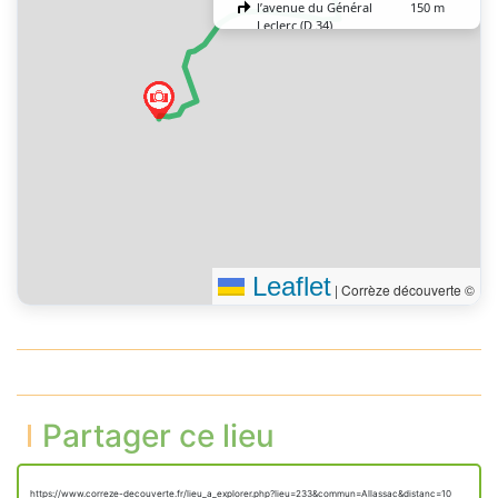
l’avenue du Général
150 m
Leclerc (D 34)
Tourner à gauche sur la
40 m
place Allègre
Tourner à droite pour
35 m
rester sur la place Allègre
Tourner à gauche pour
rester sur la place Allègre
3 m
(D 9)
Vous êtes arrivé à votre
0 m
destination
Leaflet
|
Corrèze découverte ©
Partager ce lieu
https://www.correze-decouverte.fr/lieu_a_explorer.php?lieu=233&commun=Allassac&distanc=10