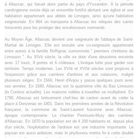
à Allassac, qui faisait alors partie du pays d'Yssandon. À la période
carolingienne existe déjà un ensemble fortifié abritant une église et une
habitation appartenant aux abbés de Limoges, ainsi qu'une habitation
seigneuriale. En 864 on transporta à Allassac les reliques des saints
Innocents pour les protéger des envahisseurs normands.
Au Moyen Âge, Allassac devient une seigneurie de l'abbaye de Saint-
Martial de Limoges. Elle est ensuite une co-seigneurie appartenant
entre autres à la famille Roffignac surnommée " premiers chrétiens du
Limousin ". Au XIVè siècle, la ville se dote d'une deuxième enceinte
avec 17 tours, 8 portes et 6 châteaux. L'évéque lutte pour garder son
territoire. Temps modernes. Les XVIè et XVIIè siècles sont propices à
l'expansion grâce aux carrières d'ardoise et aux salaisons, malgré
plusieurs sièges. En 1569, Henri d'Anjou y passe quelques jours avec
ses armées. En 1580, Allassac est la quatrième ville du Bas Limousin
(la Corrèze actuelle). Les maisons nobles à tourelles se multiplient. En
1790, Allassac est brièvement chef-lieu de canton avant de céder la
place à Donzenac en 1801. Dans les premières années de la Révolution
française, la commune de Saint-Laurent fusionne avec Allassac.
époque contemporaine. Le chantier Pestourie-Mury des carrières
d'Allassac. En 1870 la population est de 4 200 habitants et, depuis plus
d'un siècle, l'exploitation de l'ardoise est une industrie importante. Le
paysan est aussi ardoisier, mais le phylloxera mettra fin à cette double