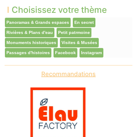
Choisissez votre thème
Panoramas & Grands espaces
En secret
Rivières & Plans d'eau
Petit patrmoine
Monuments historiques
Visites & Musées
Passages d'histoires
Facebook
Instagram
Recommandations