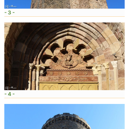
- 3 -
- 4 -