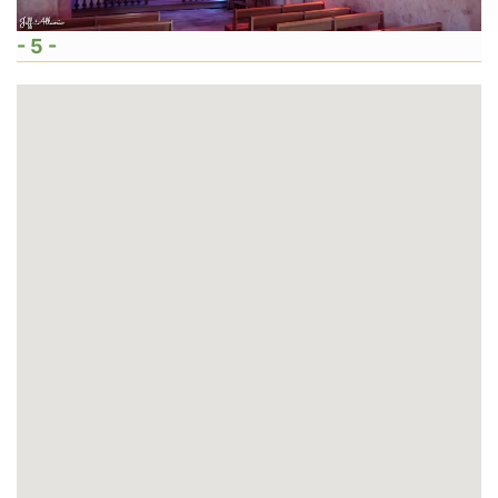
- 5 -