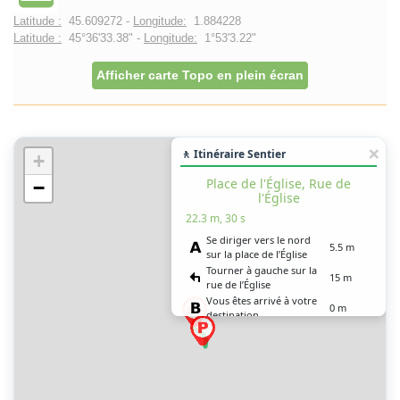
Latitude :
45.609272 -
Longitude:
1.884228
Latitude :
45°36'33.38" -
Longitude:
1°53'3.22"
Afficher carte Topo en plein écran
🚶 Itinéraire Sentier
+
Place de l'Église, Rue de
−
l'Église
22.3 m, 30 s
Se diriger vers le nord
5.5 m
sur la place de l’Église
Tourner à gauche sur la
15 m
rue de l’Église
Vous êtes arrivé à votre
0 m
destination