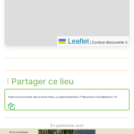
Leaflet
|
Corrèze découverte ©
Partager ce lieu
https://www.correze-decouverte.fr/lieu_a_explorer.php?lieu=175&commun=Viam&distanc=10
En partenariat avec