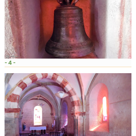
- 4 -