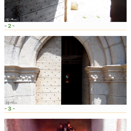
- 2 -
- 3 -