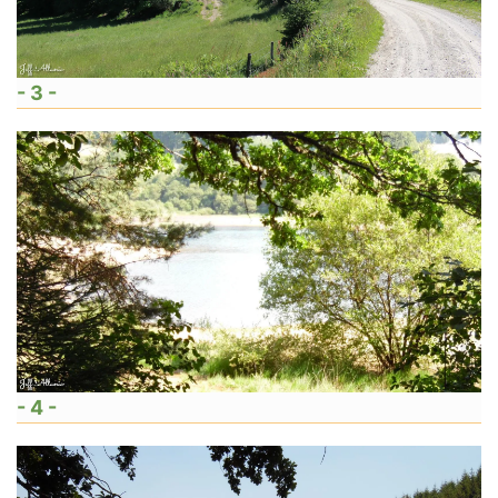
- 3 -
- 4 -