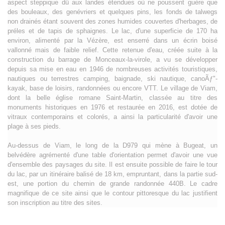
aspect steppique dû aux landes étendues où ne poussent guère que
des bouleaux, des genévriers et quelques pins, les fonds de talwegs
non drainés étant souvent des zones humides couvertes d'herbages, de
préles et de tapis de sphaignes. Le lac, d'une superficie de 170 ha
environ, alimenté par la Vézère, est enserré dans un écrin boisé
vallonné mais de faible relief. Cette retenue d'eau, créée suite à la
construction du barrage de Monceaux-la-virole, a vu se développer
depuis sa mise en eau en 1946 de nombreuses activités touristiques,
nautiques ou terrestres camping, baignade, ski nautique, canoÃƒ"-
kayak, base de loisirs, randonnées ou encore VTT. Le village de Viam,
dont la belle église romane Saint-Martin, classée au titre des
monuments historiques en 1976 et restaurée en 2016, est dotée de
vitraux contemporains et colorés, a ainsi la particularité d'avoir une
plage à ses pieds.
Au-dessus de Viam, le long de la D979 qui mène à Bugeat, un
belvédère agrémenté d'une table d'orientation permet d'avoir une vue
d'ensemble des paysages du site. Il est ensuite possible de faire le tour
du lac, par un itinéraire balisé de 18 km, empruntant, dans la partie sud-
est, une portion du chemin de grande randonnée 440B. Le cadre
magnifique de ce site ainsi que le contour pittoresque du lac justifient
son inscription au titre des sites.