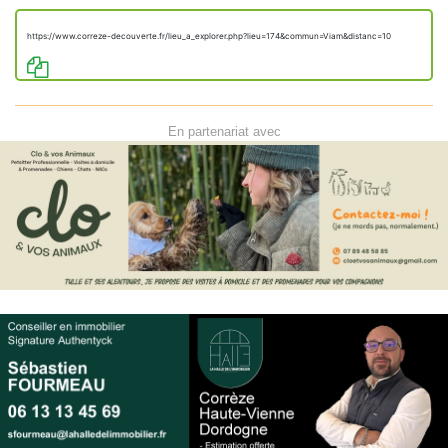
https://www.correze-decouverte.fr/lieu_a_explorer.php?lieu=174&commun=Viam&distanc=10
En partenariat avec