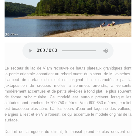
Le secteur du lac de Viam recouvre de hauts plateaux granitiques dont
la partie orientale appartient au rebord ouest du plateau de Millevaches.
L'aspect de surface du relief est original. Il se caractérise par la
juxtaposition de croupes molles à sommets arrondis, à versants
modérément accentués et de petits alvéoles à fond plat, le plus souvent
de forme subcirculaire. Ce modelé est surtout présent lorsque les
altitudes sont proches de 700-750 mètres. Vers 600-650 mètres, le relief
est beaucoup plus aéré. Là, les cours d'eau ont façonné des vallées,
élargies à l'est et en V à l'ouest, ce qui accentue le modelé original de la
surface.
Du fait de la rigueur du climat, le massif prend le plus souvent un