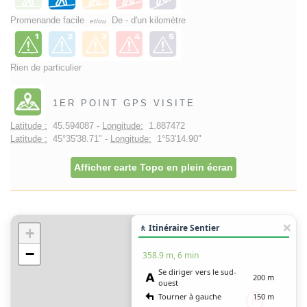
Promenande facile
De - d'un kilomètre
et/ou
Rien de particulier
1ER POINT GPS VISITE
Latitude :
45.594087 -
Longitude:
1.887472
Latitude :
45°35'38.71" -
Longitude:
1°53'14.90"
Afficher carte Topo en plein écran
🚶 Itinéraire Sentier
+
−
358.9 m, 6 min
Se diriger vers le sud-
200 m
ouest
Tourner à gauche
150 m