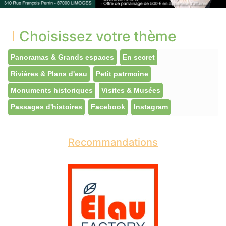
Choisissez votre thème
Panoramas & Grands espaces
En secret
Rivières & Plans d'eau
Petit patrmoine
Monuments historiques
Visites & Musées
Passages d'histoires
Facebook
Instagram
Recommandations