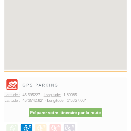
GPS PARKING
Latitude :
45.595227 -
Longitude:
1.89085
Latitude :
45°35'42.82" -
Longitude:
1°53'27.06"
Préparer votre itinéraire par la route