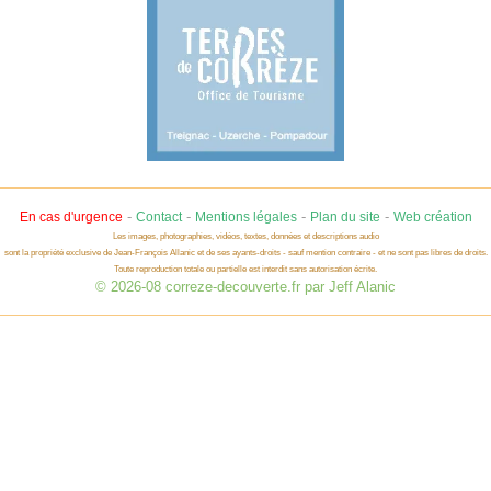
-
-
-
-
En cas d'urgence
Contact
Mentions légales
Plan du site
Web création
Les images, photographies, vidéos, textes, données et descriptions audio
sont la propriété exclusive de Jean-François Allanic et de ses ayants-droits - sauf mention contraire - et ne sont pas libres de droits.
Toute reproduction totale ou partielle est interdit sans autorisation écrite.
© 2026-08 correze-decouverte.fr par Jeff Alanic