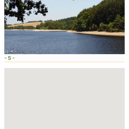
- 5 -