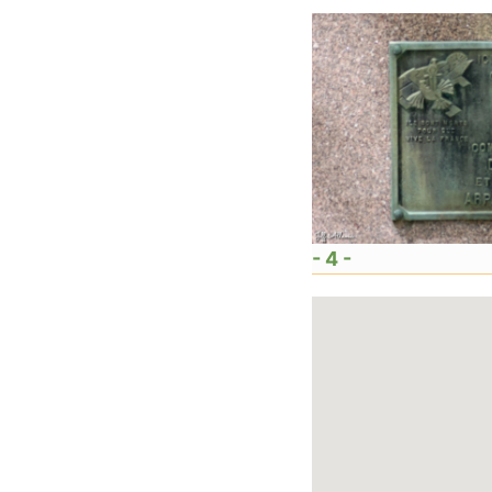
- 4 -