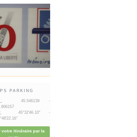
PS PARKING
:
45.546139 -
.806157
:
45°32'46.10" -
48'22.16"
 votre itinéraire par la