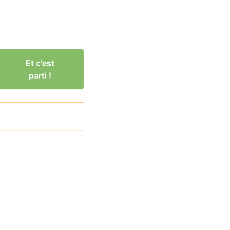
Et c'est
parti !