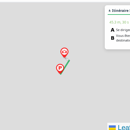
🚶 Itinéraire
45.3 m, 30 s
Se dirige
Vous êtes
destinati
Leaf