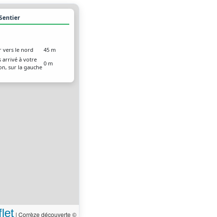
 Sentier
r vers le nord
45 m
 arrivé à votre
0 m
on, sur la gauche
let
|
Corrèze découverte ©