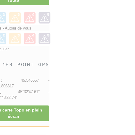
route
 - Autour de vous
culier
1ER POINT GPS
:
45.546557 -
.806317
:
45°32'47.61" -
48'22.74"
r carte Topo en plein
écran