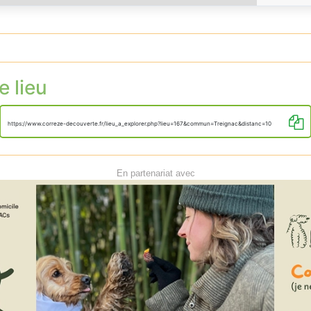
e lieu
https://www.correze-decouverte.fr/lieu_a_explorer.php?lieu=167&commun=Treignac&distanc=10
En partenariat avec