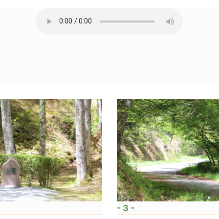
- 3 -