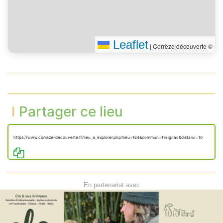
Leaflet
|
Corrèze découverte ©
Partager ce lieu
https://www.correze-decouverte.fr/lieu_a_explorer.php?lieu=164&commun=Treignac&distanc=10
En partenariat avec