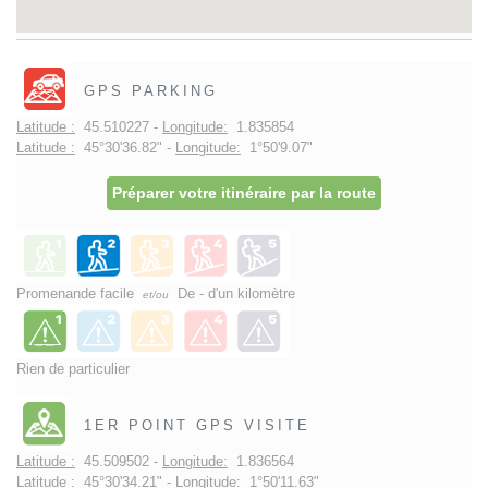
GPS PARKING
Latitude :
45.510227 -
Longitude:
1.835854
Latitude :
45°30'36.82" -
Longitude:
1°50'9.07"
Préparer votre itinéraire par la route
Promenande facile
De - d'un kilomètre
et/ou
Rien de particulier
1ER POINT GPS VISITE
Latitude :
45.509502 -
Longitude:
1.836564
Latitude :
45°30'34.21" -
Longitude:
1°50'11.63"