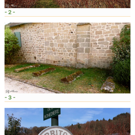
- 2 -
- 3 -