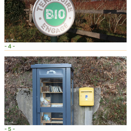
- 4 -
- 5 -