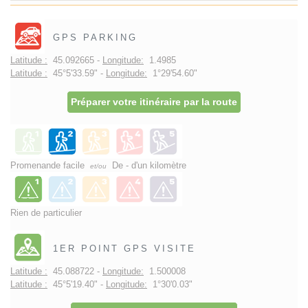
GPS PARKING
Latitude :
45.092665 -
Longitude:
1.4985
Latitude :
45°5'33.59" -
Longitude:
1°29'54.60"
Préparer votre itinéraire par la route
Promenande facile
De - d'un kilomètre
et/ou
Rien de particulier
1ER POINT GPS VISITE
Latitude :
45.088722 -
Longitude:
1.500008
Latitude :
45°5'19.40" -
Longitude:
1°30'0.03"