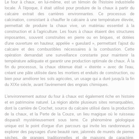
Le four à chaux, en lui-même, est un témoin de l'histoire industrielle
locale. À l'époque, il était utilisé pour produire de la chaux à partir du
calcaire extrait des carrières environnantes. Ce processus de
calcination, consistant à chauffer le calcaire à une température élevée,
permettait de produire la chaux vive, un matériau essentiel à la
construction et à l'agriculture. Les fours à chaux étaient des structures
imposantes, souvent construites en pierre ou en briques, et dotées
d'une ouverture en hauteur, appelée « gueulard », permettant l'ajout du
calcaire et des combustibles nécessaires à la combustion. Cette
opération demandait une surveillance constante pour maintenir la
température adéquate et garantir une production optimale de chaux. À la
fin du processus, la chaux obtenue était « éteinte » avec de l'eau,
créant une pâte utilisée dans les mortiers et enduits de construction, ou
bien pour améliorer les sols agricoles, un usage qui a duré jusqu'à la fin
du XIXe siècle, avant l'avènement des engrais chimiques.
L'environnement autour du four à chaux est également riche en histoire
et en patrimoine naturel. La région abrite plusieurs sites remarquables,
dont la carrière de Crochet, source du calcaire utilisé dans la production
de la chaux, et la Perte de la Couze, un lieu magique où le ruisseau
disparaît mystérieusement sous terre. Ce phénomène géologique
unique est le point d'orgue d'un parcours qui invite les randonneurs à
explorer des paysages d'une beauté rare, jalonnés de murets de pierres
sèches, de granges traditionnelles et de maisons de caractère.