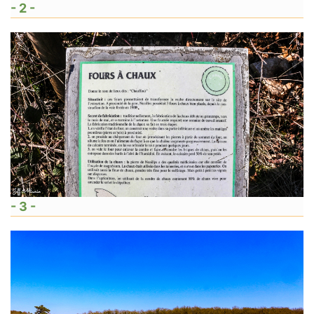
- 2 -
- 3 -