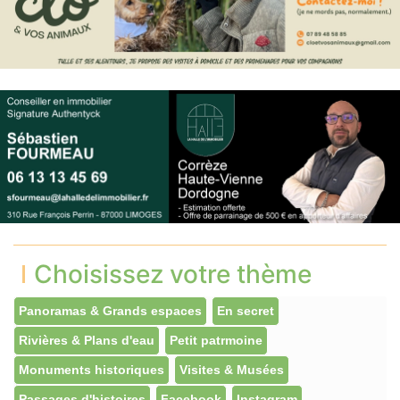
Choisissez votre thème
Panoramas & Grands espaces
En secret
Rivières & Plans d'eau
Petit patrmoine
Monuments historiques
Visites & Musées
Passages d'histoires
Facebook
Instagram