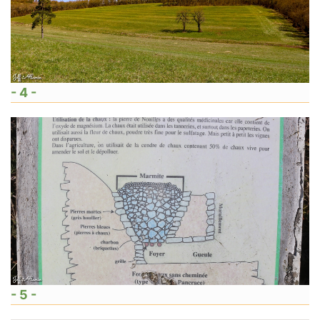
- 4 -
- 5 -