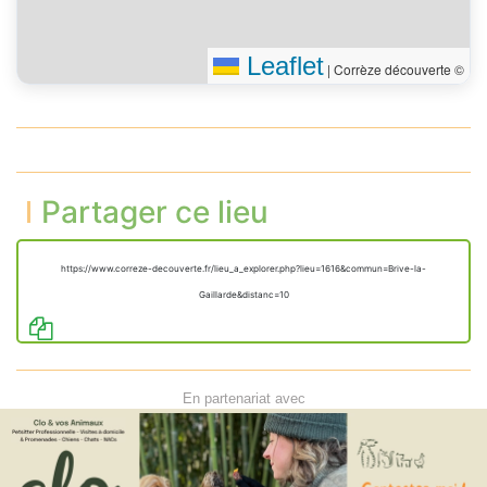
Leaflet
|
Corrèze découverte ©
Partager ce lieu
https://www.correze-decouverte.fr/lieu_a_explorer.php?lieu=1616&commun=Brive-la-
Gaillarde&distanc=10
En partenariat avec