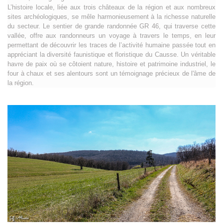
L’histoire locale, liée aux trois châteaux de la région et aux nombreux
sites archéologiques, se mêle harmonieusement à la richesse naturelle
du secteur. Le sentier de grande randonnée GR 46, qui traverse cette
vallée, offre aux randonneurs un voyage à travers le temps, en leur
permettant de découvrir les traces de l’activité humaine passée tout en
appréciant la diversité faunistique et floristique du Causse. Un véritable
havre de paix où se côtoient nature, histoire et patrimoine industriel, le
four à chaux et ses alentours sont un témoignage précieux de l'âme de
la région.