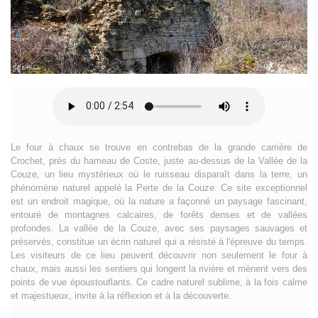
Le four à chaux se trouve en contrebas de la grande carrière de
Crochet, près du hameau de Coste, juste au-dessus de la Vallée de la
Couze, un lieu mystérieux où le ruisseau disparaît dans la terre, un
phénomène naturel appelé la Perte de la Couze. Ce site exceptionnel
est un endroit magique, où la nature a façonné un paysage fascinant,
entouré de montagnes calcaires, de forêts denses et de vallées
profondes. La vallée de la Couze, avec ses paysages sauvages et
préservés, constitue un écrin naturel qui a résisté à l'épreuve du temps.
Les visiteurs de ce lieu peuvent découvrir non seulement le four à
chaux, mais aussi les sentiers qui longent la rivière et mènent vers des
points de vue époustouflants. Ce cadre naturel sublime, à la fois calme
et majestueux, invite à la réflexion et à la découverte.