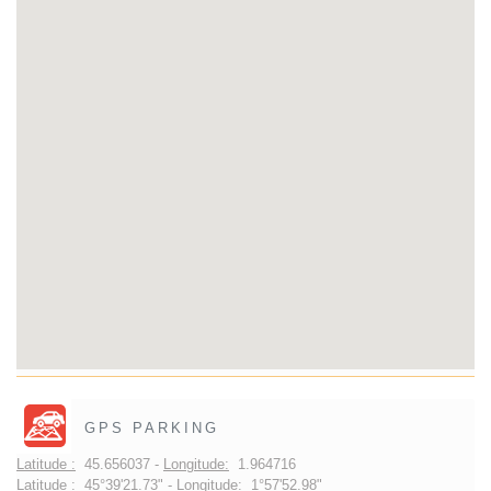
GPS PARKING
Latitude :
45.656037 -
Longitude:
1.964716
Latitude :
45°39'21.73" -
Longitude:
1°57'52.98"