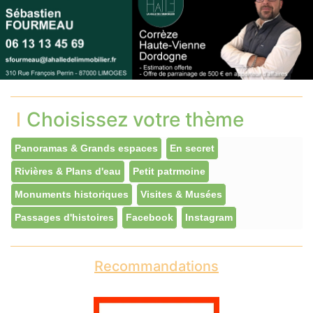
Choisissez votre thème
Panoramas & Grands espaces
En secret
Rivières & Plans d'eau
Petit patrmoine
Monuments historiques
Visites & Musées
Passages d'histoires
Facebook
Instagram
Recommandations