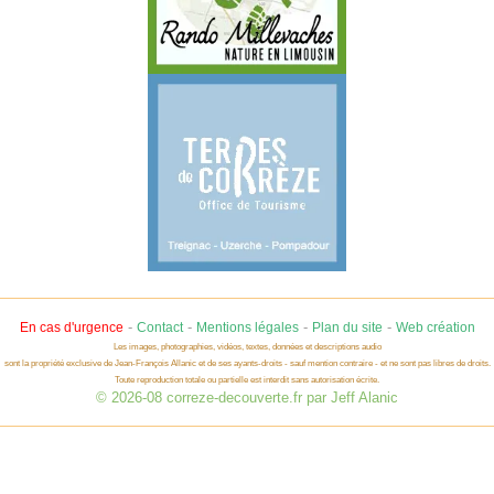
-
-
-
-
En cas d'urgence
Contact
Mentions légales
Plan du site
Web création
Les images, photographies, vidéos, textes, données et descriptions audio
sont la propriété exclusive de Jean-François Allanic et de ses ayants-droits - sauf mention contraire - et ne sont pas libres de droits.
Toute reproduction totale ou partielle est interdit sans autorisation écrite.
© 2026-08 correze-decouverte.fr par Jeff Alanic