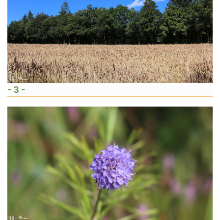
- 3 -