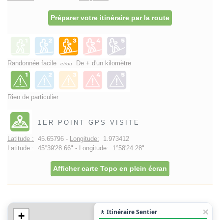
Préparer votre itinéraire par la route
Randonnée facile
De + d'un kilomètre
et/ou
Rien de particulier
1ER POINT GPS VISITE
Latitude :
45.65796 -
Longitude:
1.973412
Latitude :
45°39'28.66" -
Longitude:
1°58'24.28"
Afficher carte Topo en plein écran
🚶 Itinéraire Sentier
+