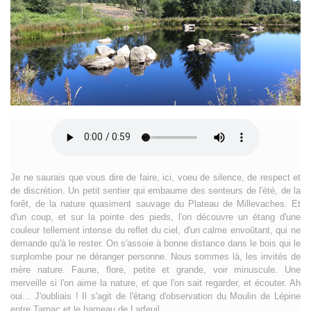
Je ne saurais que vous dire de faire, ici, voeu de silence, de respect et
de discrétion. Un petit sentier qui embaume des senteurs de l'été, de la
forêt, de la nature quasiment sauvage du Plateau de Millevaches. Et
d'un coup, et sur la pointe des pieds, l'on découvre un étang d'une
couleur tellement intense du reflet du ciel, d'un calme envoûtant, qui ne
demande qu'à le rester. On s'assoie à bonne distance dans le bois qui le
surplombe pour ne déranger personne. Nous sommes là, les invités de
mère nature. Faune, flore, petite et grande, voir minuscule. Une
merveille si l'on aime la nature, et que l'on sait regarder, et écouter. Ah
oui... J'oubliais ! Il s'agit de l'étang d'observation du Moulin de Lépine
entre Tarnac et le hameau de Larfeuil.