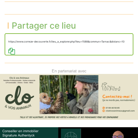
Partager ce lieu
https://www.correze-decouverte.fr/lieu_a_explorer.php?lieu=1588&commun=Tarnac&distanc=10
En partenariat avec