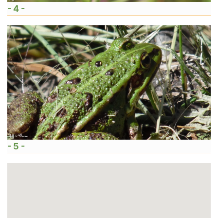
- 4 -
- 5 -