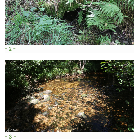
- 2 -
- 3 -