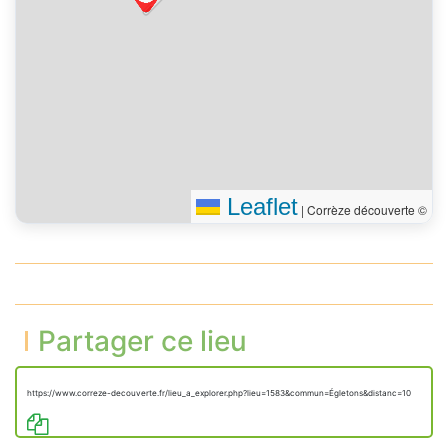
Leaflet
|
Corrèze découverte ©
Partager ce lieu
https://www.correze-decouverte.fr/lieu_a_explorer.php?lieu=1583&commun=Égletons&distanc=10