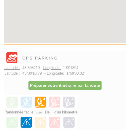
GPS PARKING
Latitude :
45.505219 -
Longitude:
1.991894
Latitude :
45°30'18.79" -
Longitude:
1°59'30.82"
Préparer votre itinéraire par la route
Randonnée facile
De + d'un kilomètre
et/ou