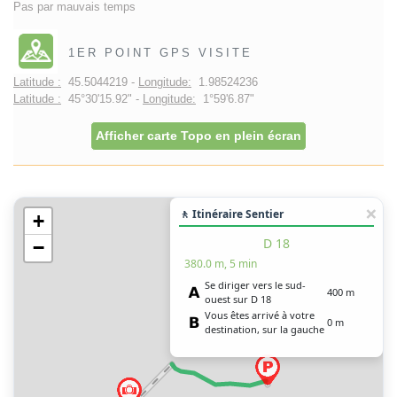
Pas par mauvais temps
1ER POINT GPS VISITE
Latitude :
45.5044219 -
Longitude:
1.98524236
Latitude :
45°30'15.92" -
Longitude:
1°59'6.87"
Afficher carte Topo en plein écran
🚶 Itinéraire Sentier
+
D 18
−
380.0 m, 5 min
Se diriger vers le sud-
400 m
ouest sur D 18
Vous êtes arrivé à votre
0 m
destination, sur la gauche