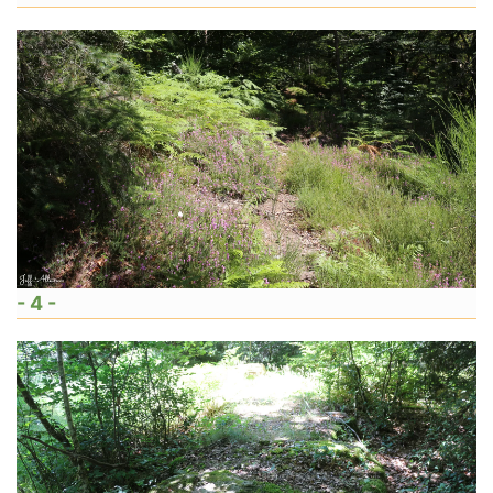
- 4 -