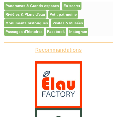
Panoramas & Grands espaces
En secret
Rivières & Plans d'eau
Petit patrmoine
Monuments historiques
Visites & Musées
Passages d'histoires
Facebook
Instagram
Recommandations