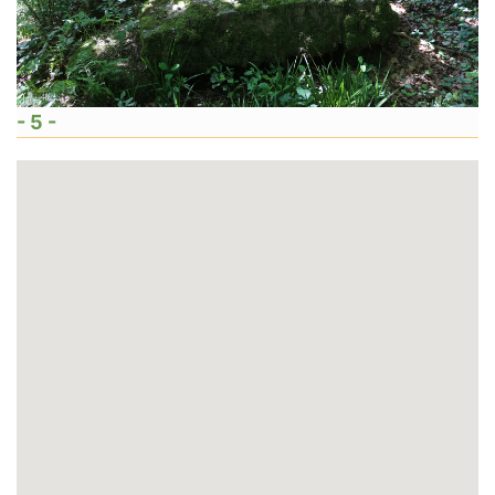
- 5 -