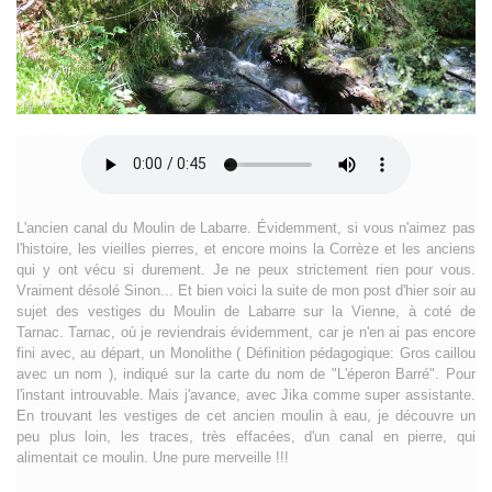
L'ancien canal du Moulin de Labarre. Évidemment, si vous n'aimez pas
l'histoire, les vieilles pierres, et encore moins la Corrèze et les anciens
qui y ont vécu si durement. Je ne peux strictement rien pour vous.
Vraiment désolé Sinon... Et bien voici la suite de mon post d'hier soir au
sujet des vestiges du Moulin de Labarre sur la Vienne, à coté de
Tarnac. Tarnac, où je reviendrais évidemment, car je n'en ai pas encore
fini avec, au départ, un Monolithe ( Définition pédagogique: Gros caillou
avec un nom ), indiqué sur la carte du nom de "L'éperon Barré". Pour
l'instant introuvable. Mais j'avance, avec Jika comme super assistante.
En trouvant les vestiges de cet ancien moulin à eau, je découvre un
peu plus loin, les traces, très effacées, d'un canal en pierre, qui
alimentait ce moulin. Une pure merveille !!!