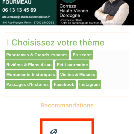
Choisissez votre thème
Panoramas & Grands espaces
En secret
Rivières & Plans d'eau
Petit patrmoine
Monuments historiques
Visites & Musées
Passages d'histoires
Facebook
Instagram
Recommandations