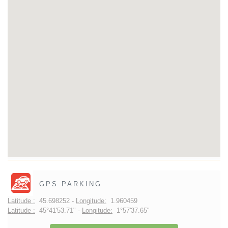
GPS PARKING
Latitude :
45.698252 -
Longitude:
1.960459
Latitude :
45°41'53.71" -
Longitude:
1°57'37.65"