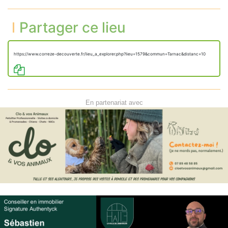
Partager ce lieu
https://www.correze-decouverte.fr/lieu_a_explorer.php?lieu=1579&commun=Tarnac&distanc=10
En partenariat avec