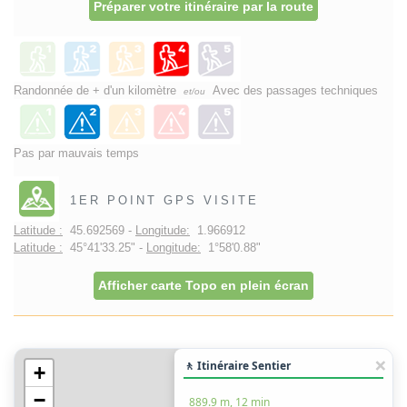
Préparer votre itinéraire par la route
Randonnée de + d'un kilomètre
Avec des passages techniques
et/ou
Pas par mauvais temps
1ER POINT GPS VISITE
Latitude :
45.692569 -
Longitude:
1.966912
Latitude :
45°41'33.25" -
Longitude:
1°58'0.88"
Afficher carte Topo en plein écran
🚶 Itinéraire Sentier
+
−
889.9 m, 12 min