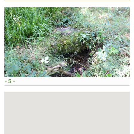
- 5 -