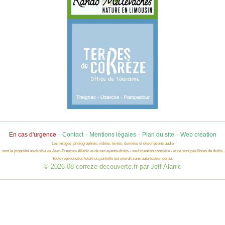
-
-
-
-
En cas d'urgence
Contact
Mentions légales
Plan du site
Web création
Les images, photographies, vidéos, textes, données et descriptions audio
sont la propriété exclusive de Jean-François Allanic et de ses ayants-droits - sauf mention contraire - et ne sont pas libres de droits.
Toute reproduction totale ou partielle est interdit sans autorisation écrite.
© 2026-08 correze-decouverte.fr par Jeff Alanic