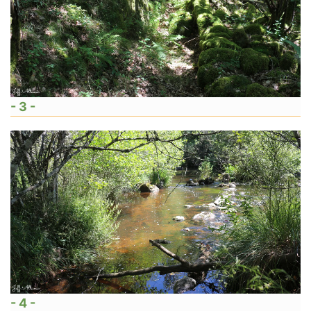
- 3 -
- 4 -