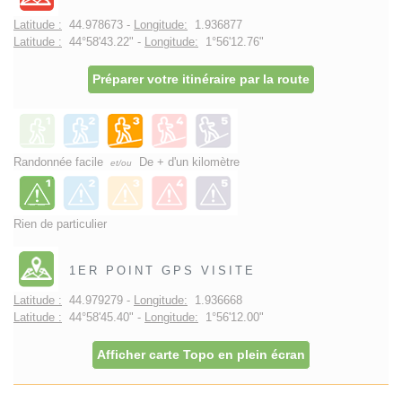
Latitude :
44.978673 -
Longitude:
1.936877
Latitude :
44°58'43.22" -
Longitude:
1°56'12.76"
Préparer votre itinéraire par la route
Randonnée facile
De + d'un kilomètre
et/ou
Rien de particulier
1ER POINT GPS VISITE
Latitude :
44.979279 -
Longitude:
1.936668
Latitude :
44°58'45.40" -
Longitude:
1°56'12.00"
Afficher carte Topo en plein écran