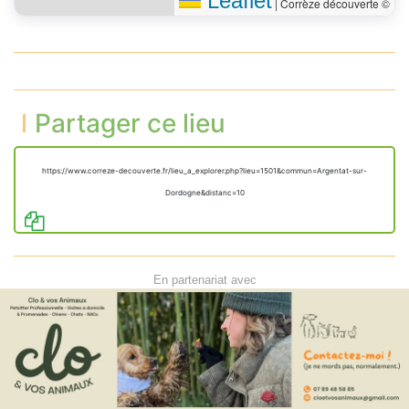
Leaflet
|
Corrèze découverte ©
Partager ce lieu
https://www.correze-decouverte.fr/lieu_a_explorer.php?lieu=1501&commun=Argentat-sur-
Dordogne&distanc=10
En partenariat avec