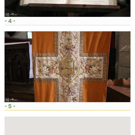
- 4 -
- 5 -