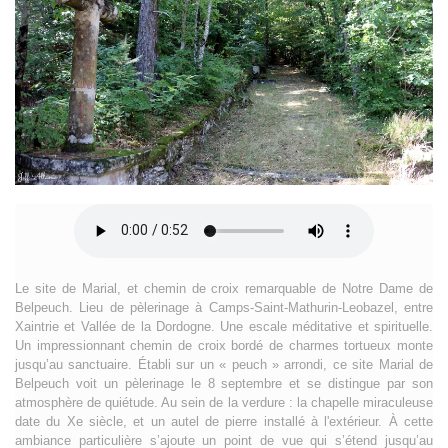
Le site de Marial, et chemin de croix remarquable de Notre Dame de
Belpeuch. Lieu de pèlerinage à Camps-Saint-Mathurin-Leobazel, entre
Xaintrie et Vallée de la Dordogne. Une escale méditative et spirituelle.
Un impressionnant chemin de croix bordé de charmes tortueux monte
jusqu’au sanctuaire. Établi sur un « peuch » arrondi, ce site Marial de
Belpeuch voit un pèlerinage le 8 septembre et se distingue par son
atmosphère de quiétude. Au sein de la verdure : la chapelle miraculeuse
date du Xe siècle, et un autel de pierre installé à l'extérieur. À cette
ambiance particulière s’ajoute un point de vue qui s’étend jusqu’au