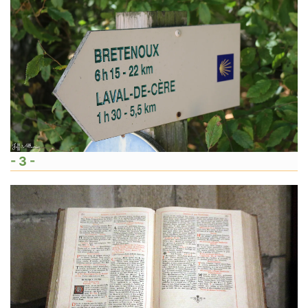
- 3 -