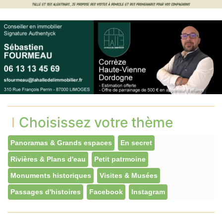
Choisissez votre thème
Panoramas & Grands espaces
En secret
Rivières & Plans d'eau
Petit patrmoine
Monuments historiques
Visites & Musées
Passages d'histoires
Facebook
Instagram