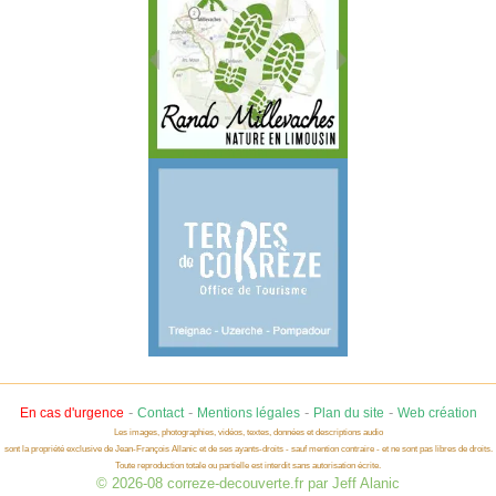
-
-
-
-
En cas d'urgence
Contact
Mentions légales
Plan du site
Web création
Les images, photographies, vidéos, textes, données et descriptions audio
sont la propriété exclusive de Jean-François Allanic et de ses ayants-droits - sauf mention contraire - et ne sont pas libres de droits.
Toute reproduction totale ou partielle est interdit sans autorisation écrite.
© 2026-08 correze-decouverte.fr par Jeff Alanic